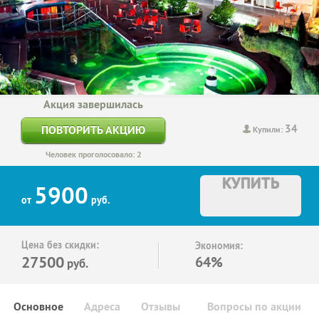
Акция завершилась
34
ПОВТОРИТЬ АКЦИЮ
Купили:
Человек проголосовало: 2
КУПИТЬ
5900
от
руб.
Цена без скидки:
Экономия:
27500
64%
руб.
Основное
Адреса
Отзывы
Вопросы по акции