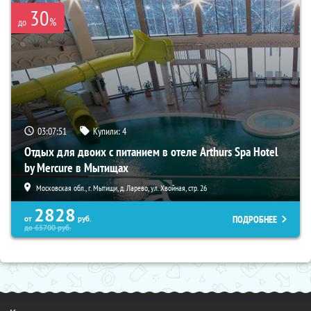
30
%
до
03:07:49
Купили:
4
Отдых для двоих с питанием в отеле Arthurs Spa Hotel
by Mercure в Мытищах
Московская обл., г. Мытищи, д. Ларево, ул. Хвойная, стр. 26
2828
ПОДРОБНЕЕ
от
руб.
до
65700
руб.