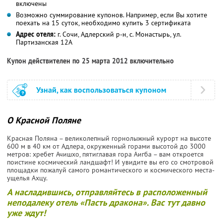
включены
Возможно суммирование купонов. Например, если Вы хотите
поехать на 15 суток, необходимо купить 3 сертификата
Адрес отеля:
г. Сочи, Адлерский р-н, с. Монастырь, ул.
Партизанская 12А
Купон действителен по 25 марта 2012 включительно
Узнай, как воспользоваться купоном
О Красной Поляне
Красная Поляна – великолепный горнолыжный курорт на высоте
600 м в 40 км от Адлера, окруженный горами высотой до 3000
метров: хребет Ачишхо, пятиглавая гора Аигба – вам откроется
поистине космический ландшафт! И увидите вы его со смотровой
площадки пожалуй самого романтического и космического места-
ущелья Ахцу.
А насладившись, отправляйтесь в расположенный
неподалеку отель «Пасть дракона». Вас тут давно
уже ждут!