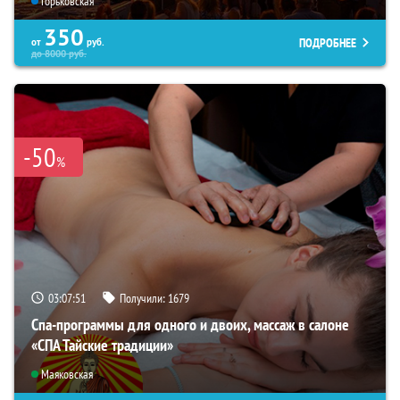
Горьковская
350
ПОДРОБНЕЕ
от
руб.
до
8000
руб.
-50
%
03:07:49
Получили:
1679
Спа-программы для одного и двоих, массаж в салоне
«СПА Тайские традиции»
Маяковская