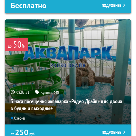
Бесплатно
ПОДРОБНЕЕ
50
%
до
03:07:49
Купили:
348
3 часа посещения аквапарка «Родео Драйв» для двоих
в будни и выходные
Озерки
250
ПОДРОБНЕЕ
от
руб.