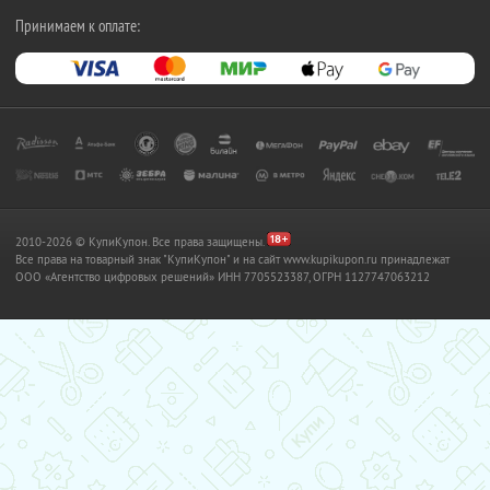
Принимаем к оплате:
2010-2026 © КупиКупон. Все права защищены.
Все права на товарный знак "КупиКупон" и на сайт www.kupikupon.ru принадлежат
OOO «Агентство цифровых решений» ИНН 7705523387, ОГРН 1127747063212