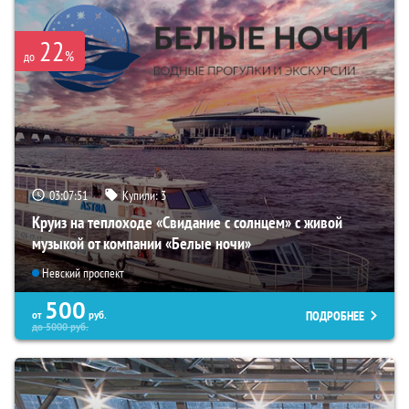
22
%
до
03:07:49
Купили:
3
Круиз на теплоходе «Свидание с солнцем» с живой
музыкой от компании «Белые ночи»
Невский проспект
500
ПОДРОБНЕЕ
от
руб.
до
5000
руб.