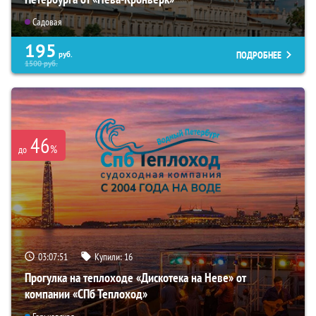
Садовая
195
ПОДРОБНЕЕ
руб.
1500
руб.
46
%
до
03:07:49
Купили:
16
Прогулка на теплоходе «Дискотека на Неве» от
компании «СПб Теплоход»