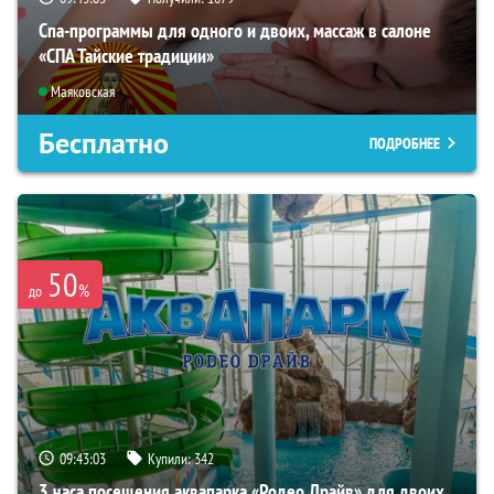
Спа-программы для одного и двоих, массаж в салоне
«СПА Тайские традиции»
Маяковская
Бесплатно
ПОДРОБНЕЕ
50
%
до
09:43:02
Купили:
342
3 часа посещения аквапарка «Родео Драйв» для двоих