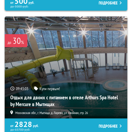
500
ПОДРОБНЕЕ
от
руб.
до
5000
руб.
30
%
до
09:43:02
Купи первым!
Отдых для двоих с питанием в отеле Arthurs Spa Hotel
by Mercure в Мытищах
Московская обл., г. Мытищи, д. Ларево, ул. Хвойная, стр. 26
2828
ПОДРОБНЕЕ
от
руб.
до
65700
руб.