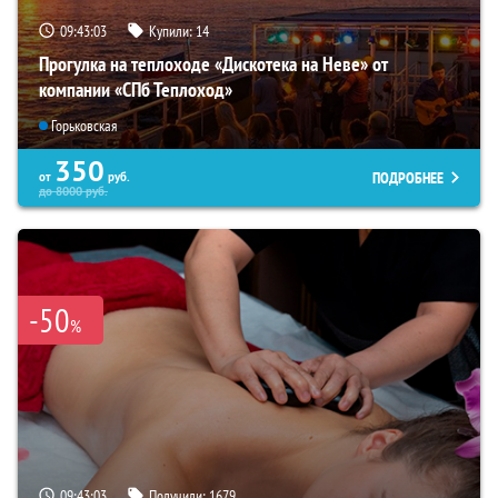
09:43:02
Купили:
14
Прогулка на теплоходе «Дискотека на Неве» от
компании «СПб Теплоход»
Горьковская
350
ПОДРОБНЕЕ
от
руб.
до
8000
руб.
-50
%
09:43:02
Получили:
1679