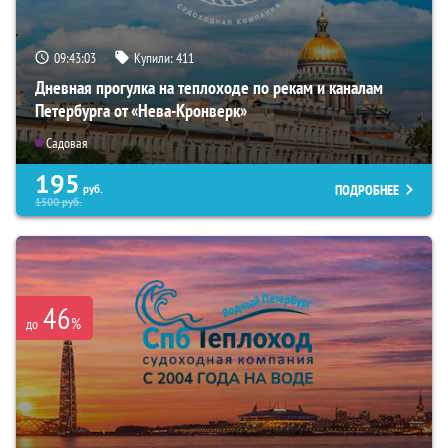
09:43:02
Купили:
411
Дневная прогулка на теплоходе по рекам и каналам
Петербурга от «Нева-Кронверк»
Садовая
195
ПОДРОБНЕЕ
руб.
1500
руб.
46
%
до