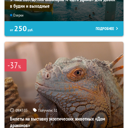
в будни и выходные
Озерки
250
ПОДРОБНЕЕ
от
руб.
-37
%
09:43:02
Получили:
31
Билеты на выставку экзотических животных «Дом
драконов»