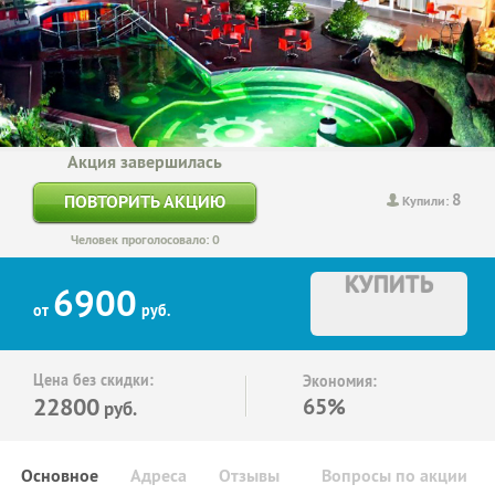
Акция завершилась
8
ПОВТОРИТЬ АКЦИЮ
Купили:
Человек проголосовало: 0
КУПИТЬ
6900
от
руб.
Цена без скидки:
Экономия:
22800
65%
руб.
Основное
Адреса
Отзывы
Вопросы по акции