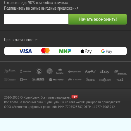
Сэкономьте до 90% при любых покупках
Подпишитесь на самые выгодные предложения
Принимаем к оплате:
2010-2026 © КупиКупон. Все права защищены.
Все права на товарный знак "КупиКупон" и на сайт www.kupikupon.ru принадлежат
OOO «Агентство цифровых решений» ИНН 7705523387, ОГРН 1127747063212