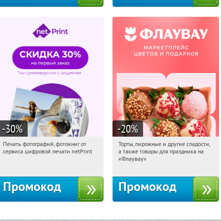
-30
%
-20
%
Печать фотографий, фотокниг от
Торты, пирожные и другие сладости,
12:32:52
Получили:
4
12:32:52
Получили:
6
сервиса цифровой печати netPrint
а также товары для праздника на
Россия
Россия
«Флаувау»
Промокод
Промокод