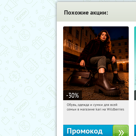
Похожие акции:
-30
%
Обувь, одежда и сумки для всей
12:32:52
Получили:
1
семьи в магазине kari на Wildberries
Россия
Промокод