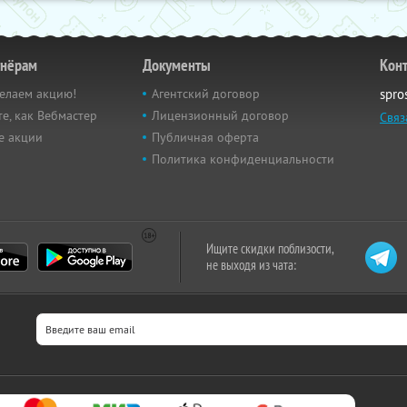
тнёрам
Документы
Кон
елаем акцию!
Агентский договор
spro
е, как Вебмастер
Лицензионный договор
Связ
е акции
Публичная оферта
Политика конфиденциальности
Ищите скидки поблизости,
не выходя из чата: