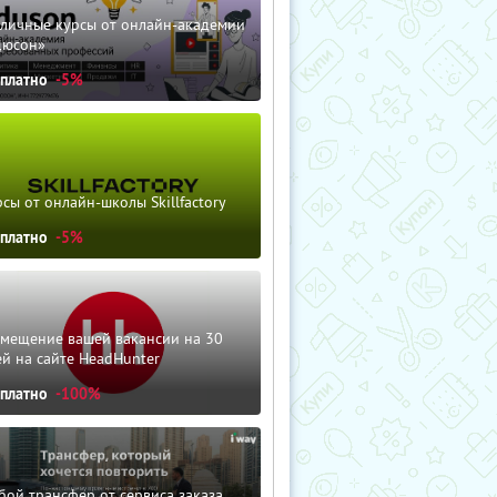
зличные курсы от онлайн-академии
дюсон»
сплатно
-5%
сы от онлайн-школы Skillfactory
сплатно
-5%
змещение вашей вакансии на 30
й на сайте HeadHunter
сплатно
-100%
ой трансфер от сервиса заказа