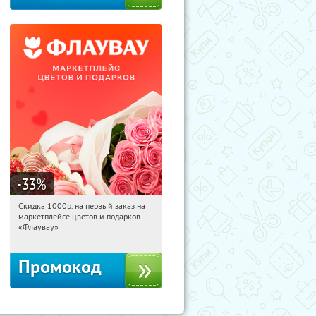
-33
%
Скидка 1000р. на первый заказ на
12:32:52
Получили:
18
маркетплейсе цветов и подарков
Россия
«Флаувау»
Промокод