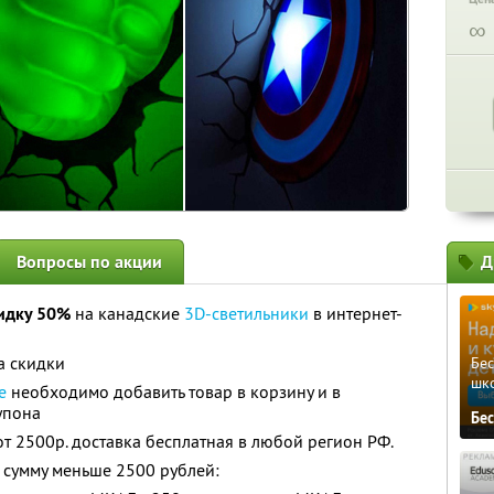
∞
Вопросы по акции
Д
идку 50%
на канадские
3D-светильники
в интернет-
а скидки
Бе
шк
е
необходимо добавить товар в корзину и в
упона
Бе
от 2500р. доставка бесплатная в любой регион РФ.
а сумму меньше 2500 рублей: