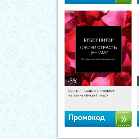
-5
%
Цветы и подарки в интернет-
12:32:52
Получи первым!
магазине «Букет Питер»
Владимирская
Промокод