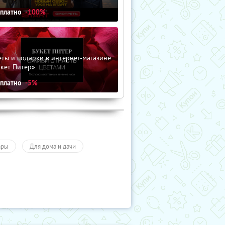
сплатно
-100%
ты и подарки в интернет-магазине
кет Питер»
сплатно
-5%
ары
Для дома и дачи