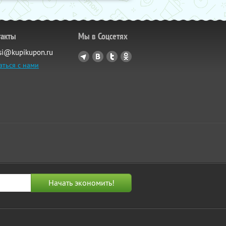
такты
Мы в Соцсетях
si@kupikupon.ru
аться с нами