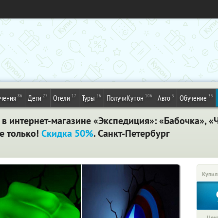
86
27
17
26
106
3
33
ечения
Дети
Отели
Туры
ПолучиКупон
Авто
Обучение
 в интернет-магазине «Экспедиция»: «Бабочка», «
не только!
Скидка 50%
. Санкт-Петербург
Купил
Цена