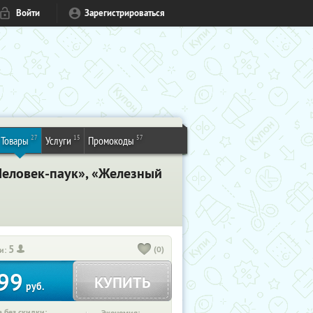
Войти
Зарегистрироваться
27
15
57
Товары
Услуги
Промокоды
Человек-паук», «Железный
5
(0)
и:
99
КУПИТЬ
руб.
 без скидки: