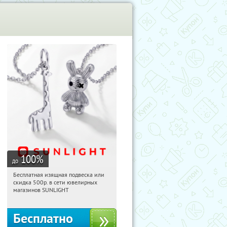
100
%
до
Бесплатная изящная подвеска или
12:32:52
Получили:
73
скидка 500р. в сети ювелирных
Россия
магазинов SUNLIGHT
Бесплатно