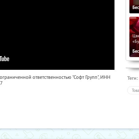
Бе
Цве
«Бу
Бе
 ограниченной ответственностью "Софт Групп",
ИНН
Теги:
47
Тов