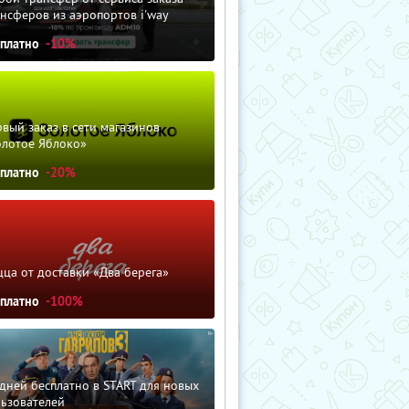
нсферов из аэропортов i'way
сплатно
-10%
вый заказ в сети магазинов
олотое Яблоко»
сплатно
-20%
ца от доставки «Два берега»
сплатно
-100%
дней бесплатно в START для новых
льзователей