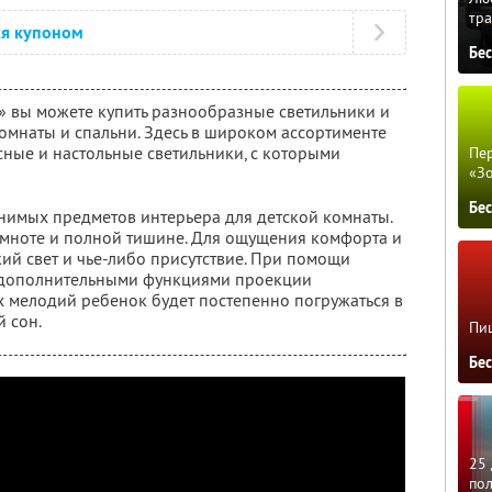
тра
ся купоном
Бе
» вы можете купить разнообразные светильники и
омнаты и спальни. Здесь в широком ассортименте
ные и настольные светильники, с которыми
Пер
«З
Бе
нимых предметов интерьера для детской комнаты.
темноте и полной тишине. Для ощущения комфорта и
й свет и чье-либо присутствие. При помощи
с дополнительными функциями проекции
 мелодий ребенок будет постепенно погружаться в
 сон.
Пиц
Бе
25 
по