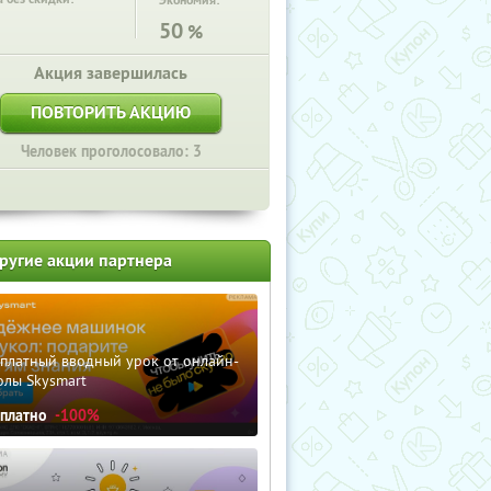
Экономия:
50
%
Акция завершилась
ПОВТОРИТЬ АКЦИЮ
Человек проголосовало: 3
ругие акции партнера
сплатный вводный урок от онлайн-
олы Skysmart
сплатно
-100%