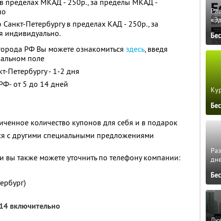
в пределах МКАД - 250р., за пределы МКАД -
но
Ра
«Э
 Санкт-Петербургу в пределах КАД - 250р., за
я индивидуально.
Бе
 города РФ Вы можете ознакомиться
здесь
, введя
иальном поле
т-Петербургу - 1-2 дня
РФ- от 5 до 14 дней
Кур
Бе
ченное количество купонов для себя и в подарок
тся с другими специальными предложениями
Ра
 вы также можете уточнить по телефону компании:
дне
Бе
тербург)
014 включительно
Люб