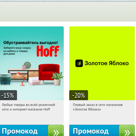
-15
%
-20
%
Любые товары во всей розничной
Первый заказ в сети магазинов
12:32:52
Получили:
83
12:32:52
Получи первым!
сети и интернет-магазине Hoff
«Золотое Яблоко»
Москва, 1-й Волоколамский проезд,
Россия
10с1
Промокод
Промокод