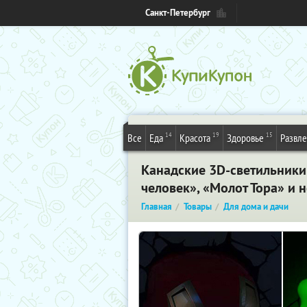
Санкт-Петербург
14
19
15
Все
Еда
Красота
Здоровье
Развл
Канадские 3D-светильники
человек», «Молот Тора» и 
Главная
Товары
Для дома и дачи