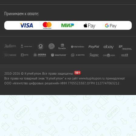
Принимаем к оплате:
2010-2026 © КупиКупон. Все права защищены.
Все права на товарный знак "КупиКупон" и на сайт www.kupikupon.ru принадлежат
OOO «Агентство цифровых решений» ИНН 7705523387, ОГРН 1127747063212