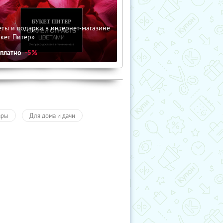
ты и подарки в интернет-магазине
кет Питер»
сплатно
-5%
ары
Для дома и дачи