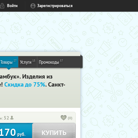
Войти
Зарегистрироваться
27
15
57
Товары
Услуги
Промокоды
амбук». Изделия из
е!
Скидка до 75%
. Санкт-
52
(0)
и:
170
КУПИТЬ
руб.