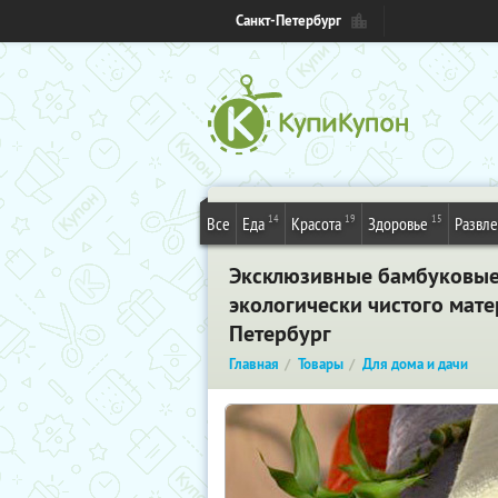
Санкт-Петербург
14
19
15
Все
Еда
Красота
Здоровье
Развл
Эксклюзивные бамбуковые 
экологически чистого мате
Петербург
Главная
Товары
Для дома и дачи