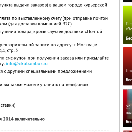
пункта выдачи заказов) в вашем городе курьерской
плата по выставленному счету (при отправке почтой
ом (для доставки компанией В2С)
Пер
«З
лучении товара, кроме случаев доставки «Почтой
Бе
едварительной записи по адресу: г. Москва, м.
1, стр. 3
и смс-купон при получении заказа или присылайте
ту:
info@ekobambuk.ru
Пиц
тся с другими специальными предложениями
Бе
 вы также можете уточнить по телефонам
оставки)
25 
по
ря 2014 включительно
Бе