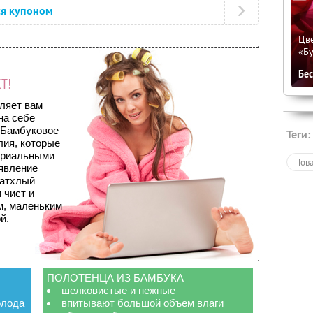
ся купоном
Цве
«Бу
Бе
Т!
ляет вам
на себе
 Бамбуковое
Теги:
лия, которые
ериальными
Тов
оявление
затхлый
 чист и
м, маленьким
й.
ПОЛОТЕНЦА ИЗ БАМБУКА
шелковистые и нежные
олода
впитывают большой объем влаги