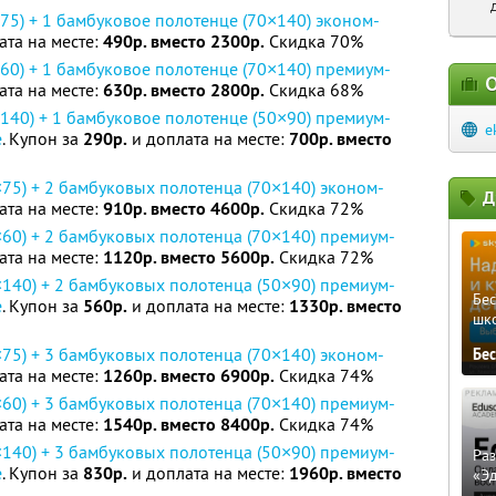
75) + 1 бамбуковое полотенце (70×140) эконом-
ата на месте:
490р. вместо 2300р.
Скидка 70%
60) + 1 бамбуковое полотенце (70×140) премиум-
О
ата на месте:
630р. вместо 2800р.
Скидка 68%
140) + 1 бамбуковое полотенце (50×90) премиум-
e
е
. Купон за
290р.
и доплата на месте:
700р. вместо
75) + 2 бамбуковых полотенца (70×140) эконом-
Д
ата на месте:
910р. вместо 4600р.
Скидка 72%
60) + 2 бамбуковых полотенца (70×140) премиум-
ата на месте:
1120р. вместо 5600р.
Скидка 72%
140) + 2 бамбуковых полотенца (50×90) премиум-
Бе
е
. Купон за
560р.
и доплата на месте:
1330р. вместо
шк
75) + 3 бамбуковых полотенца (70×140) эконом-
Бе
ата на месте:
1260р. вместо 6900р.
Скидка 74%
60) + 3 бамбуковых полотенца (70×140) премиум-
ата на месте:
1540р. вместо 8400р.
Скидка 74%
140) + 3 бамбуковых полотенца (50×90) премиум-
Ра
е
. Купон за
830р.
и доплата на месте:
1960р. вместо
«Э