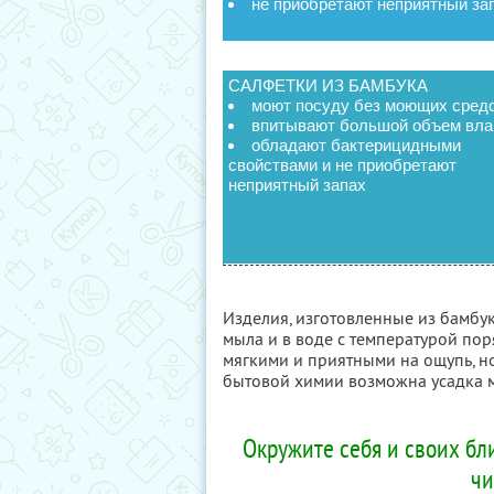
не приобретают неприятный за
САЛФЕТКИ ИЗ БАМБУКА
моют посуду без моющих сред
впитывают большой объем вла
обладают бактерицидными
свойствами и не приобретают
неприятный запах
Изделия, изготовленные из бамбу
мыла и в воде с температурой пор
мягкими и приятными на ощупь, н
бытовой химии возможна усадка 
Окружите себя и своих бл
чи