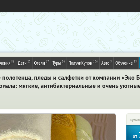
86
27
17
26
106
3
33
ечения
Дети
Отели
Туры
ПолучиКупон
Авто
Обучение
полотенца, пледы и салфетки от компании «Эко Б
риала: мягкие, антибактериальные и очень уютны
Купил
от