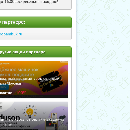
до 16.00воскресенье - выходной
 партнере:
kobambuk.ru
ругие акции партнера
сплатный вводный урок от онлайн-
олы Skysmart
сплатно
-100%
зличные курсы от онлайн-академии
дюсон»