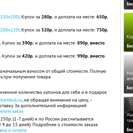
Бе
(150x200)
. Купон за
280р.
и доплата на месте:
650р.
(200х220)
. Купон за
320р.
и доплата на месте:
750р.
Кур
)
. Купон за
390р.
и доплата на месте:
890р. вместо
Бе
)
. Купон за
420р.
и доплата на месте:
990р. вместо
воначальным взносом от общей стоимости. Полную
Ра
ь при получении товара
дне
Бе
ченное количество купонов для себя и в подарок
bambuk.ru
, не обращая внимание на цену, –
оставку. За дополнительной информацией
елать заказ
Люб
250р. (1-7 дней) и по России рассчитывается
тра
т 4 до 15 дней). Подробнее о стоимости заказа
Бе
вка и оплата