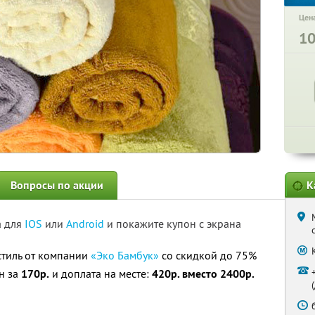
Цена
1
Вопросы по акции
К
а для
IOS
или
Android
и покажите купон с экрана
тиль от компании
«Эко Бамбук»
со скидкой до 75%
он за
170р.
и доплата на месте:
420р. вместо 2400р.