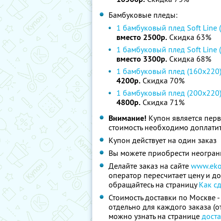
Бамбуковые пледы:
1 бамбуковый плед Soft Line 
вместо 2500р.
Скидка 63%
1 бамбуковый плед Soft Line 
вместо 3300р.
Скидка 68%
1 бамбуковый плед (160x220
4200р.
Скидка 70%
1 бамбуковый плед (200х220
4800р.
Скидка 71%
Внимание!
Купон является пер
стоимость необходимо доплатит
Купон действует на один заказ
Вы можете приобрести неограни
Делайте заказ на сайте
www.eko
оператор пересчитает цену и д
обращайтесь на страницу
Как сд
Стоимость доставки по Москве - 
отдельно для каждого заказа (о
можно узнать на странице
доста