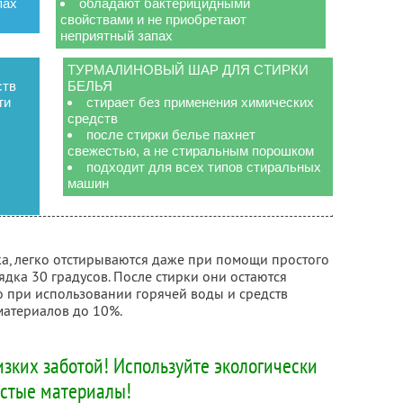
пах
обладают бактерицидными
свойствами и не приобретают
неприятный запах
ТУРМАЛИНОВЫЙ ШАР ДЛЯ СТИРКИ
ств
БЕЛЬЯ
ги
стирает без применения химических
средств
после стирки белье пахнет
свежестью, а не стиральным порошком
подходит для всех типов стиральных
машин
ка, легко отстирываются даже при помощи простого
ядка 30 градусов. После стирки они остаются
о при использовании горячей воды и средств
материалов до 10%.
изких заботой! Используйте экологически
стые материалы!