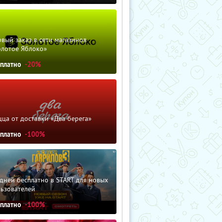
вый заказ в сети магазинов
олотое Яблоко»
сплатно
-20%
ца от доставки «Два берега»
сплатно
-100%
дней бесплатно в START для новых
льзователей
сплатно
-100%