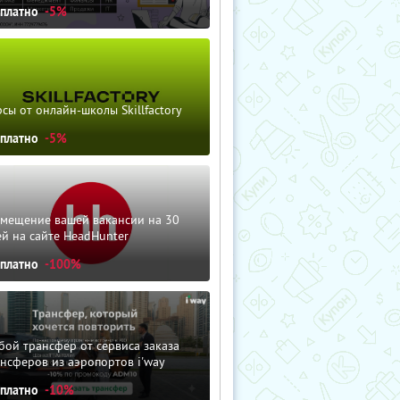
сплатно
-5%
сы от онлайн-школы Skillfactory
сплатно
-5%
змещение вашей вакансии на 30
й на сайте HeadHunter
сплатно
-100%
ой трансфер от сервиса заказа
нсферов из аэропортов i'way
сплатно
-10%