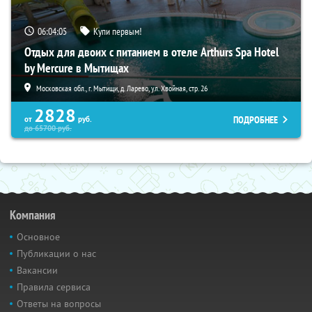
06:04:04
Купи первым!
Отдых для двоих с питанием в отеле Arthurs Spa Hotel
by Mercure в Мытищах
Московская обл., г. Мытищи, д. Ларево, ул. Хвойная, стр. 26
2828
ПОДРОБНЕЕ
от
руб.
до
65700
руб.
Компания
Основное
Публикации о нас
Вакансии
Правила сервиса
Ответы на вопросы