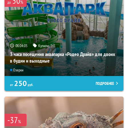
50
%
до
06:04:04
Купили:
341
3 часа посещения аквапарка «Родео Драйв» для двоих
в будни и выходные
Озерки
250
ПОДРОБНЕЕ
от
руб.
-37
%