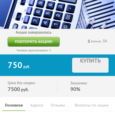
Акция завершилась
36
ПОВТОРИТЬ АКЦИЮ
Купили:
Человек проголосовало: 5
КУПИТЬ
750
руб.
Цена без скидки:
Экономия:
7500
90%
руб.
Основное
Адреса
Отзывы
Вопросы по акции