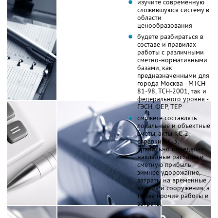
изучите современную
сложившуюся систему в
области
ценообразования
будете разбираться в
составе и правилах
работы с различными
сметно-нормативными
базами, как
предназначенными для
города Москва - МТСН
81-98, ТСН-2001, так и
федерального уровня -
ГЭСН, ФЕР, ТЕР
сможете составлять
локальные и объектные
сметы, акты КС-2,
справки КС-3,
правильно определяя
накладные расходы и
сметную прибыль,
зимнее удорожание,
затраты на временные
здания и сооружения, а
также прочие работы и
затраты.