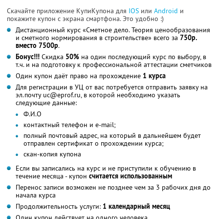
Скачайте приложение КупиКупона для
IOS
или
Android
и
покажите купон с экрана смартфона. Это удобно :)
Дистанционный курс «Сметное дело. Теория ценообразования
и сметного нормирования в строительстве» всего за
750р.
вместо 7500р
.
Бонус!!!
Скидка
50%
на один последующий курс по выбору, в
т.ч. и на подготовку к профессиональной аттестации сметчиков
Один купон даёт право на прохождение
1 курса
Для регистрации в УЦ от вас потребуется отправить заявку на
эл.почту uc@eprof.ru, в которой необходимо указать
следующие данные:
Ф.И.О
контактный телефон и e-mail;
полный почтовый адрес, на который в дальнейшем будет
отправлен сертификат о прохождении курса;
скан-копия купона
Если вы записались на курс и не приступили к обучению в
течение месяца - купон
считается использованным
Перенос записи возможен не позднее чем за 3 рабочих дня до
начала курса
Продолжительность услуги:
1 календарный месяц
Один купон действует на одного человека