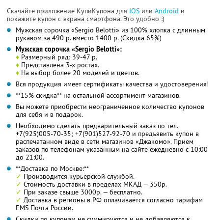
Скачайте приложение КупиКупона для
IOS
или
Android
и
покажите купон с экрана смартфона. Это удобно :)
Мужская сорочка «Sergio Belotti» из 100% хлопка с длинным
рукавом за 490 р. вместо 1400 р. (Скидка 65%)
Мужская сорочка «Sergio Belotti»:
♦
Размерный ряд: 39-47 р.
♦
Представлена 3-х ростах.
♦
На выбор более 20 моделей и цветов.
Вся продукция имеет сертификаты качества и удостоверения!
**15% скидка** на остальной ассортимент магазинов.
Вы можете приобрести неограниченное количество купонов
для себя и в подарок.
Необходимо сделать предварительный заказ по тел.
+7(925)005-70-35; +7(901)527-92-70 и предъявить купон в
распечатанном виде в сети магазинов «Джакомо». Прием
заказов по телефонам указанным на сайте ежедневно с 10:00
до 21:00.
**Доставка по Москве:**
✓
Производится курьерской службой.
✓
Стоимость доставки в пределах МКАД — 350р.
✓
При заказе свыше 3000р. — бесплатно.
✓
Доставка в регионы в РФ оплачивается согласно тарифам
EMS Почта России.
Скидки по купонам не суммируются и не добавляются к