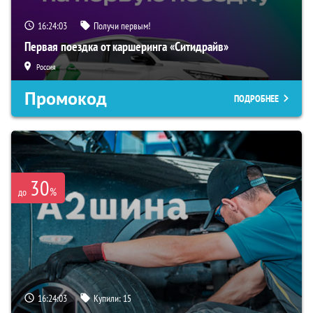
16:24:02
Получи первым!
Первая поездка от каршеринга «Ситидрайв»
Россия
Промокод
ПОДРОБНЕЕ
30
%
до
16:24:02
Купили:
15