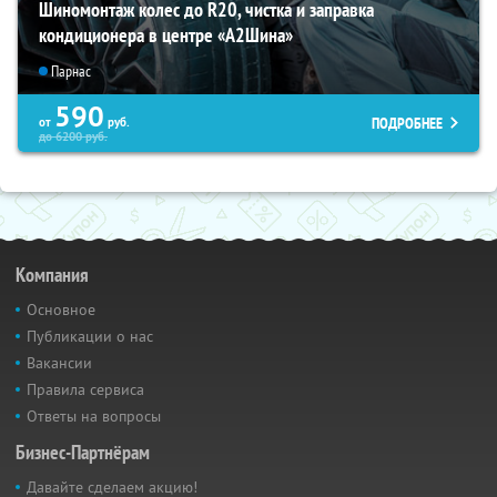
Шиномонтаж колес до R20, чистка и заправка
кондиционера в центре «A2Шина»
Парнас
590
ПОДРОБНЕЕ
от
руб.
до
6200
руб.
Компания
Основное
Публикации о нас
Вакансии
Правила сервиса
Ответы на вопросы
Бизнес-Партнёрам
Давайте сделаем акцию!