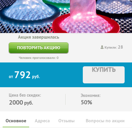
Акция завершилась
28
ПОВТОРИТЬ АКЦИЮ
Купили:
Человек проголосовало: 0
КУПИТЬ
792
от
руб.
Цена без скидки:
Экономия:
2000
50%
руб.
Основное
Адреса
Отзывы
Вопросы по акции