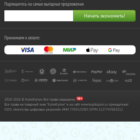
Подпишитесь на самые выгодные предложения
Принимаем к оплате:
2010-2026 © КупиКупон. Все права защищены.
Все права на товарный знак "КупиКупон" и на сайт www.kupikupon.ru принадлежат
OOO «Агентство цифровых решений» ИНН 7705523387, ОГРН 1127747063212