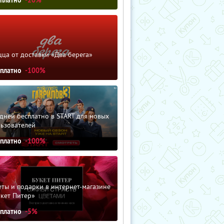
ца от доставки «Два берега»
сплатно
-100%
дней бесплатно в START для новых
льзователей
сплатно
-100%
ты и подарки в интернет-магазине
кет Питер»
сплатно
-5%