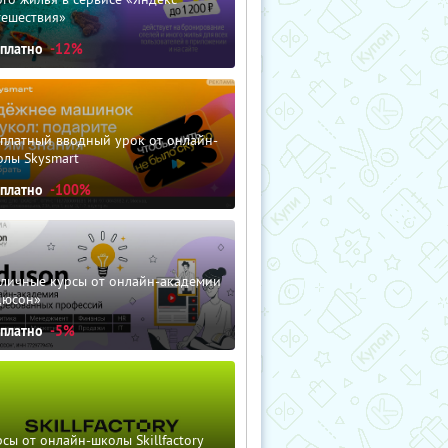
тешествия»
сплатно
-12%
сплатный вводный урок от онлайн-
олы Skysmart
сплатно
-100%
зличные курсы от онлайн-академии
дюсон»
сплатно
-5%
сы от онлайн-школы Skillfactory