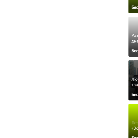
Бе
Ра
дне
Бе
Люб
тра
Бе
Пер
«З
Бе