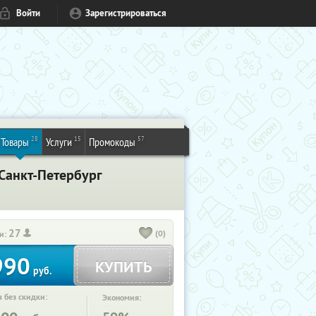
Войти
Зарегистрироваться
28
15
57
Товары
Услуги
Промокоды
 Санкт-Петербург
27
(0)
и:
990
КУПИТЬ
руб.
 без скидки:
Экономия: