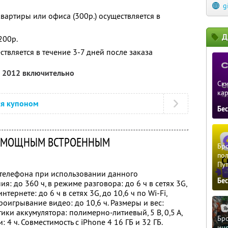
g
вартиры или офиса (300р.) осуществляется в
Д
200р.
ствляется в течение 3-7 дней после заказа
а 2012 включительно
Ски
ка
ся купоном
Бе
 С МОЩНЫМ ВСТРОЕННЫМ
Бро
пол
Пу
телефона при использовании данного
Бе
: до 360 ч, в режиме разговора: до 6 ч в сетях 3G,
нтернете: до 6 ч в сетях 3G, до 10,6 ч по Wi-Fi,
роигрывание видео: до 10,6 ч. Размеры и вес:
ики аккумулятора: полимерно-литиевый, 5 В, 0,5 А,
Бро
 4 ч. Совместимость с iPhone 4 16 ГБ и 32 ГБ.
ино