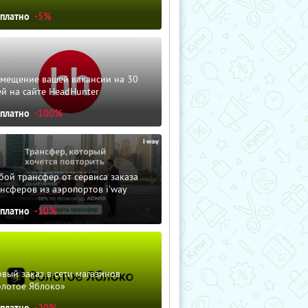
сплатно
-5%
змещение вашей вакансии на 30
й на сайте HeadHunter
сплатно
-100%
ой трансфер от сервиса заказа
нсферов из аэропортов i'way
сплатно
-10%
вый заказ в сети магазинов
олотое Яблоко»
сплатно
-20%