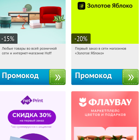
-15
%
-20
%
Любые товары во всей розничной
Первый заказ в сети магазинов
16:47:12
Получили:
83
16:47:12
Получи первым!
сети и интернет-магазине Hoff
«Золотое Яблоко»
Москва, 1-й Волоколамский проезд,
Россия
10с1
Промокод
Промокод