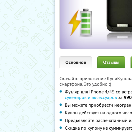
Основное
Отзывы
Скачайте приложение КупиКупон
смартфона. Это удобно :)
Футляр для IPhone 4/4S со вст
сувениров и аксессуаров
за
990
Вы можете приобрести неограни
Купон действует на одного чел
Предъявляйте распечатанный и
Скидка по купону не суммируе