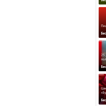
Пиц
Бе
25 
по
Бе
Цве
«Бу
Бе