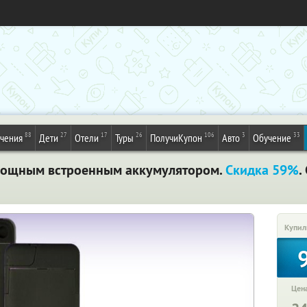
88
27
17
26
106
3
33
ечения
Дети
Отели
Туры
ПолучиКупон
Авто
Обучение
 мощным встроенным аккумулятором.
Скидка 59%
.
Купил
Цена