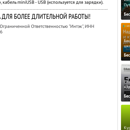
 кабель miniUSB - USB (используется для зарядки).
Пу
Бе
 ДЛЯ БОЛЕЕ ДЛИТЕЛЬНОЙ РАБОТЫ!
 Ограниченной Ответственностью "Интэк",
ИНН
06
Бе
шк
Бе
Ра
«Э
Бе
Кур