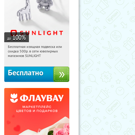
100
%
до
Бесплатная изящная подвеска или
16:47:12
Получили:
74
скидка 500р. в сети ювелирных
Россия
магазинов SUNLIGHT
Бесплатно