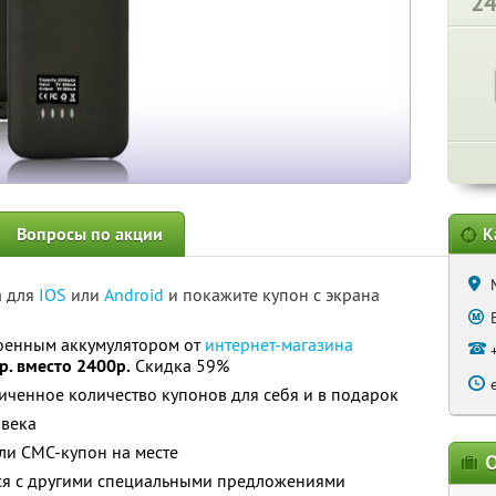
2
Вопросы по акции
К
а для
IOS
или
Android
и покажите купон с экрана
роенным аккумулятором от
интернет-магазина
р. вместо 2400р.
Скидка 59%
ченное количество купонов для себя и в подарок
овека
ли СМС-купон на месте
О
тся с другими специальными предложениями