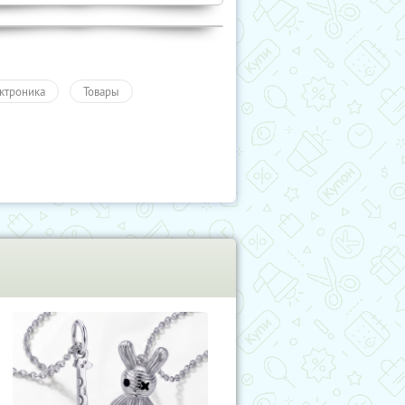
ктроника
Товары