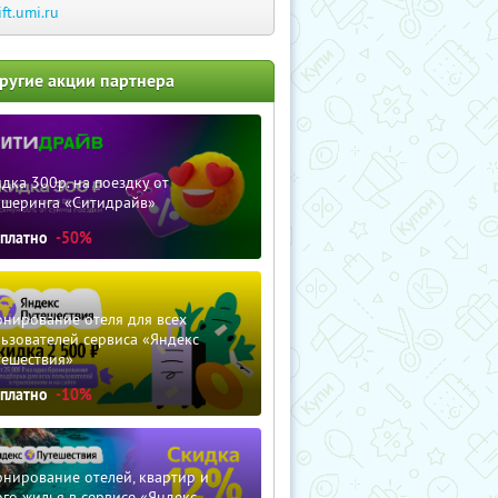
ift.umi.ru
ругие акции партнера
дка 300р. на поездку от
ршеринга «Ситидрайв»
сплатно
-50%
нирование отеля для всех
ьзователей сервиса «Яндекс
тешествия»
сплатно
-10%
нирование отелей, квартир и
го жилья в сервисе «Яндекс