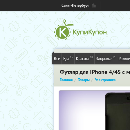
Санкт-Петербург
15
18
15
Все
Еда
Красота
Здоровье
Развл
Футляр для IPhone 4/4S c
Главная
Товары
Электроника