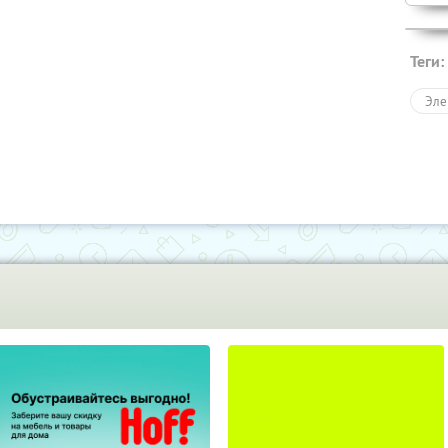
Теги:
Эле