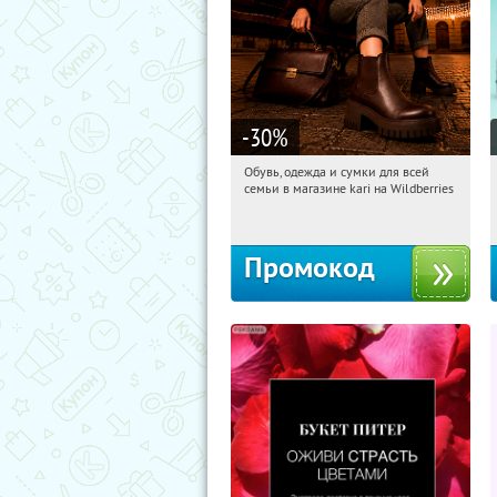
-30
%
Обувь, одежда и сумки для всей
16:47:12
Получили:
32
семьи в магазине kari на Wildberries
Россия
Промокод