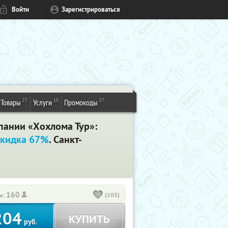
Войти
Зарегистрироваться
27
15
57
Товары
Услуги
Промокоды
пании «Хохлома Тур»:
кидка 67%
. Санкт-
160
(103)
и:
204
КУПИТЬ
руб.