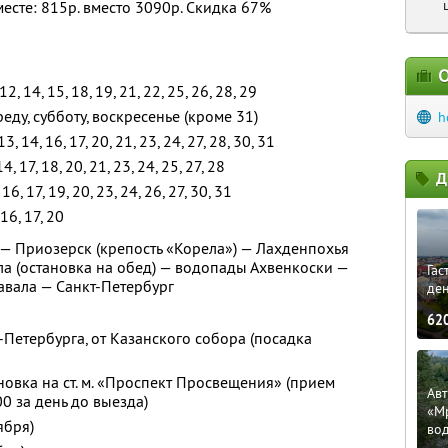
месте: 815р. вместо 3090р. Скидка 67%
О
, 12, 14, 15, 18, 19, 21, 22, 25, 26, 28, 29
еду, субботу, воскресенье (кроме 31)
h
 13, 14, 16, 17, 20, 21, 23, 24, 27, 28, 30, 31
14, 17, 18, 20, 21, 23, 24, 25, 27, 28
Д
, 16, 17, 19, 20, 23, 24, 26, 27, 30, 31
 16, 17, 20
 — Приозерск (крепость «Корела») — Лахденпохья
ла (остановка на обед) — водопады Ахвенкоски —
Гас
авала — Санкт-Петербург
ден
62
-Петербурга, от Казанского собора (посадка
новка на ст. м. «Проспект Просвещения» (прием
Ав
00 за день до выезда)
«М
ября)
во