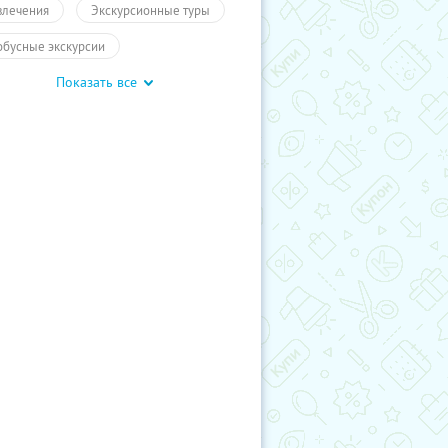
влечения
Экскурсионные туры
обусные экскурсии
Показать все
ие экскурсии
Карелия
курсии
Туры
Для детей
влечения