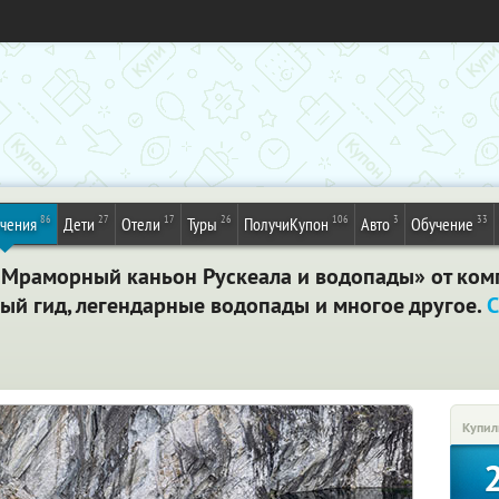
86
27
17
26
106
3
33
ечения
Дети
Отели
Туры
ПолучиКупон
Авто
Обучение
«Мраморный каньон Рускеала и водопады» от ком
ый гид, легендарные водопады и многое другое.
С
Купил