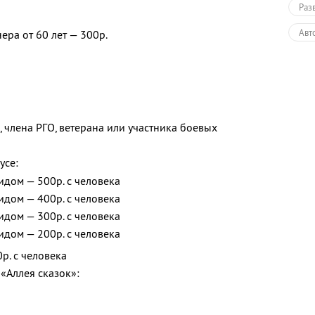
Раз
Авт
ера от 60 лет — 300р.
Пеш
Экс
Раз
, члена РГО, ветерана или участника боевых
усе:
идом — 500р. с человека
идом — 400р. с человека
идом — 300р. с человека
идом — 200р. с человека
р. с человека
«Аллея сказок»: