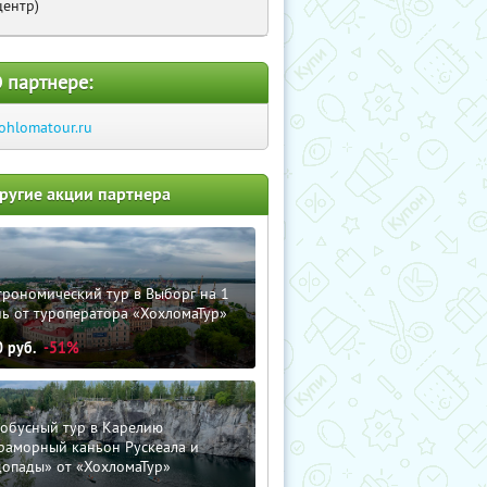
центр)
 партнере:
ohlomatour.ru
ругие акции партнера
трономический тур в Выборг на 1
ь от туроператора «ХохломаТур»
0
руб.
-51%
тобусный тур в Карелию
раморный каньон Рускеала и
допады» от «ХохломаТур»