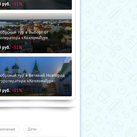
0
руб.
-51%
обусный тур в Выборг от
роператора «ХохломаТур»
0
руб.
-51%
тобусный тур в Великий Новгород
туроператора «ХохломаТур»
0
руб.
-51%
влечения
Дети