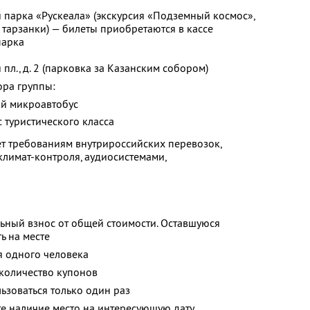
 парка «Рускеала» (экскурсия «Подземный космос»,
 тарзанки) — билеты приобретаются в кассе
парка
пл., д. 2 (парковка за Казанским собором)
ора группы:
ий микроавтобус
с туристического класса
ует требованиям внутрироссийских перевозок,
лимат-контроля, аудиосистемами,
ьный взнос от общей стоимости. Оставшуюся
ь на месте
я одного человека
количество купонов
зоваться только один раз
е наличие место на интересующую дату