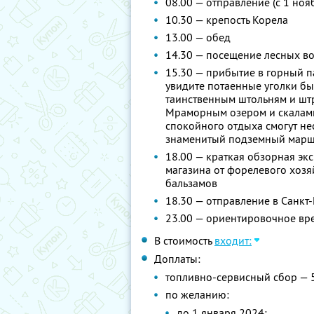
08.00 — отправление (с 1 ноя
10.30 — крепость Корела
13.00 — обед
14.30 — посещение лесных в
15.30 — прибытие в горный па
увидите потаенные уголки б
таинственным штольням и шт
Мраморным озером и скалами 
спокойного отдыха смогут не
знаменитый подземный марш
18.00 — краткая обзорная эк
магазина от форелевого хозя
бальзамов
18.30 — отправление в Санкт
23.00 — ориентировочное вр
В стоимость
входит:
Доплаты:
топливно-сервисный сбор — 
по желанию:
до 1 января 2024: