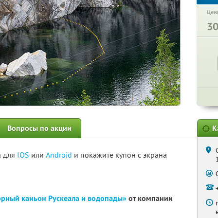
Цена
3
Вопросы по акции
К
а для
IOS
или
Android
и покажите купон с экрана
рный каньон Рускеала и водопады»
от компании