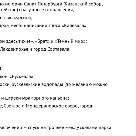
по истории Санкт-Петербурга (Казанский собор,
ейство) сразу после отправления;
е с экскурсией;
рха, место написания эпоса «Калевала»;
ри здесь тихие», «Брат» и «Темный мир»;
Лахденпохья и город Сортавала;
т:
он, «Рускеала»;
оски, рускеальские водопады (по желанию можно
 и штреки мраморного каньона;
, Светлое и Монферановское озеро, город
звлечений — спуск на троллее между скалами парка