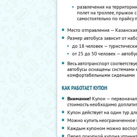
развлечения на территории
полет на троллее, прыжок с
самостоятельно по прайсу 
Место отправления — Казанская 
Размер автобуса зависит от наб
до 18 человек — туристическ
от 25 до 50 человек — автобу
Весь автотранспорт соответств
автобусы оснащены системами к
комфортабельными сиденьями
КАК РАБОТАЕТ КУПОН
Внимание!
Купон — первоначал
стоимость необходимо доплатит
Купон действует на один тур дл
Можно купить неограниченное 
Каждым купоном можно восполь
Перед покупкой купона уточнит