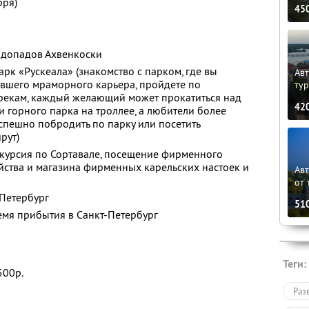
бря)
45
одопадов Ахвенкоски
рк «Рускеала» (знакомство с парком, где вы
Авт
ывшего мраморного карьера, пройдете по
ту
рекам, каждый желающий может прокатиться над
42
горного парка на троллее, а любители более
спешно побродить по парку или посетить
рут)
скурсия по Сортавале, посещение фирменного
йства и магазина фирменных карельских настоек и
Ав
от 
-Петербург
51
емя прибытия в Санкт-Петербург
Теги:
500р.
Раз