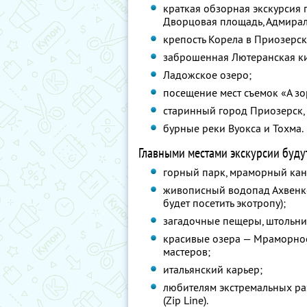
краткая обзорная экскурсия 
Дворцовая площадь, Адмиралт
крепость Корела в Приозерск
заброшенная Лютеранская ки
Ладожское озеро;
посещение мест съемок «А зо
старинный город Приозерск, 
бурные реки Вуокса и Тохма.
Главными местами экскурсии буду
горный парк, мраморный кань
живописный водопад Ахвенк
будет посетить экотропу);
загадочные пещеры, штольни
красивые озера — Мраморное
мастеров;
итальянский карьер;
любителям экстремальных ра
(Zip Line).