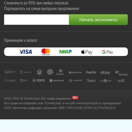
Сэкономьте до 90% при любых покупках
Подпишитесь на самые выгодные предложения
Принимаем к оплате:
2010-2026 © КупиКупон. Все права защищены.
Все права на товарный знак "КупиКупон" и на сайт www.kupikupon.ru принадлежат
OOO «Агентство цифровых решений» ИНН 7705523387, ОГРН 1127747063212