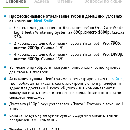
Основное
Адреса
Отзывы
Вопросы по акции
Профессиональное отбеливание зубов в домашних условиях
от компании
Ideal Smile
Система для домашнего отбеливания зубов Oral Care White
Light Teeth Whitening System за
690р. вместо 1600р.
Скидка
57%
2 карандаша для отбеливания зубов Brite Teeth Pro.
790р.
вместо 2000р.
Скидка 61%
4 карандаша для отбеливания зубов Brite Teeth Pro.
1490р.
вместо 4000р.
Скидка 63%
Вы можете приобрести неограниченное количество купонов
для себя и в подарок
Активация купона.
Необходимо зарегистрироваться на
сайте
,
где необходимо указать свою электронную почту, телефон и
адрес для доставки. Нажать «Купить» и в комментариях к
заказу написать номер и секретные коды. После этого с вами
свяжется менеджер
Доставка (150р.) осуществляется «Почтой России» в течение 4-
5 недель
Скидка по купону не суммируется с другими специальными
предложениями компании
Телефон: 8 (3812) 48-19-83