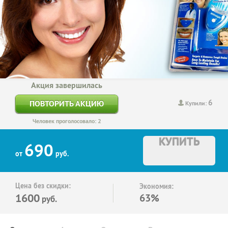
Акция завершилась
6
ПОВТОРИТЬ АКЦИЮ
Купили:
Человек проголосовало: 2
КУПИТЬ
690
от
руб.
Цена без скидки:
Экономия:
1600
63%
руб.