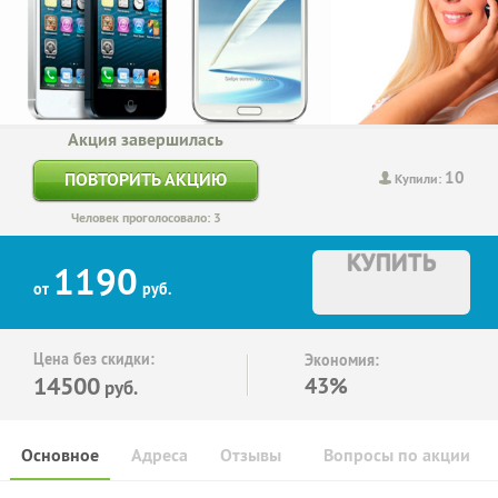
Акция завершилась
10
ПОВТОРИТЬ АКЦИЮ
Купили:
Человек проголосовало: 3
КУПИТЬ
1190
от
руб.
Цена без скидки:
Экономия:
14500
43%
руб.
Основное
Адреса
Отзывы
Вопросы по акции