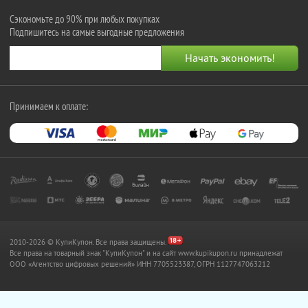
Сэкономьте до 90% при любых покупках
Подпишитесь на самые выгодные предложения
Принимаем к оплате:
2010-2026 © КупиКупон. Все права защищены.
Все права на товарный знак "КупиКупон" и на сайт www.kupikupon.ru принадлежат
OOO «Агентство цифровых решений» ИНН 7705523387, ОГРН 1127747063212