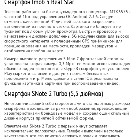
Смартфон Imob 5 Real Star
Телефон работает на базе двухъядерного процессора MTK6575 с
частотой 1Ггц под управлением ОС Android 2.3.6. Следует
отметить качественный 4" дисплей высокого разрешения,
выполненный из прочного стекла. Картинка не бликует и не
тускнеет под любым углом просмотра. Быстрый процессор и
качественный дисплей дополнены 3G модулем связи для высоко
скоростного интернета и полноценным GPS приёмником для
позиционирования на местности, прокладки маршрутов и
отображения пробок на карте.
Камера высокого разрешения 5 Mpx. С фронтальной стороны
установлена вторая камера 0,3 Mpx - её можно использовать для
обычных видео звонков и для skype.В смартфон уже установлен
Play маркет и вы имеете доступ к тысячам бесплатных
приложений и игр. Меню сделано в стиле IOS, реализована
функция картинка в картинке при воспроизведении видео.
Смартфон SNote 2 Turbo (5,5 дюймов)
Не ограничивающий себя стереотипами о стандартных размерах
смартфона, выходящий за рамки воображения, превосходящий
характеристиками брендовые модели и сохраняющий стильный
дизайн корпуса приятной обтекаемой формы.
Впечатления SNote 2 Turbo с первых минут оставляет
исключительно положительные. Телефон выполнен настолько
качественно, что его приятно держать в руках и показывать