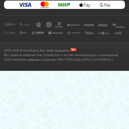
2010-2026 © КупиКупон. Все права защищены.
Все права на товарный знак "КупиКупон" и на сайт www.kupikupon.ru принадлежат
OOO «Агентство цифровых решений» ИНН 7705523387, ОГРН 1127747063212