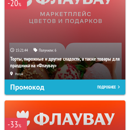
-20
%
15:21:43
Получили:
6
Торты, пирожные и другие сладости, а также товары для
праздника на «Флаувау»
Россия
Промокод
ПОДРОБНЕЕ
-33
%