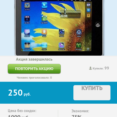
Акция завершилась
99
ПОВТОРИТЬ АКЦИЮ
Купили:
Человек проголосовало: 0
КУПИТЬ
250
руб.
Цена без скидки:
Экономия:
1000
75%