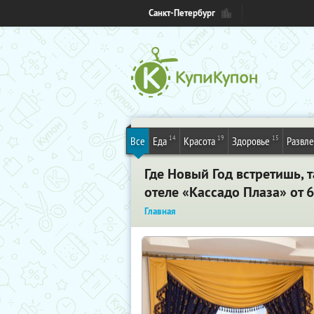
Санкт-Петербург
14
19
15
Все
Еда
Красота
Здоровье
Развл
Где Новый Год встретишь, 
отеле «Кассадо Плаза» от 
Главная