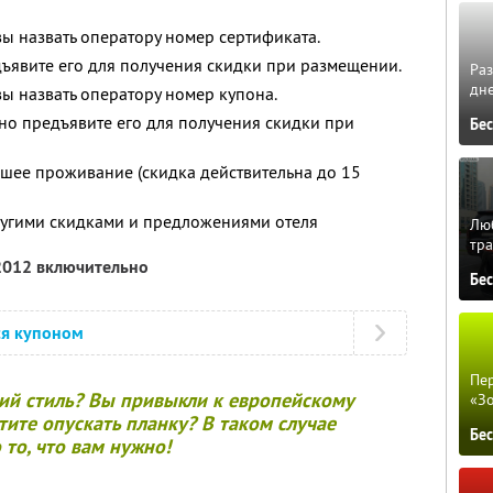
ы назвать оператору номер сертификата.
дъявите его для получения скидки при размещении.
Ра
дне
ы назвать оператору номер купона.
ьно предъявите его для получения скидки при
Бе
шее проживание (скидка действительна до 15
ругими скидками и предложениями отеля
Люб
тра
 2012 включительно
Бе
ся купоном
Пер
ий стиль? Вы привыкли к европейскому
«З
ите опускать планку? В таком случае
Бе
 то, что вам нужно!