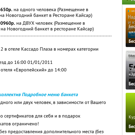
1650р.
на одного человека (Размещение в
на Новогодний банкет в Ресторане Кайсар)
20960р.
на ДВУХ человек (Размещение в
Бе
 на Новогодний банкет в ресторане Кайсар)
шк
Бе
2 в отеле Кассадо Плаза в номерах категории
ыезд до 16:00 01/01/2011
Ра
 отеля «Европейский» до 14:00
«Э
Бе
коллектив
Подробное меню банкета
дного или двух человек, в зависимости от Вашего
но сертификатов для себя и в подарок
Кур
катов ограничено!
Бе
без предоставления дополнительного места (без