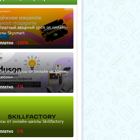
сплатный вводный урок от онлайн-
олы Skysmart
сплатно
-100%
зличные курсы от онлайн-академии
дюсон»
сплатно
-5%
сы от онлайн-школы Skillfactory
сплатно
-5%