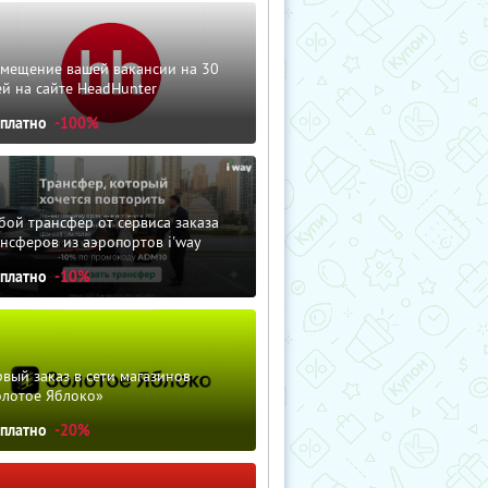
змещение вашей вакансии на 30
й на сайте HeadHunter
сплатно
-100%
ой трансфер от сервиса заказа
нсферов из аэропортов i'way
сплатно
-10%
вый заказ в сети магазинов
олотое Яблоко»
сплатно
-20%