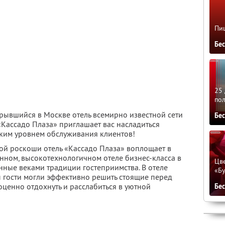
Пиц
Бе
25 
по
крывшийся в Москве отель всемирно известной сети
Бе
«Кассадо Плаза» приглашает вас насладиться
ким уровнем обслуживания клиентов!
ой роскоши отель «Кассадо Плаза» воплощает в
нном, высокотехнологичном отеле бизнес-класса в
Цве
нные веками традиции гостеприимства. В отеле
«Бу
ы гости могли эффективно решить стоящие перед
оценно отдохнуть и расслабиться в уютной
Бе