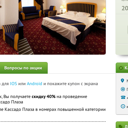
2
Вопросы по акции
К
а для
IOS
или
Android
и покажите купон с экрана
к, Вы получаете
скидку 40%
на проведение
ссадо Плаза
еле Кассадо Плаза в номерах повышенной категории
Д