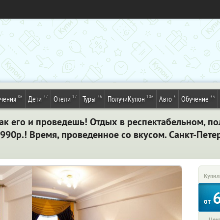
86
27
17
26
106
3
33
ечения
Дети
Отели
Туры
ПолучиКупон
Авто
Обучение
так его и проведешь! Отдых в респектабельном, 
6990р.! Время, проведенное со вкусом. Санкт-Пете
Купил
от
Цена