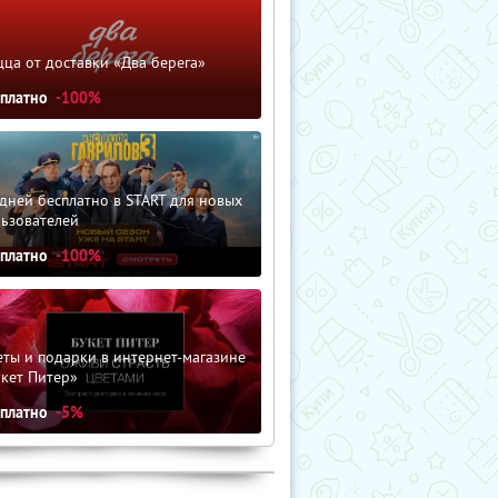
ца от доставки «Два берега»
сплатно
-100%
дней бесплатно в START для новых
льзователей
сплатно
-100%
ты и подарки в интернет-магазине
кет Питер»
сплатно
-5%