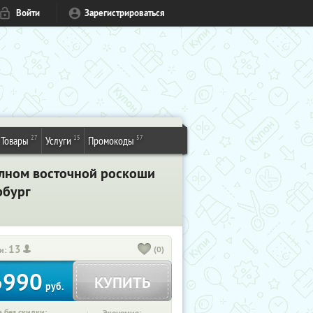
Войти
Зарегистрироваться
27
15
57
Товары
Услуги
Промокоды
полном восточной роскоши
рбург
13
(0)
и:
6990
КУПИТЬ
руб.
 без скидки: