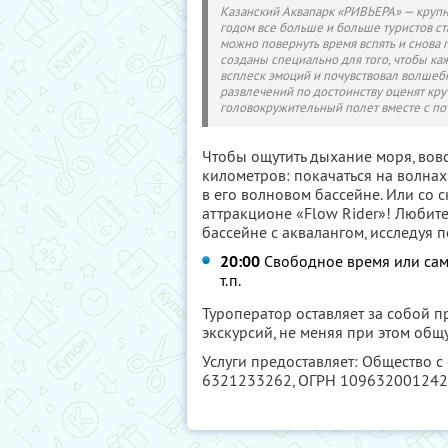
Казанский Аквапарк «РИВЬЕРА» — крупн
годом все больше и больше туристов ст
можно повернуть время вспять и снова 
созданы специально для того, чтобы к
всплеск эмоций и почувствовал волшеб
развлечений по достоинству оценят кру
головокружительный полет вместе с по
Чтобы ощутить дыхание моря, вовс
километров: покачаться на волнах
в его волновом бассейне. Или со с
аттракционе «Flow Rider»! Любит
бассейне c аквалангом, исследуя 
20:00
Свободное время или само
т.п.
Туроператор оставляет за собой 
экскурсий, не меняя при этом об
Услуги предоставляет: Общество с
6321233262
, ОГРН 10963200124