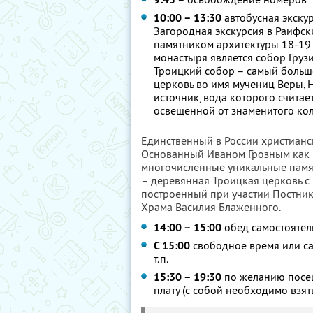
10:00 – 13:30
автобусная экску
Загородная экскурсия в Раифск
памятником архитектуры 18-19
монастыря является собор Груз
Троицкий собор – самый большо
церковь во имя мучениц Веры, 
источник, вода которого счита
освещенной от знаменитого ко
Единственный в России христианск
Основанный Иваном Грозным как 
многочисленные уникальные памя
– деревянная Троицкая церковь с
построенный при участии Постник
Храма Василия Блаженного.
14:00 – 15:00
обед самостоятел
С 15:00
свободное время или са
т.п.
15:30 – 19:30
по желанию посещ
плату (с собой необходимо взят