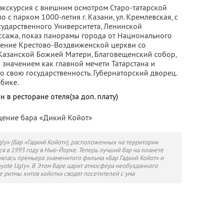
кскурсия с внешним осмотром Старо-татарской
о с парком 1000-летия г. Казани, ул. Кремлевская, с
ударственного Университета, Ленинской
ссажа, показ панорамы города от Национального
щение Крестово-Воздвиженской церкви со
Казанской Божией Матери, Благовещенский собор,
 значением как главной мечети Татарстана и
 свою государственность. Губернаторский дворец.
бике.
в ресторане отеля(за доп. плату)
щение бара «Дикий Койот»
gly» (Бар «Гадкий Койот»), расположенных на территории
я в 1993 году в Нью-Йорке. Теперь лучший бар на планете
тоялась премьера знаменитого фильма «Бар Гадкий Койот» и
yote Ugly». В Этом баре царит атмосфера необузданного
 ритмы хитов койотки сводят посетителей с ума