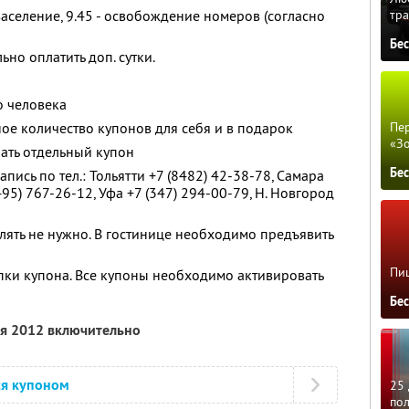
тра
 заселение, 9.45 - освобождение номеров (согласно
Бе
но оплатить доп. сутки.
о человека
ое количество купонов для себя и в подарок
Пер
«З
ать отдельный купон
Бе
ись по тел.: Тольятти +7 (8482) 42-38-78, Самара
495) 767-26-12, Уфа +7 (347) 294-00-79, Н. Новгород
ять не нужно. В гостинице необходимо предъявить
Пиц
упки купона. Все купоны необходимо активировать
Бе
ля 2012 включительно
ся купоном
25 
по