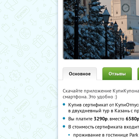
Основное
Отзывы
Скачайте приложение КупиКупон
смартфона. Это удобно :)
Купив сертификат от КупиОтпуск
в двухдневный тур в Казань с п
Вы платите
3290р
. вместо
6580
В стоимость сертификата входит
проживание в гостинице Park 