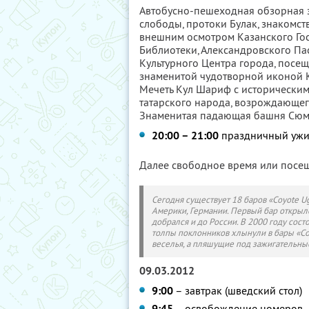
Автобусно-пешеходная обзорная э
слободы, протоки Булак, знакомств
внешним осмотром Казанского Гос
Библиотеки, Александровского Па
Культурного Центра города, посе
знаменитой чудотворной иконой 
Мечеть Кул Шариф с историческим
татарского народа, возрождающего
Знаменитая падающая башня Сюм
20:00 – 21:00
праздничный ужин 
Далее свободное время или посе
Сегодня существует 18 баров «Coyote U
Америки, Германии. Первый бар открылс
добрался и до России. В 2000 году сос
толпы поклонников хлынули в бары «Co
веселья, а пляшущие под зажигательные
09.03.2012
9:00
– завтрак (шведский стол)
9:45
– освобождение номеров