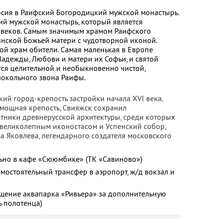
рсия в Раифский Богородицкий мужской монастырь.
ий мужской монастырь, который является
 веков. Самым значимым храмом Раифского
инской Божьей матери с чудотворной иконой.
й храм обители. Самая маленькая в Европе
Надежды, Любови и матери их Софьи, и святой
ется целительной и необыкновенно чистой,
локольного звона Раифы.
ий город-крепость застройки начала XVI века.
мощная крепость, Cвияжск сохранил
тники древнерусской архитектуры, среди которых
 великолепным иконостасом и Успенский собор,
а Яковлева, легендарного создателя московского
ьно в кафе «Сююмбике» (ТК «Савиново»)
мостоятельный трансфер в аэропорт, ж/д вокзал и
ение аквапарка «Ривьера» за дополнительную
ь полотенца)