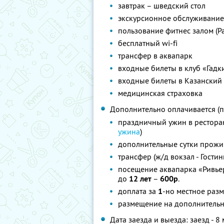
завтрак – шведский стол
экскурсионное обслуживание
пользование фитнес залом (Pa
бесплатный wi-fi
трансфер в аквапарк
входные билеты в клуб «Гадки
входные билеты в Казанский
медицинская страховка
Дополнительно оплачивается (п
праздничный ужин в ресторан
ужина
)
дополнительные сутки прож
трансфер (ж/д вокзал - Гости
посещение аквапарка «Ривьер
до
12 лет
–
600р
.
доплата за
1
-но местное ра
размещение на дополнитель
Дата заезда и выезда: заезд - 8 