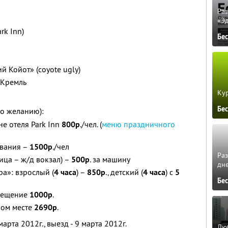
Ра
«Э
rk Inn)
Бе
й Койот» (coyote ugly)
 Кремль
Кур
Бе
о желанию):
е отеля Park Inn
800р
./чел. (
меню праздничного
ивания –
1500р
./чел
Ра
ница – ж/д вокзал) –
500р
. за машину
дне
а»: взрослый (
4 часа
) –
850р
., детский (
4 часа
) с
5
Бе
змещение
1000р
.
ном месте
2690р
.
марта 2012г., выезд - 9 марта 2012г.
Люб