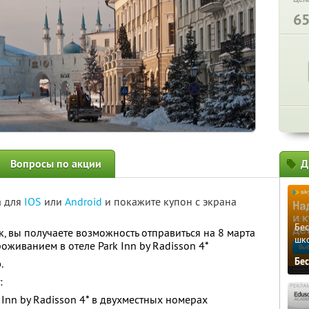
6
Вопросы по акции
Д
а для
IOS
или
Android
и покажите купон с экрана
Бе
, вы получаете возможность отправиться на 8 марта
шк
роживанием в отеле Park Inn by Radisson 4*
Бе
р
.
:
Inn by Radisson 4* в двухместных номерах