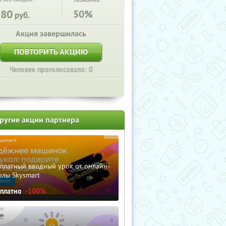
Экономия:
580
50%
руб.
Акция завершилась
ПОВТОРИТЬ АКЦИЮ
Человек проголосовало: 0
ругие акции партнера
сплатный вводный урок от онлайн-
олы Skysmart
сплатно
-100%