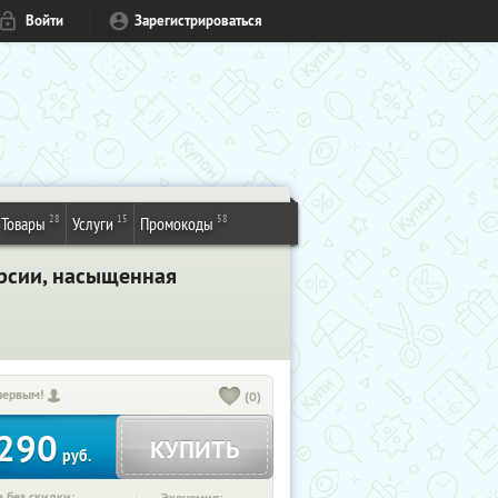
Войти
Зарегистрироваться
28
15
58
Товары
Услуги
Промокоды
урсии, насыщенная
первым!
(0)
290
КУПИТЬ
руб.
 без скидки: