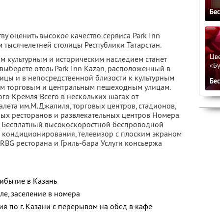
Бе
ву оценить высокое качество сервиса Park Inn
 тысячелетней столицы Республики Татарстан.
Цве
м культурным и историческим наследием станет
«Бу
выберете отель Park Inn Kazan, расположенный в
ицы и в непосредственной близости к культурным
Бе
ым торговым и центральным пешеходным улицам.
ого Кремля Всего в нескольких шагах от
лета им.М.Джалиля, торговых центров, стадионов,
ых ресторанов и развлекательных центров Номера
 Бесплатный высокоскоростной беспроводной
 кондиционирования, телевизор с плоским экраном
BG ресторана и Гриль-бара Услуги консьержа
ибытие в Казань
ле, заселение в номера
я по г. Казани с перерывом на обед в кафе