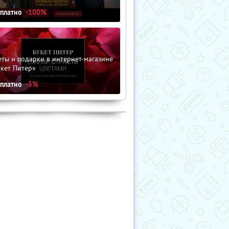
сплатно
-100%
ты и подарки в интернет-магазине
кет Питер»
сплатно
-5%