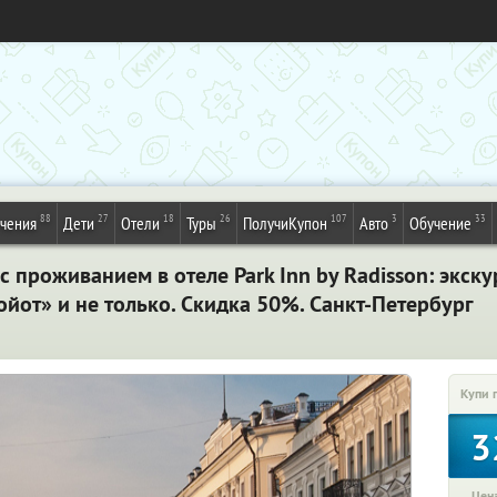
88
27
18
26
107
3
33
ечения
Дети
Отели
Туры
ПолучиКупон
Авто
Обучение
с проживанием в отеле Park Inn by Radisson: экск
ойот» и не только. Скидка 50%. Санкт-Петербург
Купи 
3
Цена