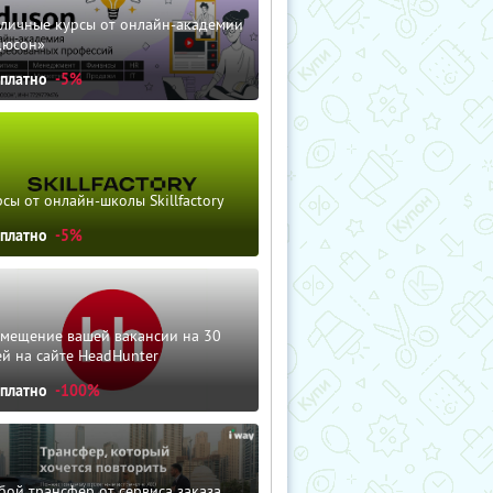
зличные курсы от онлайн-академии
дюсон»
сплатно
-5%
сы от онлайн-школы Skillfactory
сплатно
-5%
змещение вашей вакансии на 30
й на сайте HeadHunter
сплатно
-100%
ой трансфер от сервиса заказа