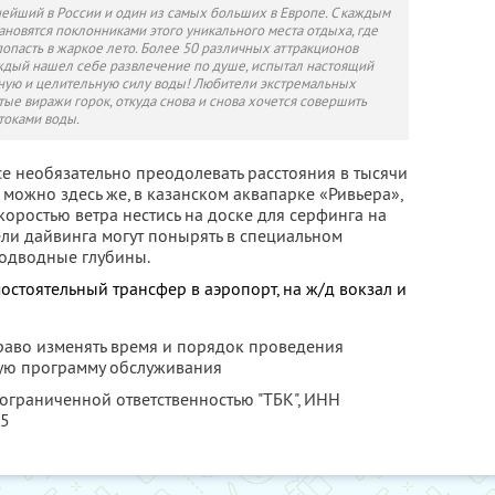
ейший в России и один из самых больших в Европе. С каждым
ановятся поклонниками этого уникального места отдыха, где
попасть в жаркое лето. Более 50 различных аттракционов
аждый нашел себе развлечение по душе, испытал настоящий
ную и целительную силу воды! Любители экстремальных
тые виражи горок, откуда снова и снова хочется совершить
токами воды.
е необязательно преодолевать расстояния в тысячи
 можно здесь же, в казанском аквапарке «Ривьера»,
коростью ветра нестись на доске для серфинга на
ели дайвинга могут понырять в специальном
подводные глубины.
стоятельный трансфер в аэропорт, на ж/д вокзал и
право изменять время и порядок проведения
щую программу обслуживания
 ограниченной ответственностью "ТБК",
ИНН
25