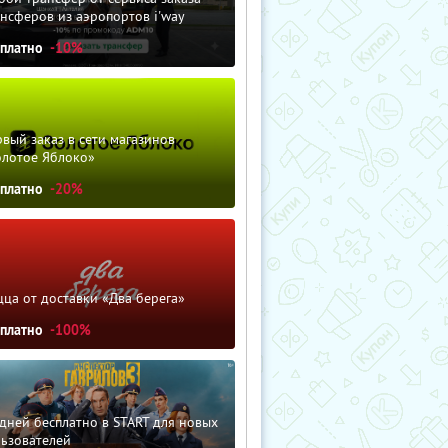
нсферов из аэропортов i'way
сплатно
-10%
вый заказ в сети магазинов
олотое Яблоко»
сплатно
-20%
ца от доставки «Два берега»
сплатно
-100%
дней бесплатно в START для новых
льзователей