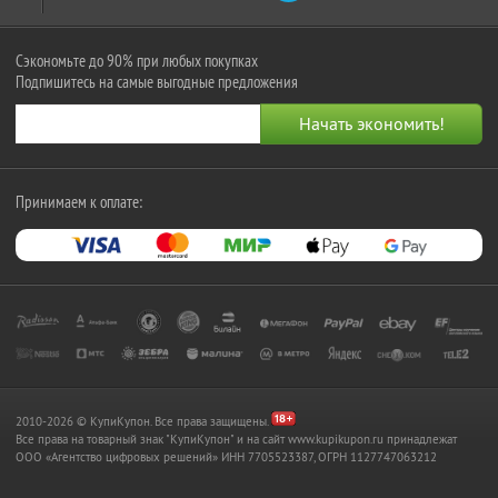
Сэкономьте до 90% при любых покупках
Подпишитесь на самые выгодные предложения
Принимаем к оплате:
2010-2026 © КупиКупон. Все права защищены.
Все права на товарный знак "КупиКупон" и на сайт www.kupikupon.ru принадлежат
OOO «Агентство цифровых решений» ИНН 7705523387, ОГРН 1127747063212