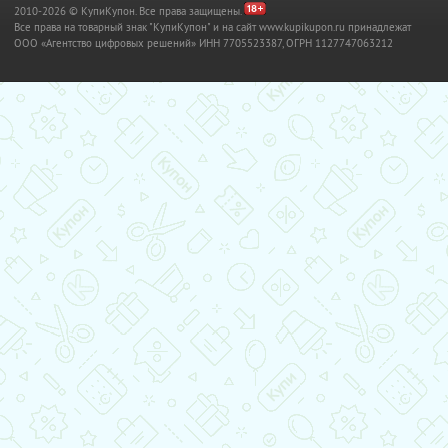
2010-2026 © КупиКупон. Все права защищены.
Все права на товарный знак "КупиКупон" и на сайт www.kupikupon.ru принадлежат
OOO «Агентство цифровых решений» ИНН 7705523387, ОГРН 1127747063212