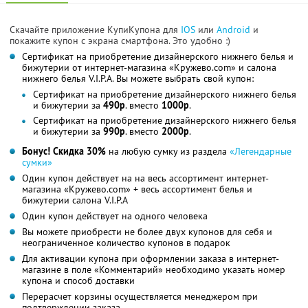
Скачайте приложение КупиКупона для
IOS
или
Android
и
покажите купон с экрана смартфона. Это удобно :)
Сертификат на приобретение дизайнерского нижнего белья и
бижутерии от интернет-магазина «Кружево.com» и салона
нижнего белья V.I.P.A. Вы можете выбрать свой купон:
Сертификат на приобретение дизайнерского нижнего белья
и бижутерии за
490р
. вместо
1000р
.
Сертификат на приобретение дизайнерского нижнего белья
и бижутерии за
990р
. вместо
2000р
.
Бонус! Скидка 30%
на любую сумку из раздела
«Легендарные
сумки»
Один купон действует на на весь ассортимент интернет-
магазина «Кружево.com» + весь ассортимент белья и
бижутерии салона V.I.P.A
Один купон действует на одного человека
Вы можете приобрести не более двух купонов для себя и
неограниченное количество купонов в подарок
Для активации купона при оформлении заказа в интернет-
магазине в поле «Комментарий» необходимо указать номер
купона и способ доставки
Перерасчет корзины осуществляется менеджером при
подтверждении заказа