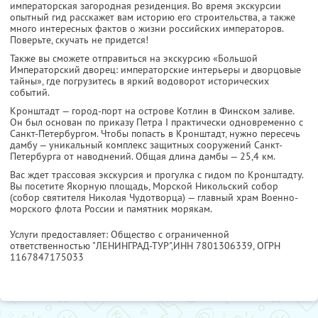
императорская загородная резиденция. Во время экскурсии
опытный гид расскажет вам историю его строительства, а также
много интересных фактов о жизни российских императоров.
Поверьте, скучать не придется!
Также вы сможете отправиться на экскурсию «Большой
Императорский дворец: императорские интерьеры и дворцовые
тайны», где погрузитесь в яркий водоворот исторических
событий.
Кронштадт — город-порт на острове Котлин в Финском заливе.
Он был основан по приказу Петра I практически одновременно с
Санкт-Петербургом. Чтобы попасть в Кронштадт, нужно пересечь
дамбу — уникальный комплекс защитных сооружений Санкт-
Петербурга от наводнений. Общая длина дамбы — 25,4 км.
Вас ждет трассовая экскурсия и прогулка с гидом по Кронштадту.
Вы посетите Якорную площадь, Морской Никольский собор
(собор святителя Николая Чудотворца) — главный храм Военно-
морского флота России и памятник морякам.
Услуги предоставляет: Общество с ограниченной
ответственностью "ЛЕНИНГРАД-ТУР",
ИНН 7801306339
, ОГРН
1167847175033