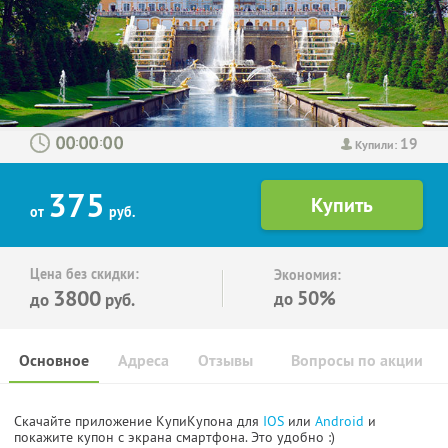
19
:
:
Купили:
375
от
руб.
Цена без скидки:
Экономия:
3800
50%
до
до
руб.
Основное
Адреса
Отзывы
Вопросы по акции
Скачайте приложение КупиКупона для
IOS
или
Android
и
покажите купон с экрана смартфона. Это удобно :)