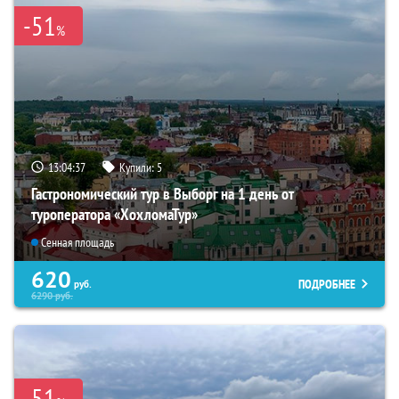
-51
%
13:04:36
Купили:
5
Гастрономический тур в Выборг на 1 день от
туроператора «ХохломаТур»
Сенная площадь
620
ПОДРОБНЕЕ
руб.
6290
руб.
-51