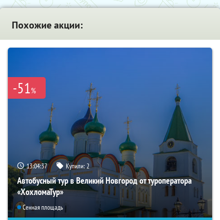
Похожие акции:
-51
%
13:04:36
Купили:
2
Автобусный тур в Великий Новгород от туроператора
«ХохломаТур»
Сенная площадь