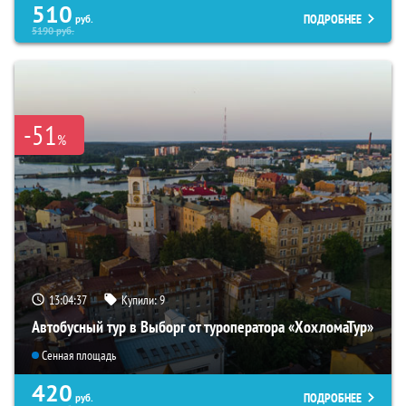
510
ПОДРОБНЕЕ
руб.
5190
руб.
-51
%
13:04:36
Купили:
9
Автобусный тур в Выборг от туроператора «ХохломаТур»
Сенная площадь
420
ПОДРОБНЕЕ
руб.