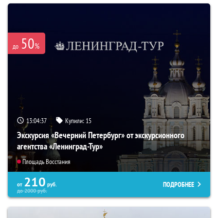
50
%
до
13:04:36
Купили:
15
Экскурсия «Вечерний Петербург» от экскурсионного
агентства «Ленинград-Тур»
Площадь Восстания
210
ПОДРОБНЕЕ
от
руб.
до
2000
руб.