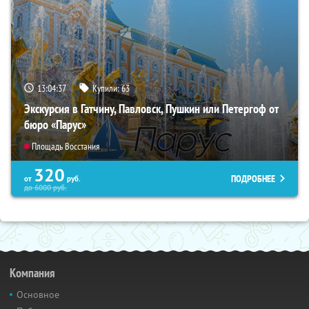
13:04:36
Купили:
63
Экскурсия в Гатчину, Павловск, Пушкин или Петергоф от
бюро «Парус»
Площадь Восстания
320
ПОДРОБНЕЕ
от
руб.
до
6000
руб.
Компания
Основное