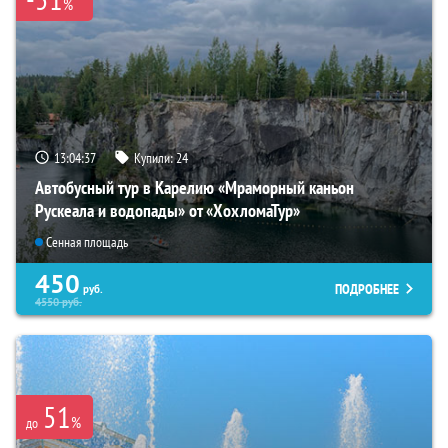
%
13:04:36
Купили:
24
Автобусный тур в Карелию «Мраморный каньон
Рускеала и водопады» от «ХохломаТур»
Сенная площадь
450
ПОДРОБНЕЕ
руб.
4550
руб.
51
%
до