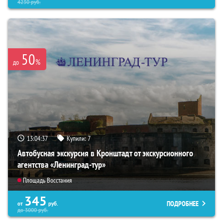
4230
руб.
50
%
до
13:04:36
Купили:
7
Автобусная экскурсия в Кронштадт от экскурсионного
агентства «Ленинград-тур»
Площадь Восстания
345
ПОДРОБНЕЕ
от
руб.
до
3000
руб.