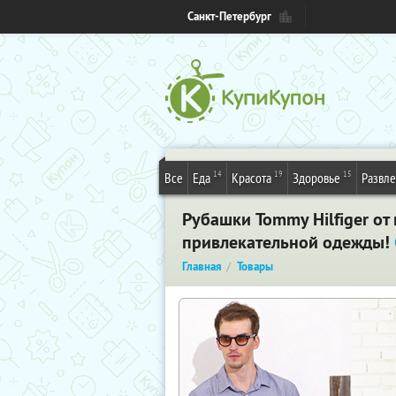
Санкт-Петербург
14
19
15
Все
Еда
Красота
Здоровье
Развл
Рубашки Tommy Hilfiger о
привлекательной одежды!
Главная
Товары