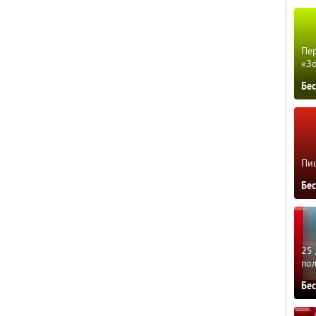
Пер
«З
Бе
Пиц
Бе
25 
по
Бе