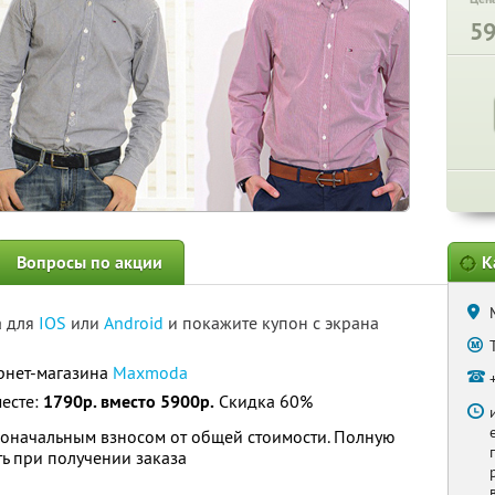
5
Вопросы по акции
К
а для
IOS
или
Android
и покажите купон с экрана
ернет-магазина
Maxmoda
месте:
1790р. вместо 5900р.
Скидка 60%
воначальным взносом от общей стоимости. Полную
ь при получении заказа