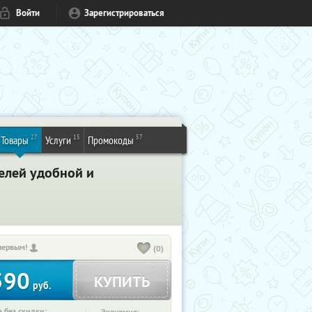
Войти
Зарегистрироваться
27
15
57
Товары
Услуги
Промокоды
елей удобной и
первым!
(0)
590
КУПИТЬ
руб.
 без скидки: