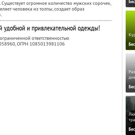
Бе
 Существует огромное количество мужских сорочек,
ляет человека из толпы, создает образ
.
й удобной и привлекательной одежды!
Кур
 ограниченной ответственностью
058960
, ОГРН 1085013981106
Бе
Ра
дне
Бе
Люб
тра
Бе