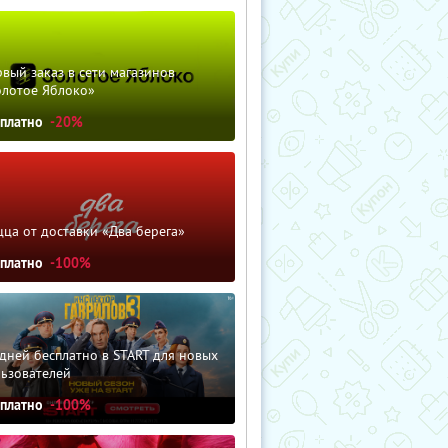
вый заказ в сети магазинов
олотое Яблоко»
сплатно
-20%
ца от доставки «Два берега»
сплатно
-100%
дней бесплатно в START для новых
льзователей
сплатно
-100%