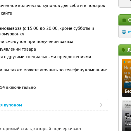
ченное количество купонов для себя и в подарок
 сайте
О
амовывоза (с 15.00 до 20.00, кроме субботы и
m
ному звонку
и смс-купон при получении заказа
дъявлении товара
Д
тся с другими специальными предложениями
 вы также можете уточнить по телефону компании:
Бе
шк
014 включительно
Бе
ся купоном
Ра
«Э
овторимый стиль, который подчеркивает