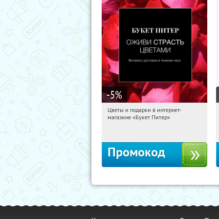
-5
%
Цветы и подарки в интернет-
04:41:52
Получи первым!
магазине «Букет Питер»
Владимирская
Промокод