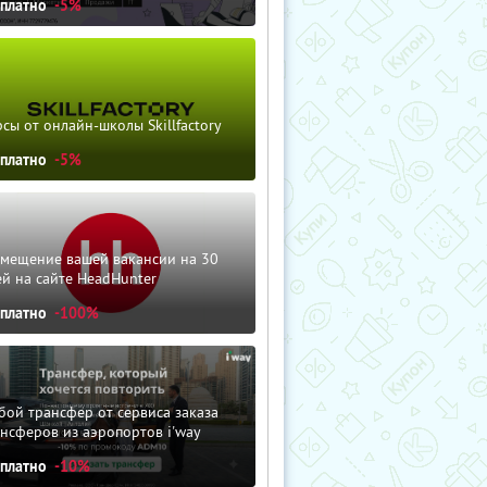
сплатно
-5%
сы от онлайн-школы Skillfactory
сплатно
-5%
змещение вашей вакансии на 30
й на сайте HeadHunter
сплатно
-100%
ой трансфер от сервиса заказа
нсферов из аэропортов i'way
сплатно
-10%