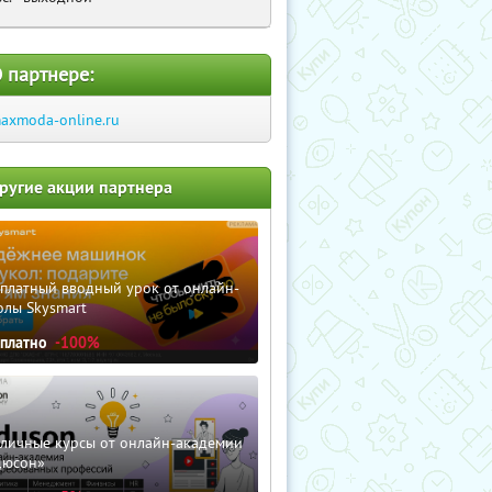
 партнере:
axmoda-online.ru
ругие акции партнера
сплатный вводный урок от онлайн-
олы Skysmart
сплатно
-100%
зличные курсы от онлайн-академии
дюсон»