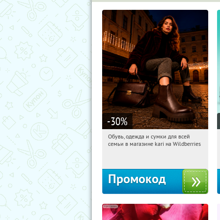
-30
%
Обувь, одежда и сумки для всей
04:41:52
Получили:
30
семьи в магазине kari на Wildberries
Россия
Промокод