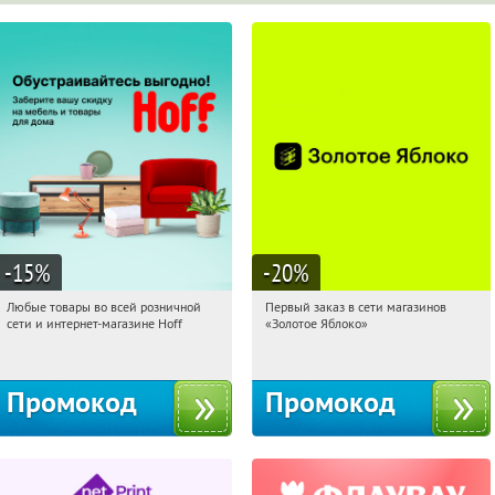
-15
%
-20
%
Любые товары во всей розничной
Первый заказ в сети магазинов
04:41:52
Получили:
83
04:41:52
Получи первым!
сети и интернет-магазине Hoff
«Золотое Яблоко»
Москва, 1-й Волоколамский проезд,
Россия
10с1
Промокод
Промокод