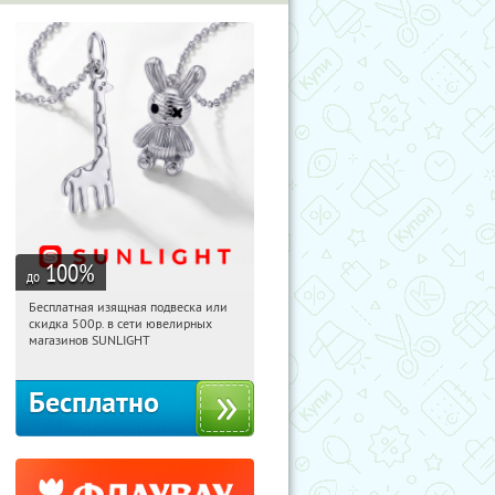
100
%
до
Бесплатная изящная подвеска или
04:41:52
Получили:
73
скидка 500р. в сети ювелирных
Россия
магазинов SUNLIGHT
Бесплатно