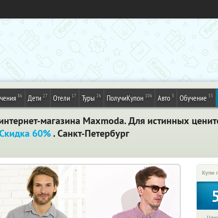
86
27
17
26
106
3
33
ечения
Дети
Отели
Туры
ПолучиКупон
Авто
Обучение
т интернет-магазина Maxmoda. Для истинных ценит
Скидка 60%
. Санкт-Петербург
Купи 
Цена