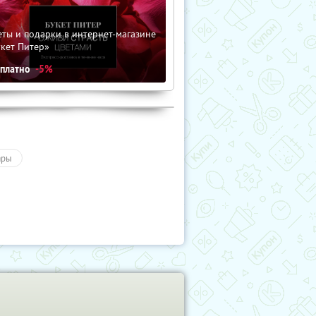
ты и подарки в интернет-магазине
кет Питер»
сплатно
-5%
ары