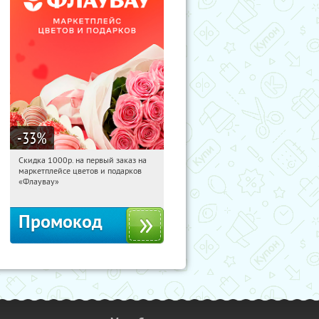
-33
%
Скидка 1000р. на первый заказ на
04:41:52
Получили:
18
маркетплейсе цветов и подарков
Россия
«Флаувау»
Промокод