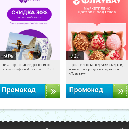
-30
%
-20
%
Печать фотографий, фотокниг от
Торты, пирожные и другие сладости,
04:41:52
Получили:
4
04:41:52
Получили:
6
сервиса цифровой печати netPrint
а также товары для праздника на
Россия
Россия
«Флаувау»
Промокод
Промокод