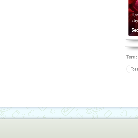
Цве
«Бу
Бе
Теги:
Тов