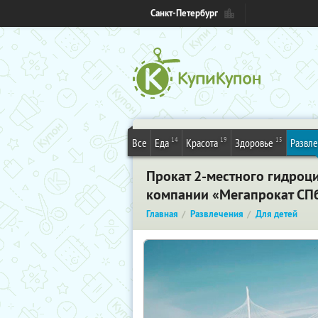
Санкт-Петербург
14
19
15
Все
Еда
Красота
Здоровье
Развл
Прокат 2-местного гидроци
компании «Мегапрокат СП
Главная
Развлечения
Для детей