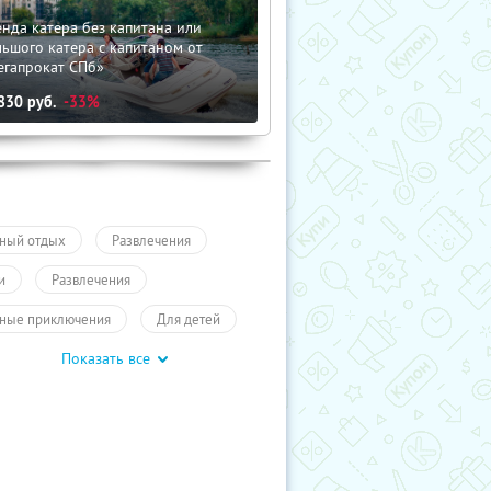
нда катера без капитана или
ьшого катера с капитаном от
егапрокат СПб»
830
руб.
-33%
ный отдых
Развлечения
и
Развлечения
ные приключения
Для детей
Показать все
влечения