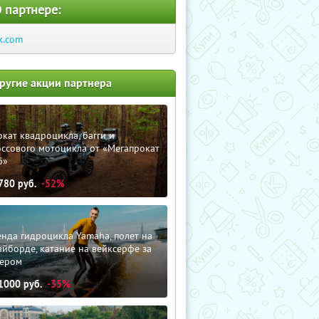
 партнере:
k.com
ругие акции партнера
кат квадроцикла, багги и
ссового мотоцикла от «Мегапрокат
б»
780
руб.
-52%
нда гидроцикла Yamaha, полет на
йборде, катание на вейксерфе за
тером
1000
руб.
-35%