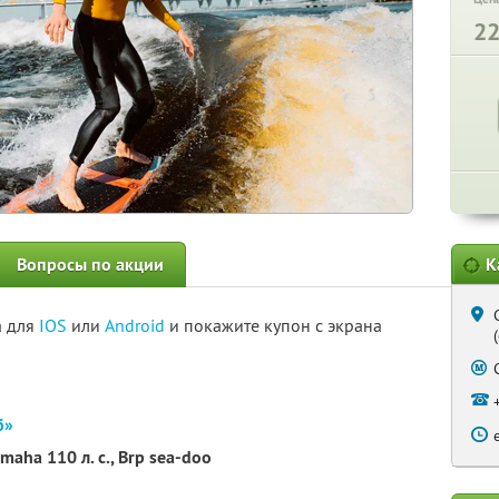
2
Вопросы по акции
К
а для
IOS
или
Android
и покажите купон с экрана
б»
aha 110 л. с., Brp sea-doo