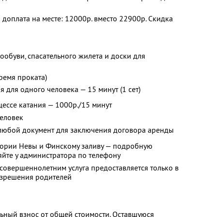
и доплата на месте: 12000р. вместо 22900р. Скидка
ообуви, спасательного жилета и доски для
время проката)
 для одного человека — 15 минут (1 сет)
цессе катания — 1000р./15 минут
человек
любой документ для заключения договора аренды
атории Невы и Финскому заливу — подробную
йте у администратора по телефону
есовершеннолетним услуга предоставляется только в
азрешения родителей
ьный взнос от общей стоимости. Оставшуюся