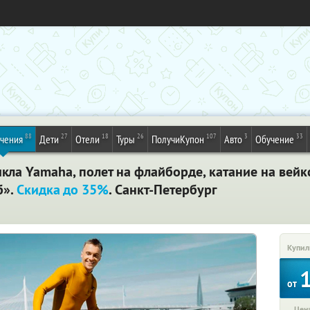
88
27
18
26
107
3
33
ечения
Дети
Отели
Туры
ПолучиКупон
Авто
Обучение
кла Yamaha, полет на флайборде, катание на вейк
б».
Скидка до 35%
. Санкт-Петербург
Купил
от
Цена