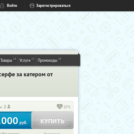
Войти
Зарегистрироваться
28
15
58
Товары
Услуги
Промокоды
серфе за катером от
2
(37)
и:
1000
КУПИТЬ
руб.
 без скидки: