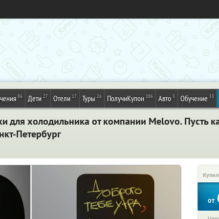
86
27
17
26
106
3
33
ечения
Дети
Отели
Туры
ПолучиКупон
Авто
Обучение
и для холодильника от компании Melovo. Пусть ка
нкт-Петербург
Купил
от
Цена