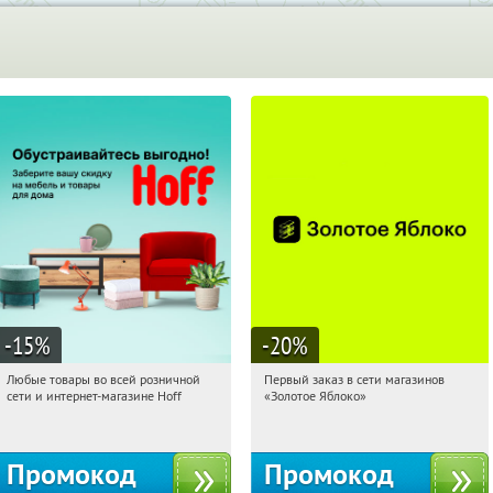
-15
%
-20
%
Любые товары во всей розничной
Первый заказ в сети магазинов
11:38:14
Получили:
83
11:38:14
Получи первым!
сети и интернет-магазине Hoff
«Золотое Яблоко»
Москва, 1-й Волоколамский проезд,
Россия
10с1
Промокод
Промокод