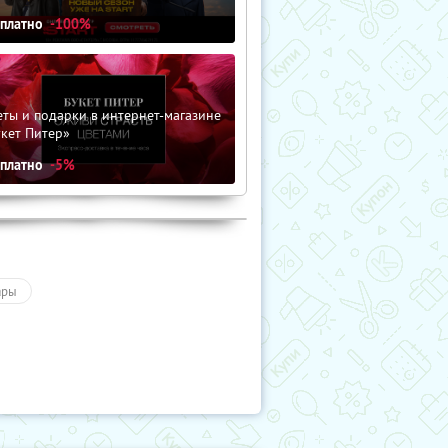
сплатно
-100%
ты и подарки в интернет-магазине
кет Питер»
сплатно
-5%
ары