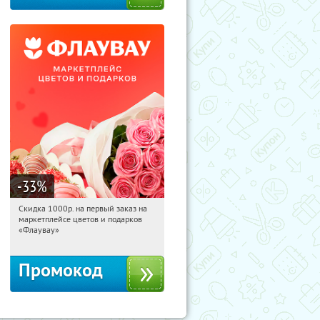
-33
%
Скидка 1000р. на первый заказ на
11:38:14
Получили:
18
маркетплейсе цветов и подарков
Россия
«Флаувау»
Промокод