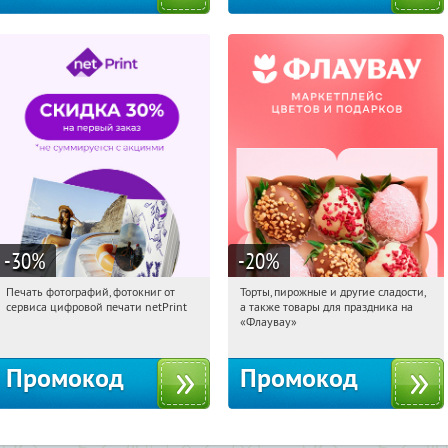
-30
%
-20
%
Печать фотографий, фотокниг от
Торты, пирожные и другие сладости,
11:38:14
Получили:
4
11:38:14
Получили:
6
сервиса цифровой печати netPrint
а также товары для праздника на
Россия
Россия
«Флаувау»
Промокод
Промокод