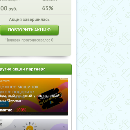
Экономия:
000
63%
руб.
Акция завершилась
ПОВТОРИТЬ АКЦИЮ
Человек проголосовало: 0
ругие акции партнера
сплатный вводный урок от онлайн-
олы Skysmart
сплатно
-100%