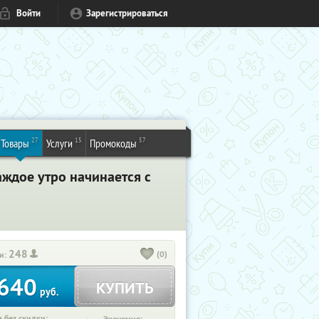
Войти
Зарегистрироваться
27
15
57
Товары
Услуги
Промокоды
ждое утро начинается с
248
(0)
и:
640
КУПИТЬ
руб.
 без скидки: