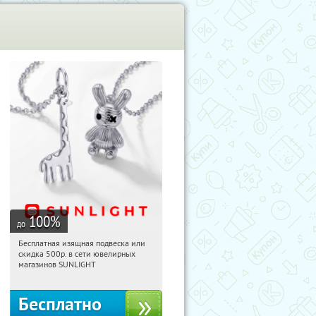
100
%
до
Бесплатная изящная подвеска или
11:38:14
Получили:
73
скидка 500р. в сети ювелирных
Россия
магазинов SUNLIGHT
Бесплатно