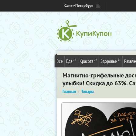
Санкт-Петербург
14
19
15
Все
Еда
Красота
Здоровье
Развл
Магнитно-грифельные доск
улыбки! Скидка до 63%. Са
Главная
Товары