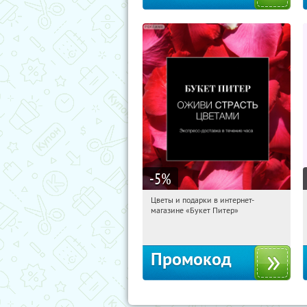
-5
%
Цветы и подарки в интернет-
11:38:14
Получи первым!
магазине «Букет Питер»
Владимирская
Промокод