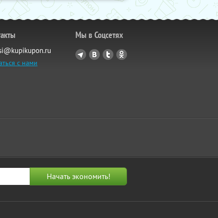
такты
Мы в Соцсетях
si@kupikupon.ru
аться с нами