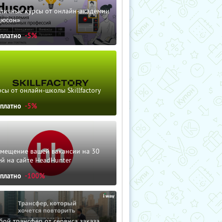
зличные курсы от онлайн-академии
дюсон»
сплатно
-5%
сы от онлайн-школы Skillfactory
сплатно
-5%
змещение вашей вакансии на 30
й на сайте HeadHunter
сплатно
-100%
ой трансфер от сервиса заказа