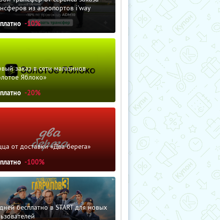
нсферов из аэропортов i'way
сплатно
-10%
вый заказ в сети магазинов
олотое Яблоко»
сплатно
-20%
ца от доставки «Два берега»
сплатно
-100%
дней бесплатно в START для новых
льзователей