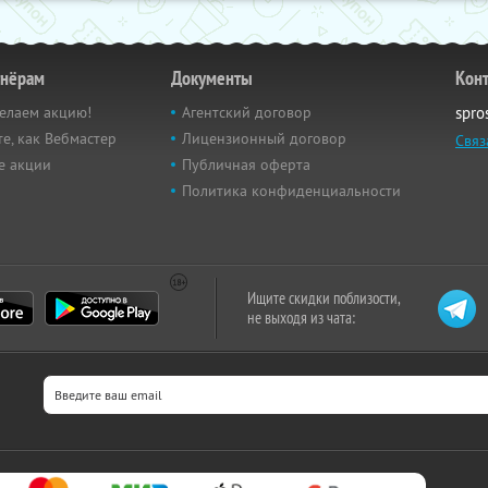
тнёрам
Документы
Кон
елаем акцию!
Агентский договор
spro
е, как Вебмастер
Лицензионный договор
Связ
е акции
Публичная оферта
Политика конфиденциальности
Ищите скидки поблизости,
не выходя из чата: