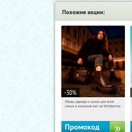
Похожие акции:
-30
%
Обувь, одежда и сумки для всей
11:38:14
Получили:
1
семьи в магазине kari на Wildberries
Россия
Промокод