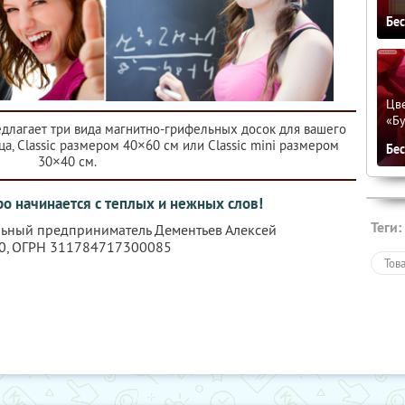
Бе
Цве
«Бу
длагает три вида магнитно-грифельных досок для вашего
а, Classic размером 40×60 см или Classic mini размером
Бе
30×40 см.
ро начинается с теплых и нежных слов!
Теги:
льный предприниматель Дементьев Алексей
0
, ОГРН 311784717300085
Тов