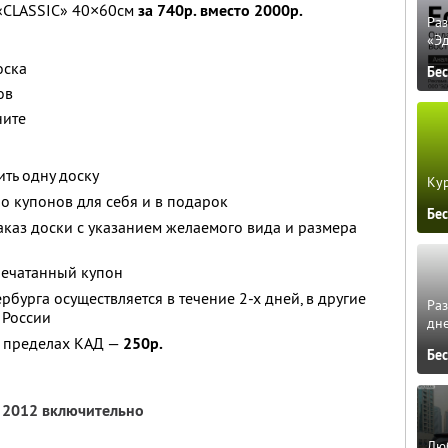
«CLASSIC» 40×60см
за 740р. вместо 2000р.
Ра
«Э
оска
Бе
ов
ните
ть одну доску
Кур
о купонов для себя и в подарок
Бе
каз доски с указанием желаемого вида и размера
печатанный купон
рбурга осуществляется в течение 2-х дней, в другие
Ра
 России
дне
в пределах КАД —
250р.
Бе
я 2012 включительно
Люб