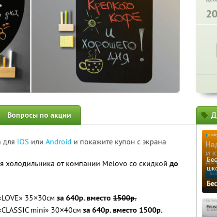
2
Вопросы по акции
Д
а для
IOS
или
Android
и покажите купон с экрана
Бе
я холодильника от компании Melovo со скидкой
до
шк
Бе
 «LOVE» 35×30см
за 640р. вместо
1500р.
«CLASSIC mini» 30×40см
за 640р. вместо 1500р.