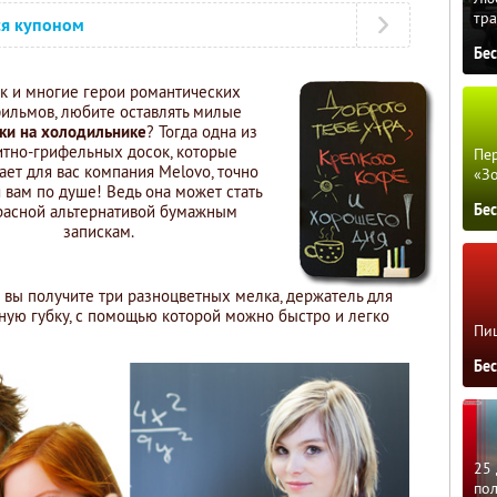
тра
ся купоном
Бе
ак и многие герои романтических
ильмов, любите оставлять милые
ки на холодильнике
? Тогда одна из
итно-грифельных досок, которые
Пер
ает для вас компания Melovo, точно
«З
 вам по душе! Ведь она может стать
Бе
расной альтернативой бумажным
запискам.
 вы получите три разноцветных мелка, держатель для
ьную губку, с помощью которой можно быстро и легко
Пиц
Бе
25 
по