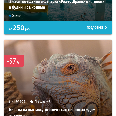
3 часа посещения аквапарка «Родео Драйв» для двоих
в будни и выходные
Озерки
250
ПОДРОБНЕЕ
от
руб.
-37
%
17:03:21
Получили:
31
Билеты на выставку экзотических животных «Дом
драконов»