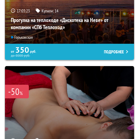
17:03:21
Купили:
14
Прогулка на теплоходе «Дискотека на Неве» от
компании «СПб Теплоход»
Горьковская
350
ПОДРОБНЕЕ
от
руб.
до
8000
руб.
-50
%