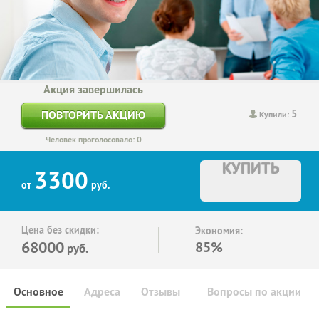
Акция завершилась
5
ПОВТОРИТЬ АКЦИЮ
Купили:
Человек проголосовало: 0
КУПИТЬ
3300
от
руб.
Цена без скидки:
Экономия:
68000
85%
руб.
Основное
Адреса
Отзывы
Вопросы по акции