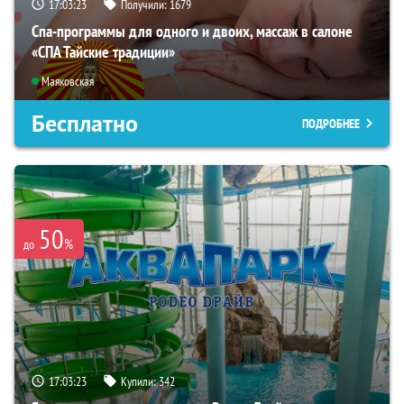
17:03:21
Получили:
1679
Спа-программы для одного и двоих, массаж в салоне
«СПА Тайские традиции»
Маяковская
Бесплатно
ПОДРОБНЕЕ
50
%
до
17:03:21
Купили:
342