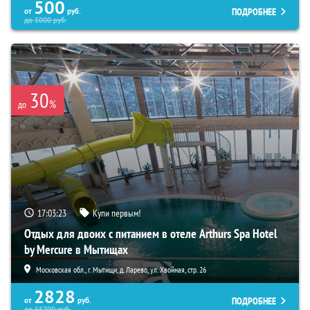
500
ПОДРОБНЕЕ
от
руб.
до
5000
руб.
30
%
до
17:03:21
Купи первым!
Отдых для двоих с питанием в отеле Arthurs Spa Hotel
by Mercure в Мытищах
Московская обл., г. Мытищи, д. Ларево, ул. Хвойная, стр. 26
2828
ПОДРОБНЕЕ
от
руб.
до
65700
руб.