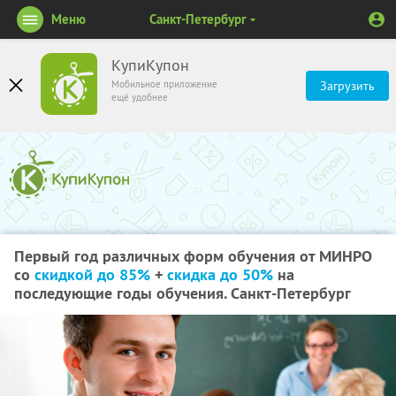
Меню
Санкт-Петербург
КупиКупон
Мобильное приложение
Загрузить
ещё удобнее
Первый год различных форм обучения от МИНРО
со
скидкой до 85%
+
скидка до 50%
на
последующие годы обучения. Санкт-Петербург