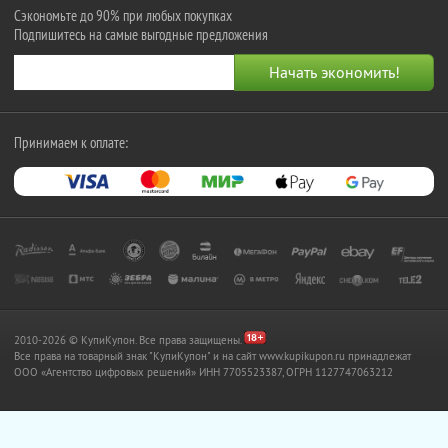
Сэкономьте до 90% при любых покупках
Подпишитесь на самые выгодные предложения
Принимаем к оплате:
2010-2026 © КупиКупон. Все права защищены.
Все права на товарный знак "КупиКупон" и на сайт www.kupikupon.ru принадлежат
OOO «Агентство цифровых решений» ИНН 7705523387, ОГРН 1127747063212