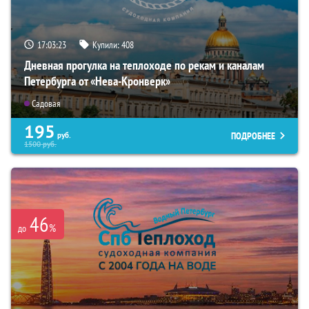
17:03:21
Купили:
408
Дневная прогулка на теплоходе по рекам и каналам
Петербурга от «Нева-Кронверк»
Садовая
195
ПОДРОБНЕЕ
руб.
1500
руб.
46
%
до