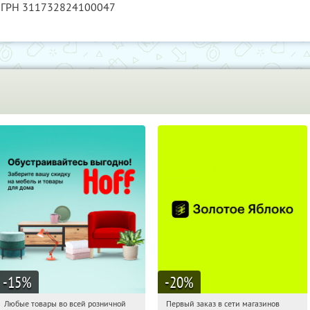
 ОГРН 311732824100047
-15
%
-20
%
Любые товары во всей розничной
Первый заказ в сети магазинов
12:35:03
Получили:
83
12:35:03
Получи первым!