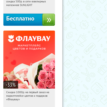
скидка 500р. в сети ювелирных
Россия
магазинов SUNLIGHT
Бесплатно
-33
%
Скидка 1000р. на первый заказ на
12:35:03
Получили:
18
маркетплейсе цветов и подарков
Россия
«Флаувау»