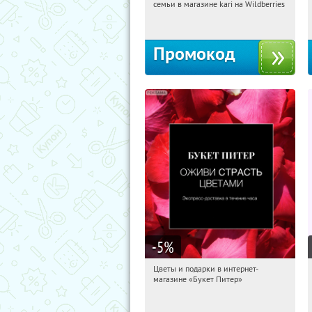
семьи в магазине kari на Wildberries
Россия
Промокод
-5
%
Цветы и подарки в интернет-
12:35:03
Получи первым!
магазине «Букет Питер»
Владимирская