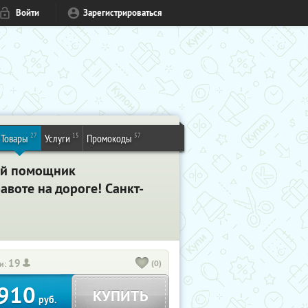
Войти
Зарегистрироваться
27
15
57
Товары
Услуги
Промокоды
й помощник
авоте на дороге! Санкт-
19
(0)
и:
910
КУПИТЬ
руб.