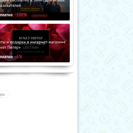
льзователей
сплатно
-100%
ты и подарки в интернет-магазине
кет Питер»
сплатно
-5%
ары