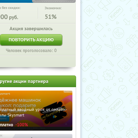
 без скидки:
Экономия:
900
51%
руб.
Акция завершилась
ПОВТОРИТЬ АКЦИЮ
Человек проголосовало: 0
ругие акции партнера
сплатный вводный урок от онлайн-
олы Skysmart
сплатно
-100%