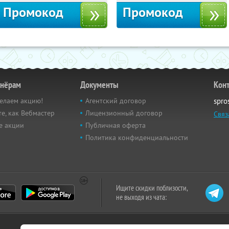
Промокод
Промокод
тнёрам
Документы
Кон
елаем акцию!
Агентский договор
spro
е, как Вебмастер
Лицензионный договор
Связ
е акции
Публичная оферта
Политика конфиденциальности
Ищите скидки поблизости,
не выходя из чата: