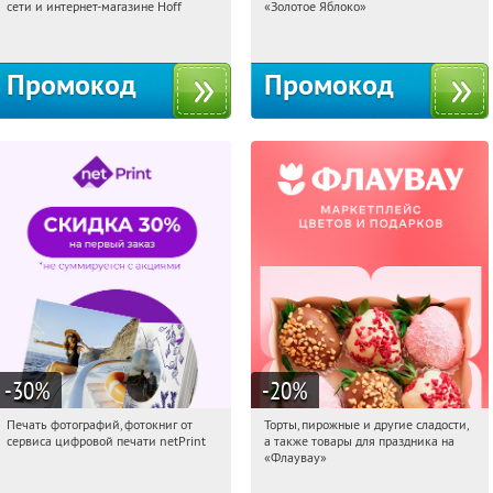
сети и интернет-магазине Hoff
«Золотое Яблоко»
Москва, 1-й Волоколамский проезд,
Россия
10с1
Промокод
Промокод
-30
%
-20
%
Печать фотографий, фотокниг от
Торты, пирожные и другие сладости,
12:35:03
Получили:
4
12:35:03
Получили:
6
сервиса цифровой печати netPrint
а также товары для праздника на
Россия
Россия
«Флаувау»