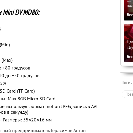
по
 Mini DV MD80:
Бе
й
Цве
(Min)
«Бу
Бе
 (Max)
о +80 градусов
10 до +50 градусов
Теги:
85%
D Card (TF Card)
Тов
ы: Max 8GB Micro SD Card
, используя формат motion JPEG, запись в AVI
ов в секунду)
 г - Размеры: 55×20×16 мм
льный предприниматель Герасимов Антон