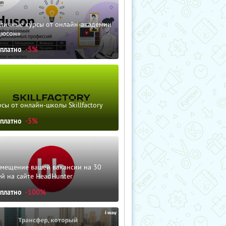
зличные курсы от онлайн-академии
дюсон»
сплатно
-5%
сы от онлайн-школы Skillfactory
сплатно
-5%
змещение вашей вакансии на 30
й на сайте HeadHunter
сплатно
-100%