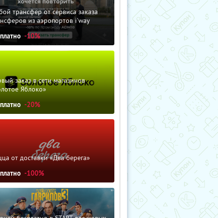
ой трансфер от сервиса заказа
нсферов из аэропортов i'way
сплатно
-10%
вый заказ в сети магазинов
олотое Яблоко»
сплатно
-20%
ца от доставки «Два берега»
сплатно
-100%
дней бесплатно в START для новых