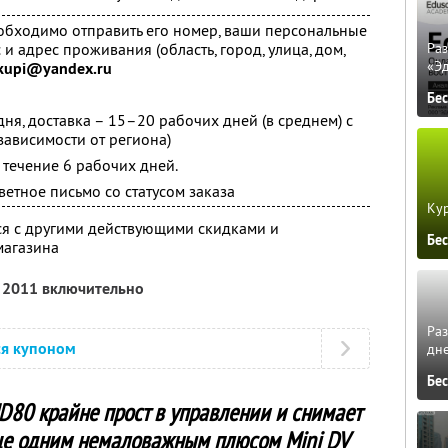
обходимо отправить его номер, ваши персональные
и адрес проживания (область, город, улица, дом,
Ра
«Э
kupi@yandex.ru
Бе
ня, доставка – 15–20 рабочих дней (в среднем) с
зависимости от региона)
 течение 6 рабочих дней.
етное письмо со статусом заказа
Кур
ся с другими действующими скидками и
Бе
магазина
я 2011 включительно
Ра
ся купоном
дне
Бе
D80 крайне прост в управлении и снимает
Еще одним немаловажным плюсом Mini DV