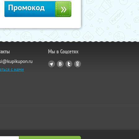
Промокод
такты
Мы в Соцсетях
si@kupikupon.ru
аться с нами