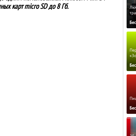
ых карт micro SD до 8 Гб.
Люб
тра
Бе
Пер
«З
Бе
Пиц
Бе
25 