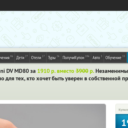
86
27
17
26
106
3
33
ечения
Дети
Отели
Туры
ПолучиКупон
Авто
Обучение
ni DV MD80 за
1910 р. вместо
3900
р.
Незаменимы
 для тех, кто хочет быть уверен в собственной пр
Купил
1