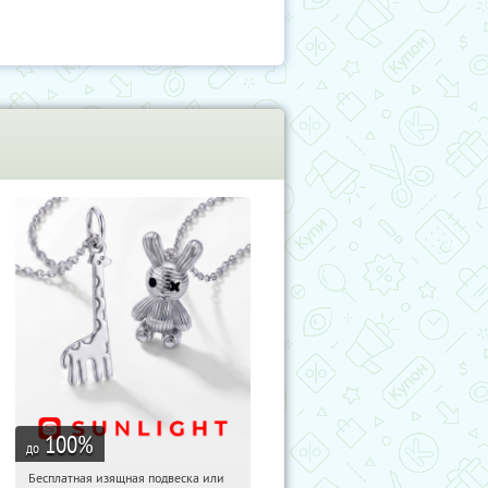
100
%
до
Бесплатная изящная подвеска или
12:35:03
Получили:
73