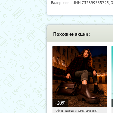
Валерьевич,
ИНН 732899735725
,
Похожие акции:
-30
%
Обувь, одежда и сумки для всей
12:35:03
Получили:
1