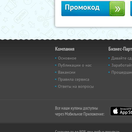
Промокод
Компания
Бизнес-Пар
Основное
Давайте сд
Публикации о нас
Заработайт
Вакансии
Прошедши
Правила сервиса
Ответы на вопросы
Все наши купоны доступны
через Мобильное Приложение:
Сэкономьте до 90% при любых покупках