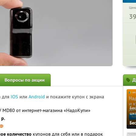
Цена
3
Вопросы по акции
Д
а для
IOS
или
Android
и покажите купон с экрана
Бе
V MD80 от интернет-магазина «НадоКупи»
шк
 р.
Бе
РФ
ое количество
купонов для себя или в подарок