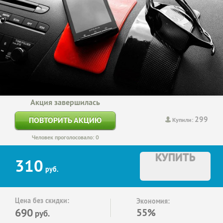
Акция завершилась
299
ПОВТОРИТЬ АКЦИЮ
Купили:
Человек проголосовало: 0
КУПИТЬ
310
руб.
Цена без скидки:
Экономия:
690
55%
руб.