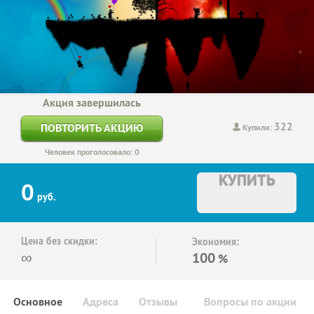
Акция завершилась
322
ПОВТОРИТЬ АКЦИЮ
Купили:
Человек проголосовало: 0
КУПИТЬ
0
руб.
Цена без скидки:
Экономия:
∞
100
%
Основное
Адреса
Отзывы
Вопросы по акции