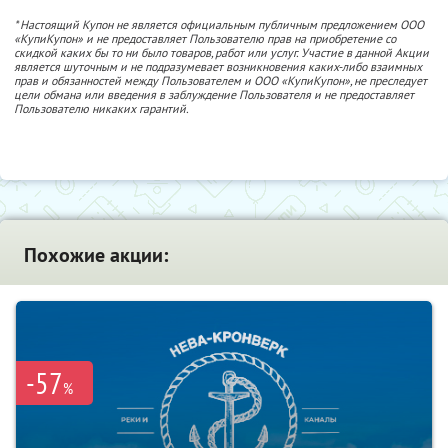
* Настоящий Купон не является официальным публичным предложением ООО
«КупиКупон» и не предоставляет Пользователю прав на приобретение со
скидкой каких бы то ни было товаров, работ или услуг. Участие в данной Акции
является шуточным и не подразумевает возникновения каких-либо взаимных
прав и обязанностей между Пользователем и ООО «КупиКупон», не преследует
цели обмана или введения в заблуждение Пользователя и не предоставляет
Пользователю никаких гарантий.
Похожие акции:
-57
%