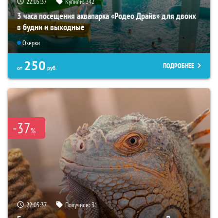
22:05:35
Купили:
342
3 часа посещения аквапарка «Родео Драйв» для двоих
в будни и выходные
Озерки
250
ПОДРОБНЕЕ
от
руб.
-37
%
22:05:35
Получили:
31