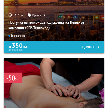
22:05:35
Купили:
14
Прогулка на теплоходе «Дискотека на Неве» от
компании «СПб Теплоход»
Горьковская
350
ПОДРОБНЕЕ
от
руб.
до
8000
руб.
-50
%