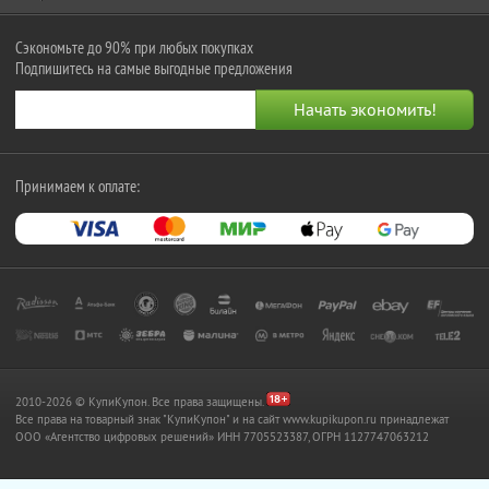
Сэкономьте до 90% при любых покупках
Подпишитесь на самые выгодные предложения
Принимаем к оплате:
2010-2026 © КупиКупон. Все права защищены.
Все права на товарный знак "КупиКупон" и на сайт www.kupikupon.ru принадлежат
OOO «Агентство цифровых решений» ИНН 7705523387, ОГРН 1127747063212