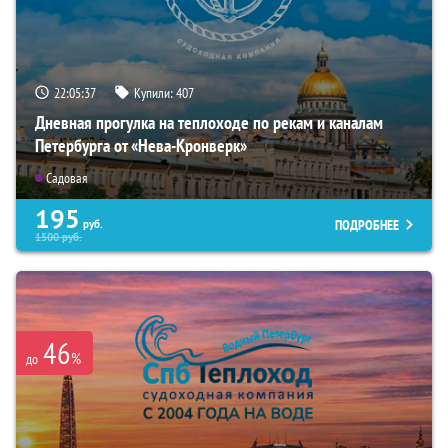
22:05:35
Купили:
407
Дневная прогулка на теплоходе по рекам и каналам
Петербурга от «Нева-Кронверк»
Садовая
195
ПОДРОБНЕЕ
руб.
1500
руб.
46
%
до