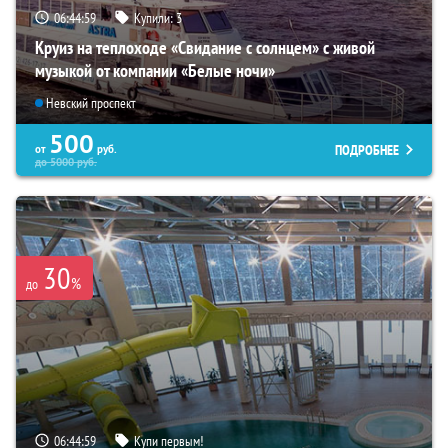
06:44:57
Купили:
3
Круиз на теплоходе «Свидание с солнцем» с живой
музыкой от компании «Белые ночи»
Невский проспект
500
ПОДРОБНЕЕ
от
руб.
до
5000
руб.
30
%
до
06:44:57
Купи первым!