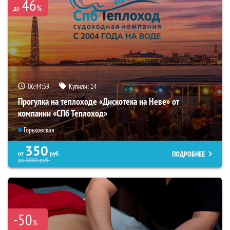
46
%
до
06:44:57
Купили:
14
Прогулка на теплоходе «Дискотека на Неве» от
компании «СПб Теплоход»
Горьковская
350
ПОДРОБНЕЕ
от
руб.
до
8000
руб.
-50
%