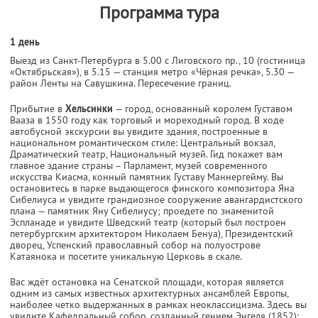
Программа тура
1 день
Выезд из Санкт-Петербурга в 5.00 с Лиговского пр., 10 (гостиница
«Октябрьская»), в 5.15 — станция метро «Чёрная речка», 5.30 —
район Ленты на Савушкина. Пересечение границ.
Прибытие в
Хельсинки
— город, основанный королем Густавом
Вааза в 1550 году как торговый и мореходный город. В ходе
автобусной экскурсии вы увидите здания, построенные в
национальном романтическом стиле: Центральный вокзал,
Драматический театр, Национальный музей. Гид покажет вам
главное здание страны – Парламент, музей современного
искусства Киасма, конный памятник Густаву Маннергейму. Вы
остановитесь в парке выдающегося финского композитора Яна
Сибелиуса и увидите грандиозное сооружение авангардистского
плана — памятник Яну Сибелиусу; проедете по знаменитой
Эспланаде и увидите Шведский театр (который был построен
петербургским архитектором Николаем Бенуа), Президентский
дворец, Успенский православный собор на полуострове
Катаянока и посетите уникальную Церковь в скале.
Вас ждёт остановка на Сенатской площади, которая является
одним из самых известных архитектурных ансамблей Европы,
наиболее четко выдержанных в рамках неоклассицизма. Здесь вы
увидите Кафедральный собор, созданный гением Энгеля (1852);