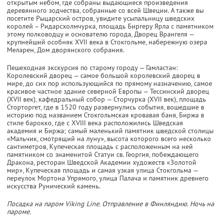
открытым небом, где собраны выдающиеся произведения
деревянного зодчества, собранные со всей Швеции. А также вы
посетите Рыцарский остров, увидите усыпальницу шведских
королей – Ридарсхолмчурка, площадь Биргеру Ярла с памятником
этому полководцу и основателю города, Дворец Врангеля —
крупнейший особняк XVII века в Стокгольме, набережную озера
Меларен, Дом дворянского собрания.
Пешеходная экскурсия по старому городу — Гамластан:
Королевский дворец — самое большой королевский дворец в
мире, до сих пор использующийся по прямому назначению, самое
красивое частное здание северной Европы — Тессинский дворец
(XVII век), кафедральный собор — Сторчурка (XVII век), площадь
Сторторгет, где в 1520 году развернулись события, вошедшие в
историю под названием Стокгольмская кровавая баня, Биржа в
стиле барокко, где с XVIII века расположились Шведская
академия и Биржа; самый маленький памятник шведской столицы
«Мальчик, смотрящий на луну», высота которого всего несколько
сантиметров, Купеческая площадь с расположенным на ней
памятником со знаменитой Статуи св. Георгия, побеждающего
Дракона, ресторан Шведской Академии художеств «Золотой
мир», Купеческая площадь и самая узкая улица Стокгольма —
переулок Мортона Упрямого, улица Палача и памятник древнего
искусства Рунический камень.
Посадка на паром Viking Line. Отправление в Финляндию. Ночь на
пароме.