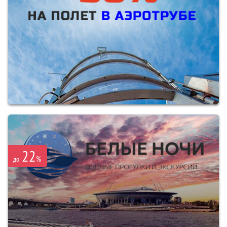
22
%
до