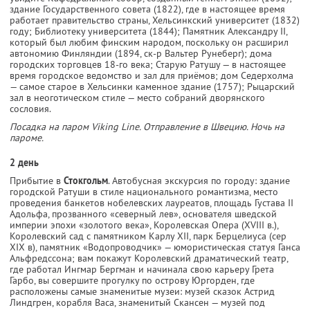
здание Государственного совета (1822), где в настоящее время
работает правительство страны, Хельсинкский университет (1832)
году; Библиотеку университета (1844); Памятник Александру II,
который был любим финским народом, поскольку он расширил
автономию Финляндии (1894, ск-р Вальтер Рунеберг); дома
городских торговцев 18-го века; Старую Ратушу — в настоящее
время городское ведомство и зал для приёмов; дом Седерхолма
— самое старое в Хельсинки каменное здание (1757); Рыцарский
зал в неоготическом стиле — место собраний дворянского
сословия.
Посадка на паром Viking Line. Отправление в Швецию. Ночь на
пароме.
2 день
Прибытие в
Стокгольм
. Автобусная экскурсия по городу: здание
городской Ратуши в стиле национального романтизма, место
проведения банкетов нобелевских лауреатов, площадь Густава II
Адольфа, прозванного «северный лев», основателя шведской
империи эпохи «золотого века», Королевская Опера (XVIII в.),
Королевский сад с памятником Карлу XII, парк Берцелиуса (сер
XIX в), памятник «Водопроводчик» — юмористическая статуя Ганса
Альфредссона; вам покажут Королевский драматический театр,
где работал Ингмар Бергман и начинала свою карьеру Грета
Гарбо, вы совершите прогулку по острову Юргорден, где
расположены самые знаменитые музеи: музей сказок Астрид
Линдгрен, корабля Васа, знаменитый Скансен — музей под