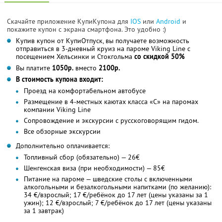
Скачайте приложение КупиКупона для
IOS
или
Android
и
покажите купон с экрана смартфона. Это удобно :)
Купив купон от КупиОтпуск, вы получаете возможность
отправиться в 3-дневный круиз на пароме Viking Line с
посещением Хельсинки и Стокгольма
со скидкой 50%
Вы платите
1050р.
вместо
2100р.
В стоимость купона входит:
Проезд на комфортабельном автобусе
Размещение в 4-местных каютах класса «С» на паромах
компании Viking Line
Сопровождение и экскурсии с русскоговорящим гидом.
Все обзорные экскурсии
Дополнительно оплачивается:
Топливный сбор (обязательно) — 26€
Шенгенская виза (при необходимости) — 85€
Питание на пароме — шведские столы с включенными
алкогольными и безалкогольными напитками (по желанию):
34 €/взрослый; 17 €/ребёнок до 17 лет (цены указаны за 1
ужин); 12 €/взрослый; 7 €/ребёнок до 17 лет (цены указаны
за 1 завтрак)