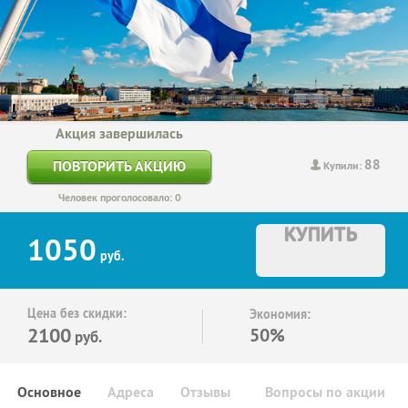
Акция завершилась
88
ПОВТОРИТЬ АКЦИЮ
Купили:
Человек проголосовало: 0
КУПИТЬ
1050
руб.
Цена без скидки:
Экономия:
2100
50%
руб.
Основное
Адреса
Отзывы
Вопросы по акции