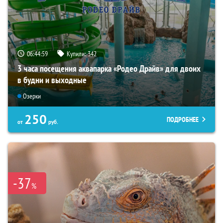
06:44:57
Купили:
342
3 часа посещения аквапарка «Родео Драйв» для двоих
в будни и выходные
Озерки
250
ПОДРОБНЕЕ
от
руб.
-37
%