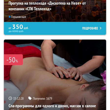
Прогулка на теплоходе «Дискотека на Неве» от
компании «СПб Теплоход»
Горьковская
350
ПОДРОБНЕЕ
от
руб.
до
8000
руб.
-50
%
15:12:26
Получили:
1679
Спа-программы для одного и двоих, массаж в салоне