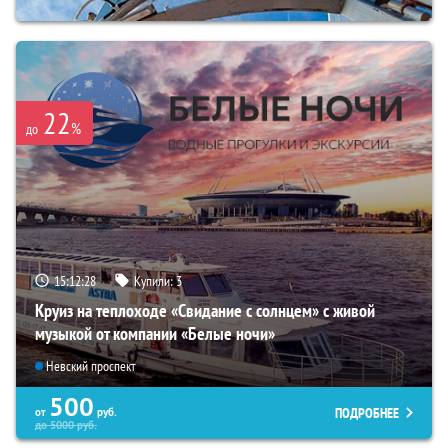
22
%
до
15:12:26
Купили:
3
Круиз на теплоходе «Свидание с солнцем» с живой
музыкой от компании «Белые ночи»
Невский проспект
500
ПОДРОБНЕЕ
от
руб.
до
5000
руб.