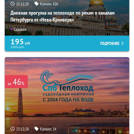
15:12:26
Купили:
426
Дневная прогулка на теплоходе по рекам и каналам
Петербурга от «Нева-Кронверк»
Садовая
195
ПОДРОБНЕЕ
руб.
1500
руб.
46
%
до
15:12:26
Купили:
14