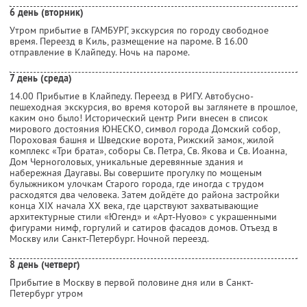
6 день (вторник)
Утром прибытие в ГАМБУРГ, экскурсия по городу свободное
время. Переезд в Киль, размещение на пароме. В 16.00
отправление в Клайпеду. Ночь на пароме.
7 день (среда)
14.00 Прибытие в Клайпеду. Переезд в РИГУ. Автобусно-
пешеходная экскурсия, во время которой вы заглянете в прошлое,
каким оно было! Исторический центр Риги внесен в список
мирового достояния ЮНЕСКО, символ города Домский собор,
Пороховая башня и Шведские ворота, Рижский замок, жилой
комплекс «Три брата», соборы Св. Петра, Св. Якова и Св. Иоанна,
Дом Черноголовых, уникальные деревянные здания и
набережная Даугавы. Вы совершите прогулку по мощеным
булыжником улочкам Старого города, где иногда с трудом
расходятся два человека. Затем дойдёте до района застройки
конца XIX начала XX века, где царствуют захватывающие
архитектурные стили «Югенд» и «Арт-Нуово» с украшенными
фигурами нимф, горгулий и сатиров фасадов домов. Отъезд в
Москву или Санкт-Петербург. Ночной переезд.
8 день (четверг)
Прибытие в Москву в первой половине дня или в Санкт-
Петербург утром