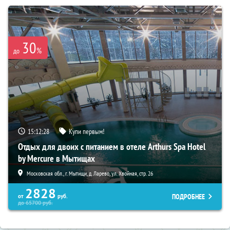
30
%
до
15:12:26
Купи первым!
Отдых для двоих с питанием в отеле Arthurs Spa Hotel
by Mercure в Мытищах
Московская обл., г. Мытищи, д. Ларево, ул. Хвойная, стр. 26
2828
ПОДРОБНЕЕ
от
руб.
до
65700
руб.