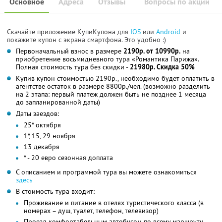
Основное
Адреса
Отзывы
Вопросы по акции
Скачайте приложение КупиКупона для
IOS
или
Android
и
покажите купон с экрана смартфона. Это удобно :)
Первоначальный взнос в размере
2190р. от 10990р.
на
приобретение восьмидневного тура «Романтика Парижа».
Полная стоимость тура без скидки -
21980р. Скидка 50%
Купив купон стоимостью 2190р., необходимо будет оплатить в
агентстве остаток в размере 8800р./чел. (возможно разделить
на 2 этапа: первый платеж должен быть не позднее 1 месяца
до запланированной даты)
Даты заездов:
25* октября
1*, 15, 29 ноября
13 декабря
* - 20 евро сезонная доплата
С описанием и программой тура вы можете ознакомиться
здесь
В стоимость тура входит:
Проживание и питание в отелях туристического класса (в
номерах – душ, туалет, телефон, телевизор)
Проезд комфортабельным автобусом по всему маршруту