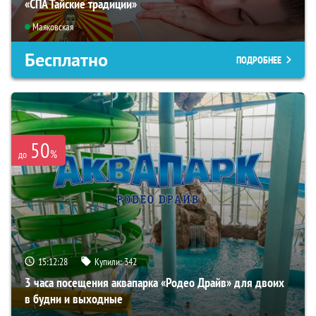
«СПА Тайские традиции»
Маяковская
Бесплатно
ПОДРОБНЕЕ
50
%
до
15:12:26
Купили:
342
3 часа посещения аквапарка «Родео Драйв» для двоих
в будни и выходные