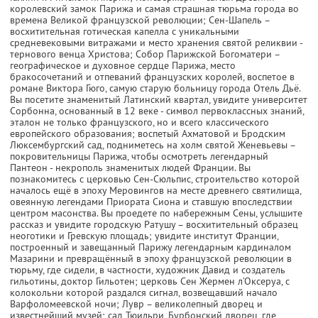
королевский замок Парижа и самая страшная тюрьма города во
времена Великой французской революции; Сен-Шапель –
восхитительная готическая капелла с уникальными
средневековыми витражами и место хранения святой реликвии -
тернового венца Христова; Собор Парижской Богоматери –
географическое и духовное сердце Парижа, место
бракосочетаний и отпеваний французских королей, воспетое в
романе Виктора Гюго, самую старую больницу города Отель Дьё.
Вы посетите знаменитый Латинский квартал, увидите университет
Сорбонна, основанный в 12 веке - символ первоклассных знаний,
эталон не только французского, но и всего классического
европейского образования; воспетый Ахматовой и Бродским
Люксембургский сад, подниметесь на холм святой Женевьевы –
покровительницы Парижа, чтобы осмотреть легендарный
Пантеон - некрополь знаменитых людей Франции. Вы
познакомитесь с церковью Сен-Сюльпис, строительство которой
началось ещё в эпоху Меровингов на месте древнего святилища,
овеянную легендами Приората Сиона и ставшую впоследствии
центром масонства. Вы проедете по набережным Сены, услышите
рассказ и увидите городскую Ратушу – восхитительный образец
неоготики и Гревскую площадь; увидите институт Франции,
построенный и завещанный Парижу легендарным кардиналом
Мазарини и превращённый в эпоху французской революции в
тюрьму, где сидели, в частности, художник Давид и создатель
гильотины, доктор Гильотен; церковь Сен Жермен л’Оксеруа, с
колокольни которой раздался сигнал, возвещавший начало
Варфоломеевской ночи; Лувр – великолепный дворец и
известнейший музей; сад Тюильри, Бурбонский дворец, где