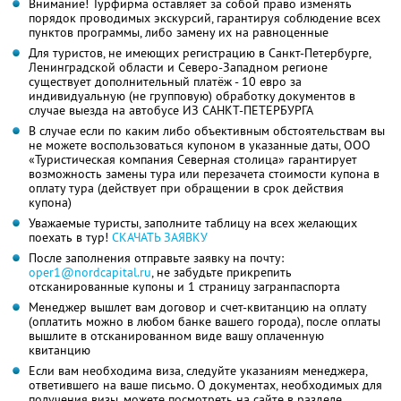
Внимание! Турфирма оставляет за собой право изменять
порядок проводимых экскурсий, гарантируя соблюдение всех
пунктов программы, либо замену их на равноценные
Для туристов, не имеющих регистрацию в Санкт-Петербурге,
Ленинградской области и Северо-Западном регионе
существует дополнительный платёж - 10 евро за
индивидуальную (не групповую) обработку документов в
случае выезда на автобусе ИЗ САНКТ-ПЕТЕРБУРГА
В случае если по каким либо объективным обстоятельствам вы
не можете воспользоваться купоном в указанные даты, ООО
«Туристическая компания Северная столица» гарантирует
возможность замены тура или перезачета стоимости купона в
оплату тура (действует при обращении в срок действия
купона)
Уважаемые туристы, заполните таблицу на всех желающих
поехать в тур!
СКАЧАТЬ ЗАЯВКУ
После заполнения отправьте заявку на почту:
oper1@nordcapital.ru
, не забудьте прикрепить
отсканированные купоны и 1 страницу загранпаспорта
Менеджер вышлет вам договор и счет-квитанцию на оплату
(оплатить можно в любом банке вашего города), после оплаты
вышлите в отсканированном виде вашу оплаченную
квитанцию
Если вам необходима виза, следуйте указаниям менеджера,
ответившего на ваше письмо. О документах, необходимых для
получения визы, можете посмотреть на сайте в разделе