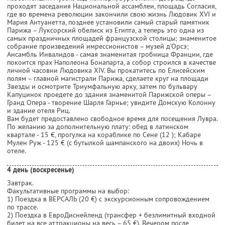
проходят заседания Национальной ассамблеи, площадь Согласия,
где во времена революции закончили свою жизнь Людовик XVI и
Мария Антуанетта, позднее установили самый старый памятник
Парижа – Луксорский обелиск из Египта, а теперь это одна из
самых праздничных площадей французской столицы; знаменитое
собрание произведений имрессионистов – музей д’Орсэ;
Ансамбль Инвалидов - самая знаменитая гробница Франции, где
покоится прах Наполеона Бонапарта, а собор строился в качестве
личной часовни Людовика XIV. Вы прокатитесь по Елисейским
полям – главной магистрали Парижа, сделаете круг на площади
Звезды и осмотрите Триумфальную арку, затем по бульвару
Капуцинок проедете до здания знаменитой Парижской оперы –
Гранд Опера - творение Шарля Гарнье; увидите Домскую Колонну
и здание отеля Риц.
Вам будет предоставлено свободное время для посещения Лувра.
По желанию за дополнительную плату: обед в латинском
квартале - 15 €, прогулка на кораблике по Сене (12 ); Кабаре
Мулен Руж - 125 € (с бутылкой шампанского на двоих) Ночь в
отеле.
4 день (воскресенье)
Завтрак.
Факультативные программы на выбор:
1) Поездка в ВЕРСАЛЬ (20 €) с экскурсионным сопровождением
по трассе.
2) Поездка в ЕвроДиснейленд (трансфер + безлимитный входной
билет на все аттракционы на весь – 65 €). Вечером после