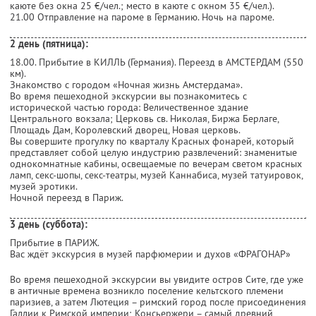
каюте без окна 25 €/чел.; место в каюте с окном 35 €/чел.).
21.00 Отправление на пароме в Германию. Ночь на пароме.
2 день (пятница):
18.00. Прибытие в КИЛЛЬ (Германия). Переезд в АМСТЕРДАМ (550
км).
Знакомство с городом «Ночная жизнь Амстердама».
Во время пешеходной экскурсии вы познакомитесь с
исторической частью города: Величественное здание
Центрального вокзала; Церковь св. Николая, Биржа Берлаге,
Площадь Дам, Королевский дворец, Новая церковь.
Вы совершите прогулку по кварталу Красных фонарей, который
представляет собой целую индустрию развлечений: знаменитые
однокомнатные кабины, освещаемые по вечерам светом красных
ламп, секс-шопы, секс-театры, музей Каннабиса, музей татуировок,
музей эротики.
Ночной переезд в Париж.
3 день (суббота):
Прибытие в ПАРИЖ.
Вас ждёт экскурсия в музей парфюмерии и духов «ФРАГОНАР»
Во время пешеходной экскурсии вы увидите остров Сите, где уже
в античные времена возникло поселение кельтского племени
паризиев, а затем Лютеция – римский город после присоединения
Галлии к Римской империи; Консьержери – самый древний