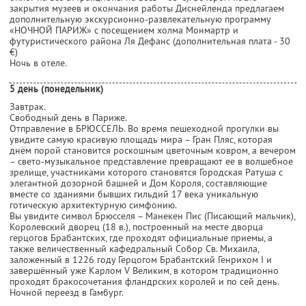
закрытия музеев и окончания работы Диснейленда предлагаем
дополнительную экскурсионно-развлекательную программу
«НОЧНОЙ ПАРИЖ» с посещением холма Монмартр и
футуристического района Ля Дефанс (дополнительная плата - 30
€)
Ночь в отеле.
5 день (понедельник)
Завтрак.
Свободный день в Париже.
Отправление в БРЮССЕЛЬ. Во время пешеходной прогулки вы
увидите самую красивую площадь мира – Гран Пляс, которая
днём порой становится роскошным цветочным ковром, а вечером
– свето-музыкальное представление превращают ее в волшебное
зрелище, участниками которого становятся Городская Ратуша с
элегантной дозорной башней и Дом Короля, составляющие
вместе со зданиями бывших гильдий 17 века уникальную
готическую архитектурную симфонию.
Вы увидите символ Брюсселя – Манекен Пис (Писающий мальчик),
Королевский дворец (18 в.), построенный на месте дворца
герцогов Брабантских, где проходят официальные приемы, а
также величественный кафедральный Собор Св. Михаила,
заложенный в 1226 году Герцогом Брабантский Генрихом I и
завершённый уже Карлом V Великим, в котором традиционно
проходят бракосочетания фландрских королей и по сей день.
Ночной переезд в Гамбург.