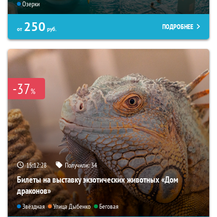
Озерки
250
ПОДРОБНЕЕ
от
руб.
-37
%
15:12:26
Получили:
34
Билеты на выставку экзотических животных «Дом
драконов»
Звёздная
Улица Дыбенко
Беговая