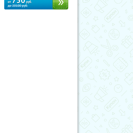
750
от
руб.
до
20100
руб.