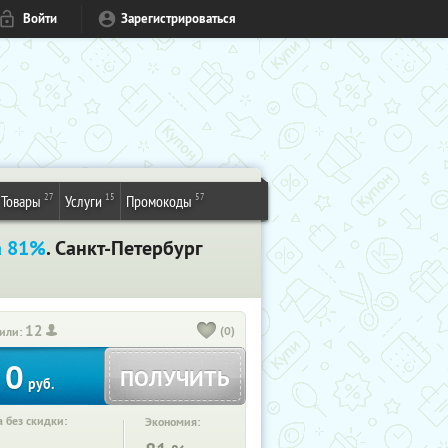
Войти
Зарегистрироваться
27
15
57
Товары
Услуги
Промокоды
а 81%
. Санкт-Петербург
12
(0)
или:
0
ПОЛУЧИТЬ
руб.
 без скидки:
Экономия: