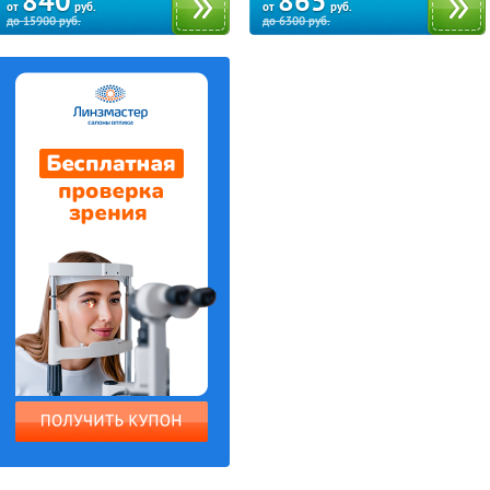
840
865
от
руб.
от
руб.
до
15900
руб.
до
6300
руб.