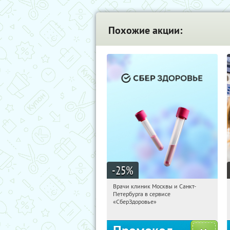
Похожие акции:
-25
%
Врачи клиник Москвы и Санкт-
00:57:53
Получили:
7
Петербурга в сервисе
г. Москва
«СберЗдоровье»