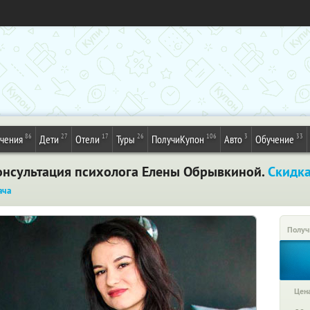
86
27
17
26
106
3
33
ечения
Дети
Отели
Туры
ПолучиКупон
Авто
Обучение
онсультация психолога Елены Обрывкиной.
Скидк
ача
Получ
Цена