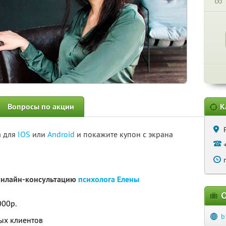
∞
Вопросы по акции
К
а для
IOS
или
Android
и покажите купон с экрана
онлайн-консультацию
психолога Елены
О
000р.
b
вых клиентов