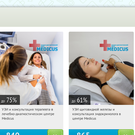
75
%
61
%
до
до
УЗИ и консультация терапевта в
УЗИ щитовидной железы и
00:57:53
Купили:
15
00:57:53
Купили:
6
лечебно-диагностическом центре
консультация эндокринолога в
Чкаловская
Чкаловская
Medicus
центре Medicus