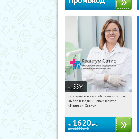
Промокод
55
%
до
Гинекологическое обследование на
00:57:53
Купили:
30
выбор в медицинском центре
Звёздная
Дунайская
«Квантум Сатис»
1620
от
руб.
до
11250
руб.