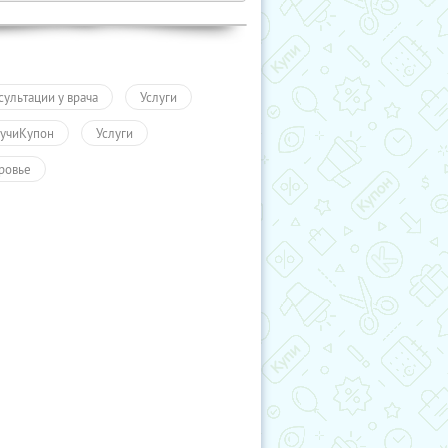
сультации у врача
Услуги
учиКупон
Услуги
ровье