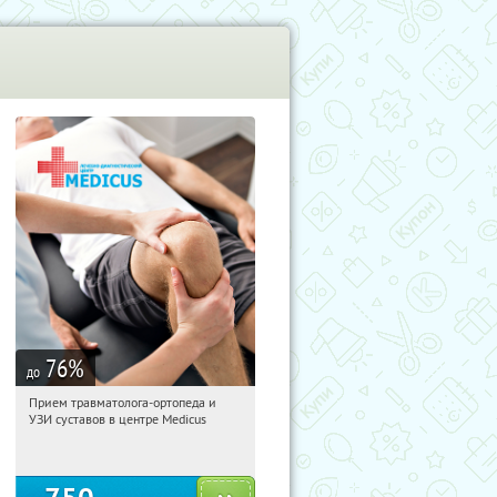
76
%
до
Прием травматолога-ортопеда и
00:57:53
Купили:
3
УЗИ суставов в центре Medicus
Чкаловская