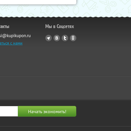
такты
Мы в Соцсетях
si@kupikupon.ru
аться с нами