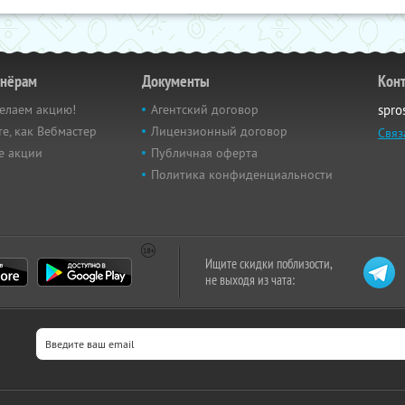
тнёрам
Документы
Кон
елаем акцию!
Агентский договор
spro
е, как Вебмастер
Лицензионный договор
Связ
е акции
Публичная оферта
Политика конфиденциальности
Ищите скидки поблизости,
не выходя из чата: