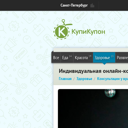
Санкт-Петербург
14
19
15
Все
Еда
Красота
Здоровье
Развл
Индивидуальная онлайн-к
Главная
Здоровье
Консультации у вр