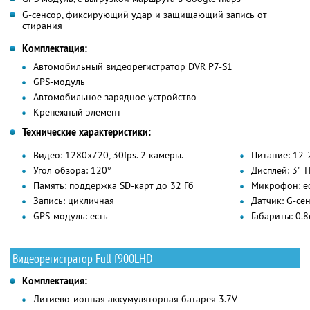
G-сенсор, фиксирующий удар и защищающий запись от
стирания
Комплектация:
Автомобильный видеорегистратор DVR P7-S1
GPS-модуль
Автомобильное зарядное устройство
Крепежный элемент
Технические характеристики:
Видео: 1280х720, 30fps. 2 камеры.
Питание: 12-
Угол обзора: 120°
Дисплей: 3" 
Память: поддержка SD-карт до 32 Гб
Микрофон: е
Запись: цикличная
Датчик: G-сен
GPS-модуль: есть
Габариты: 0.
Видеорегистратор Full f900LHD
Комплектация:
Литиево-ионная аккумуляторная батарея 3.7V