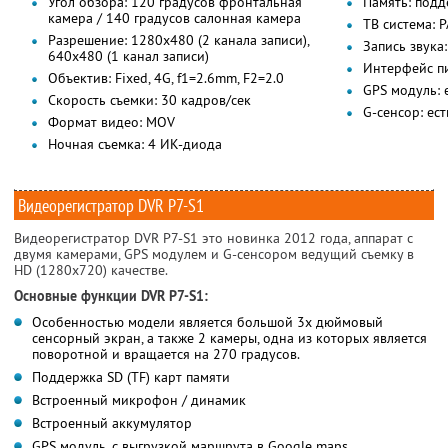
Угол обзора: 120 градусов фронтальная
Память: подд
камера / 140 градусов салонная камера
ТВ система: 
Разрешение: 1280х480 (2 канала записи),
Запись звука
640х480 (1 канал записи)
Интерфейс п
Объектив: Fixed, 4G, f1=2.6mm, F2=2.0
GPS модуль: 
Скорость съемки: 30 кадров/сек
G-сенсор: ест
Формат видео: MOV
Ночная съемка: 4 ИК-диода
Видеорегистратор DVR P7-S1
Видеорегистратор DVR P7-S1 это новинка 2012 года, аппарат с
двумя камерами, GPS модулем и G-сенсором ведущий съемку в
HD (1280х720) качестве.
Основные функции DVR P7-S1:
Особенностью модели является большой 3х дюймовый
сенсорный экран, а также 2 камеры, одна из которых является
поворотной и вращается на 270 градусов.
Поддержка SD (TF) карт памяти
Встроенный микрофон / динамик
Встроенный аккумулятор
GPS модуль, с выгрузкой маршрута в Google maps