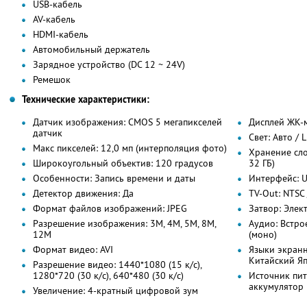
USB-кабель
AV-кабель
HDMI-кабель
Автомобильный держатель
Зарядное устройство (DC 12 ~ 24V)
Ремешок
Технические характеристики:
Датчик изображения: CMOS 5 мегапикселей
Дисплей ЖК-м
датчик
Свет: Авто / 
Макс пикселей: 12,0 мп (интерполяция фото)
Хранение сло
Широкоугольный объектив: 120 градусов
32 ГБ)
Особенности: Запись времени и даты
Интерфейс: U
Детектор движения: Да
TV-Out: NTSC 
Формат файлов изображений: JPEG
Затвор: Элек
Разрешение изображения: 3M, 4M, 5M, 8M,
Аудио: Встр
12M
(моно)
Формат видео: AVI
Языки экранн
Китайский Яп
Разрешение видео: 1440*1080 (15 к/с),
1280*720 (30 к/с), 640*480 (30 к/с)
Источник пи
аккумулятор 
Увеличение: 4-кратный цифровой зум