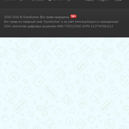
2010-2026 © КупиКупон. Все права защищены.
Все права на товарный знак "КупиКупон" и на сайт www.kupikupon.ru принадлежат
OOO «Агентство цифровых решений» ИНН 7705523387, ОГРН 1127747063212