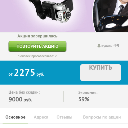
Акция завершилась
99
ПОВТОРИТЬ АКЦИЮ
Купили:
Человек проголосовало: 2
КУПИТЬ
2275
от
руб.
Цена без скидки:
Экономия:
9000
59%
руб.
Основное
Адреса
Отзывы
Вопросы по акции