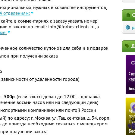
нкциональных, нужных в хозяйстве инструментов,
4 отделениям:
О
айте, в комментариях к заказу указать номер
 о заказе по email: info@forbestclients.ru, в
p
ые:
Д
ченное количество купонов для себя и в подарок
упон при получении заказа
й
Ски
 зависимости от удаленности города)
ка
Бе
 –
500р
. (если заказ сделан до 12.00 – доставка
 течение восьми часов или на следующий день)
анспортными компаниями или почтой России
Бро
пол
 по адресу: г. Москва, ул. Ташкентская, д. 34, корп.
Пу
1 день до приезда необходимо связаться с менеджером
 при получении заказа
Бе