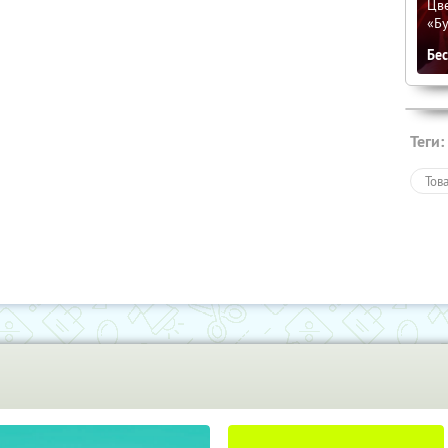
Цве
«Бу
Бе
Теги:
Тов