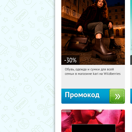
-30
%
Обувь, одежда и сумки для всей
02:06:40
Получили:
31
семьи в магазине kari на Wildberries
Россия
Промокод