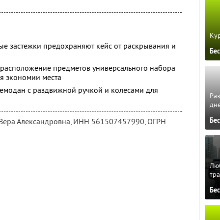
Кур
ые застежки предохраняют кейс от раскрывания и
Бе
 расположение предметов универсального набора
ля экономии места
емодан с раздвижной ручкой и колесами для
Ра
дне
Бе
 Вера Александровна,
ИНН 561507457990
, ОГРН
Люб
тра
Бе