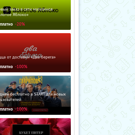
вый заказ в сети магазинов
олотое Яблоко»
сплатно
-20%
ца от доставки «Два берега»
сплатно
-100%
дней бесплатно в START для новых
льзователей
сплатно
-100%