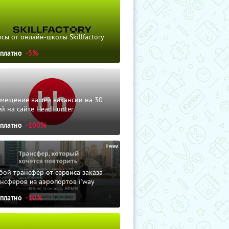
сы от онлайн-школы Skillfactory
сплатно
-5%
змещение вашей вакансии на 30
й на сайте HeadHunter
сплатно
-100%
ой трансфер от сервиса заказа
нсферов из аэропортов i'way
сплатно
-10%