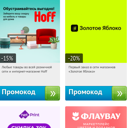
-15
%
-20
%
Любые товары во всей розничной
Первый заказ в сети магазинов
02:06:40
Получили:
83
02:06:40
Получи первым!
сети и интернет-магазине Hoff
«Золотое Яблоко»
Москва, 1-й Волоколамский проезд,
Россия
10с1
Промокод
Промокод