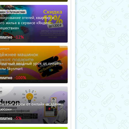
нирование отелей, квартир и
го жилья в сервисе «Яндекс
тешествия»
сплатно
-12%
сплатный вводный урок от онлайн-
олы Skysmart
сплатно
-100%
зличные курсы от онлайн-академии
дюсон»
сплатно
-5%