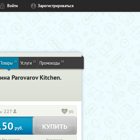
Войти
Зарегистрироваться
28
15
58
Товары
Услуги
Промокоды
ина Parovarov Kitchen.
227
(0)
и:
150
КУПИТЬ
руб.
 без скидки: