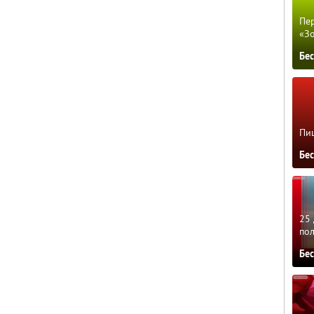
Пер
«З
Бе
Пиц
Бе
25 
по
Бе