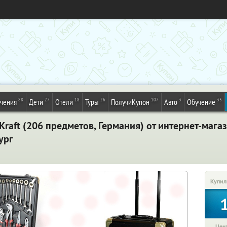
88
27
18
26
107
3
33
ечения
Дети
Отели
Туры
ПолучиКупон
Авто
Обучение
raft (206 предметов, Германия) от интернет-магаз
ург
Купил
Цена