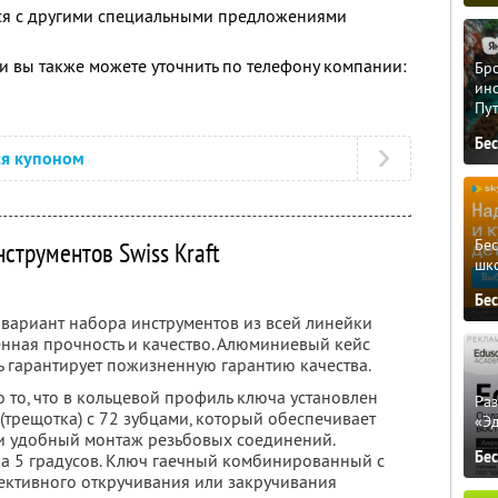
тся с другими специальными предложениями
 вы также можете уточнить по телефону компании:
Бро
ино
Пу
Бе
ся купоном
Бе
струментов Swiss Kraft
шк
Бе
вариант набора инструментов из всей линейки
нная прочность и качество. Алюминиевый кейс
ь гарантирует пожизненную гарантию качества.
о то, что в кольцевой профиль ключа установлен
Ра
трещотка) с 72 зубцами, который обеспечивает
«Э
 и удобный монтаж резьбовых соединений.
Бе
а 5 градусов. Ключ гаечный комбинированный с
ективного откручивания или закручивания