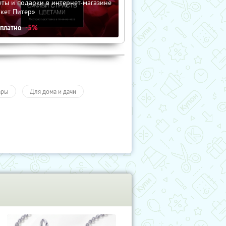
ты и подарки в интернет-магазине
кет Питер»
сплатно
-5%
ары
Для дома и дачи