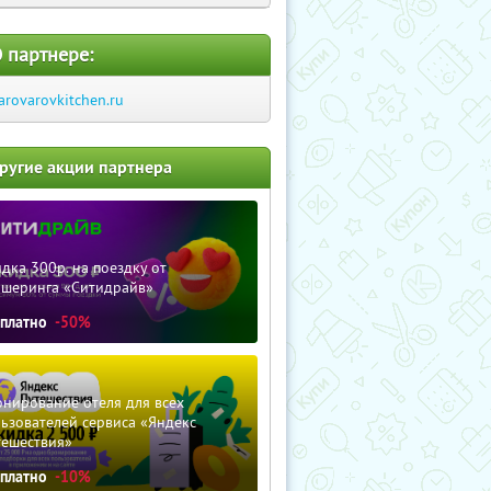
 партнере:
arovarovkitchen.ru
ругие акции партнера
дка 300р. на поездку от
ршеринга «Ситидрайв»
сплатно
-50%
нирование отеля для всех
ьзователей сервиса «Яндекс
тешествия»
сплатно
-10%