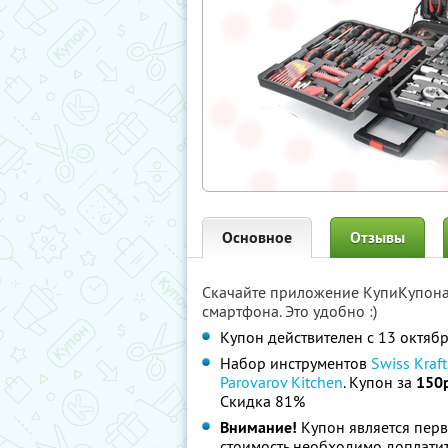
Основное
Отзывы
Скачайте приложение КупиКупон
смартфона. Это удобно :)
Купон действителен с 13 октяб
Набор инструментов
Swiss Kraft
Parovarov Kitchen
. Купон за
150р
Скидка 81%
Внимание!
Купон является пер
стоимость необходимо доплатит