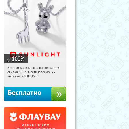
100
%
до
Бесплатная изящная подвеска или
02:06:40
Получили:
74
скидка 500р. в сети ювелирных
Россия
магазинов SUNLIGHT
Бесплатно