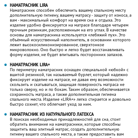
НАМАТРАСНИК LIRA
Наматрасник способен обеспечить вашему спальному месту
дополнительную гигиену, вашему матрасу - защиту от износа, а
вам - максимальный комфорт на время сна и отдыха. Это
изделие удобно фиксируется на матрасе благодаря четырем
прочным резинкам, расположенным на его углах. В качестве
основы для наматрасника используется «лебяжий пух». Это
объёмный искусственный наполнитель, в основании которого
лежит высокосиликонизированное, сверхтонкое
микроволокно. Оно быстро и легко будет восстанавливать
форму изделия, не будет впитывать посторонних запахов.
НАМАТРАСНИК LIRA+
По периметру наматрасник оснащен специальной «юбкой» с
вшитой резинкой, так называемый бурлет, который надежно
фиксирует изделие на матрасе, не давая ему возможности
скользить и скатываться, защищая поверхность матраса не
только сверху, но и по бокам. Таким образом, обеспечивается
сохранность матраса, а также дополнительная гигиена
спального места. Изделие «LIRA+» легко стирается и довольно
быстро сохнет, что облегчает уход за ним.
НАМАТРАСНИК ИЗ НАТУРАЛЬНОГО ЛАТЕКСА
В поисках необходимых принадлежностей для сна, стоит
обратить внимание на наматрасники, которые способны
защитить ваш элитный матрас, создать дополнительную
гигиену вашего спального места, а также предоставить вам