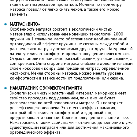
ткани с антистрессовой пропиткой. Молнии по периметру
матраса позволяют легко снять чехол , а также его можно
заменить.
МАТРАС «ВИТО»
Особенность матраса состоит в экологически чистых
материалах с использованием новейших технологий. 2000
пружин на 1 спальное место обеспечивают необыкновенный
ортопедический эффект: пружины не связаны между собой и
распределяют нагрузку независимо друг от друга. Натуральный
латекс усиливает комфорт и придает ощущение невесомости.
Отдых становится поистине расслабляющим, успокаивающим, а
сон крепким. Одна сторона матраса снабжена дополнительным
слоем кокосовой койры для придания матрасу определенной
жесткости. Меняя стороны матраса, можно менять уровень
комфортности в зависимости от предпочтений или сезона.
НАМАТРАСНИК С ЭФФЕКТОМ ПАМЯТИ
Экологически чистый эластичный материал меморикс имеет
свойство проседать под давлением, пока оно не будет
распределено по всей поверхности матраса. Он повторяет
рельеф спящего человека. Это и есть «эффект памяти»,
который обеспечивает комфортный и здоровый сон,
предотвращает и смягчает болевые ощущения в спине и шее.
Наматрасник с таким свойствами – отличное дополнение к уже
существующим матрасам или для достижения максимального
ортопедического эффекта.