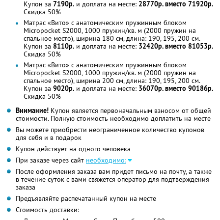
Купон за
7190р.
и доплата на месте:
28770р. вместо 71920р.
Скидка 50%
Матрас «Вито» с анатомическим пружинным блоком
Miсropocket S2000, 1000 пружин/кв. м (2000 пружин на
спальное место), ширина 180 см, длина: 190, 195, 200 см.
Купон за
8110р.
и доплата на месте:
32420р. вместо 81053р.
Скидка 50%
Матрас «Вито» с анатомическим пружинным блоком
Miсropocket S2000, 1000 пружин/кв. м (2000 пружин на
спальное место), ширина 200 см, длина: 190, 195, 200 см.
Купон за
9020р.
и доплата на месте:
36070р. вместо 90186р.
Скидка 50%
Внимание!
Купон является первоначальным взносом от общей
стоимости. Полную стоимость необходимо доплатить на месте
Вы можете приобрести неограниченное количество купонов
для себя и в подарок
Купон действует на одного человека
При заказе через сайт
необходимо:
После оформления заказа вам придет письмо на почту, а также
в течение суток с вами свяжется оператор для подтверждения
заказа
Предъявляйте распечатанный купон на месте
Стоимость доставки: