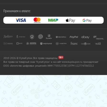
Принимаем к оплате:
2010-2026 © КупиКупон. Все права защищены.
Все права на товарный знак "КупиКупон" и на сайт www.kupikupon.ru принадлежат
OOO «Агентство цифровых решений» ИНН 7705523387, ОГРН 1127747063212