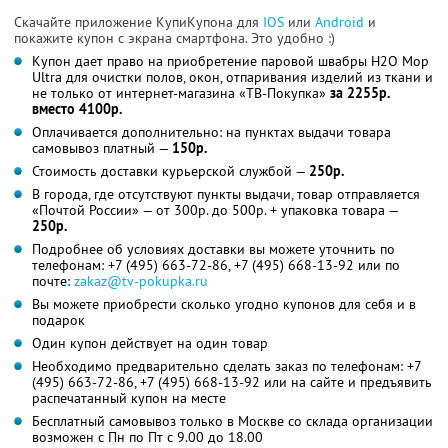
Скачайте приложение КупиКупона для
IOS
или
Android
и
покажите купон с экрана смартфона. Это удобно :)
Купон дает право на приобретение паровой швабры H2O Mop
Ultra для очистки полов, окон, отпаривания изделий из ткани и
не только от интернет-магазина «ТВ-Покупка»
за 2255р.
вместо 4100р.
Оплачивается дополнительно: на пунктах выдачи товара
самовывоз платный —
150р.
Стоимость доставки курьерской службой —
250р.
В города, где отсутствуют пункты выдачи, товар отправляется
«Почтой России» — от 300р. до 500р. + упаковка товара —
250р.
Подробнее об условиях доставки вы можете уточнить по
телефонам: +7 (495) 663-72-86, +7 (495) 668-13-92 или по
почте:
zakaz@tv-pokupka.ru
Вы можете приобрести сколько угодно купонов для себя и в
подарок
Один купон действует на один товар
Необходимо предварительно сделать заказ по телефонам: +7
(495) 663-72-86, +7 (495) 668-13-92 или на сайте и предъявить
распечатанный купон на месте
Бесплатный самовывоз только в Москве со склада организации
возможен с Пн по Пт с 9.00 до 18.00