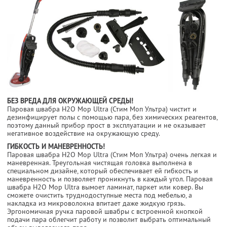
БЕЗ ВРЕДА ДЛЯ ОКРУЖАЮЩЕЙ СРЕДЫ!
Паровая швабра H2O Mop Ultra (Стим Моп Ультра) чистит и
дезинфицирует полы с помощью пара, без химических реагентов,
поэтому данный прибор прост в эксплуатации и не оказывает
негативное воздействие на окружающую среду.
ГИБКОСТЬ И МАНЕВРЕННОСТЬ!
Паровая швабра H2O Mop Ultra (Стим Моп Ультра) очень легкая и
маневренная. Треугольная чистящая головка выполнена в
специальном дизайне, который обеспечивает ей гибкость и
маневренность и позволяет проникнуть в каждый угол. Паровая
швабра H2O Mop Ultra вымоет ламинат, паркет или ковер. Вы
сможете очистить труднодоступные места под мебелью, а
накладка из микроволокна впитает даже жидкую грязь.
Эргономичная ручка паровой швабры с встроенной кнопкой
подачи пара облегчит работу и позволит выбрать оптимальный