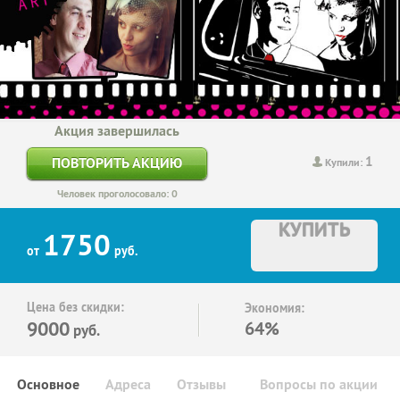
Акция завершилась
1
ПОВТОРИТЬ АКЦИЮ
Купили:
Человек проголосовало: 0
КУПИТЬ
1750
от
руб.
Цена без скидки:
Экономия:
9000
64%
руб.
Основное
Адреса
Отзывы
Вопросы по акции