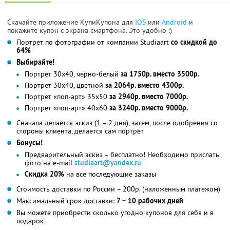
Скачайте приложение КупиКупона для
IOS
или
Android
и
покажите купон с экрана смартфона. Это удобно :)
Портрет по фотографии от компании Studiaart
со скидкой до
64%
Выбирайте!
Портрет 30х40, черно-белый
за 1750р. вместо 3500р.
Портрет 30х40, цветной
за 2064р. вместо 4300р.
Портрет «поп-арт» 35х50
за 2940р. вместо 7000р.
Портрет «поп-арт» 40х60
за 3240р. вместо 9000р.
Сначала делается эскиз (1 – 2 дня), затем, после одобрения со
стороны клиента, делается сам портрет
Бонусы!
Предварительный эскиз – бесплатно! Необходимо прислать
фото на e-mail
studiaart@yandex.ru
Скидка 20%
на все последующие заказы
Стоимость доставки по России – 200р. (наложенным платежом)
Максимальный срок доставки:
7 – 10 рабочих дней
Вы можете приобрести сколько угодно купонов для себя и в
подарок