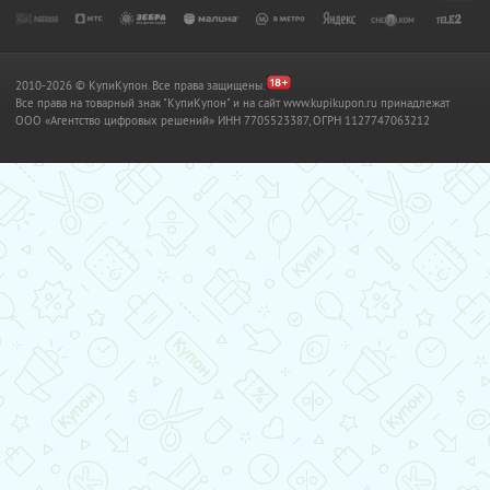
2010-2026 © КупиКупон. Все права защищены.
Все права на товарный знак "КупиКупон" и на сайт www.kupikupon.ru принадлежат
OOO «Агентство цифровых решений» ИНН 7705523387, ОГРН 1127747063212