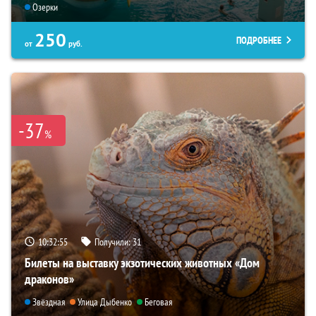
Озерки
250
ПОДРОБНЕЕ
от
руб.
-37
%
10:32:54
Получили:
31
Билеты на выставку экзотических животных «Дом
драконов»
Звёздная
Улица Дыбенко
Беговая