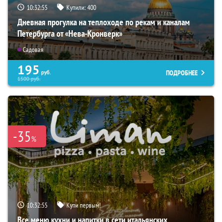
10:32:54
Купили:
400
Дневная прогулка на теплоходе по рекам и каналам
Петербурга от «Нева-Кронверк»
Садовая
195
ПОДРОБНЕЕ
руб.
1500
руб.
-35
%
10:32:54
Купи первым!
Все меню кухни и напитки в сети итальянских