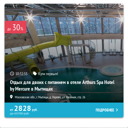
30
%
до
10:32:54
Купи первым!
Отдых для двоих с питанием в отеле Arthurs Spa Hotel
by Mercure в Мытищах
Московская обл., г. Мытищи, д. Ларево, ул. Хвойная, стр. 26
2828
ПОДРОБНЕЕ
от
руб.
до
65700
руб.