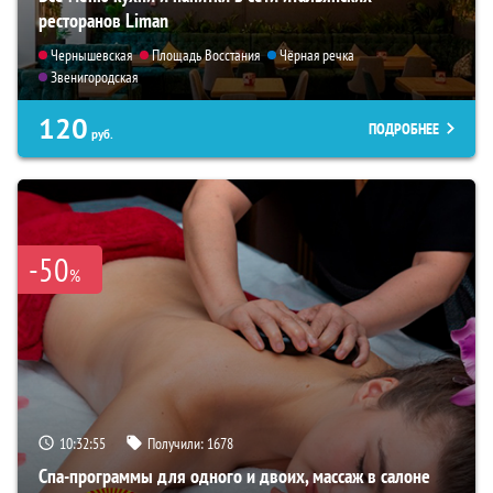
ресторанов Liman
Чернышевская
Площадь Восстания
Чёрная речка
Звенигородская
120
ПОДРОБНЕЕ
руб.
-50
%
10:32:54
Получили:
1678
Спа-программы для одного и двоих, массаж в салоне