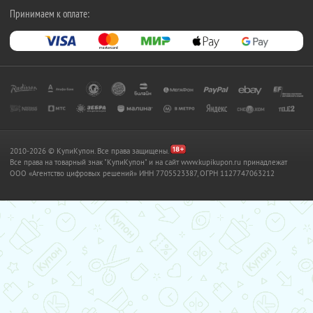
Принимаем к оплате:
2010-2026 © КупиКупон. Все права защищены.
Все права на товарный знак "КупиКупон" и на сайт www.kupikupon.ru принадлежат
OOO «Агентство цифровых решений» ИНН 7705523387, ОГРН 1127747063212