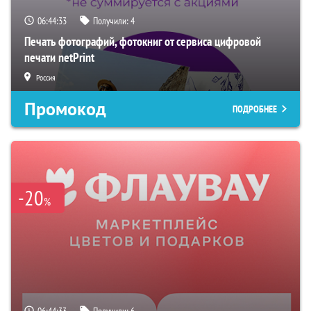
06:44:31
Получили:
4
Печать фотографий, фотокниг от сервиса цифровой
печати netPrint
Россия
Промокод
ПОДРОБНЕЕ
-20
%
06:44:31
Получили:
6