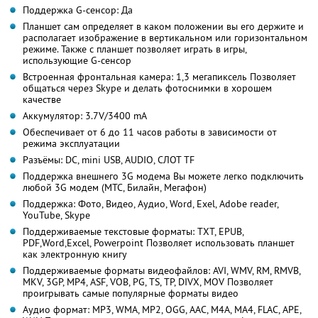
Поддержка G-сенсор: Да
Планшет сам определяет в каком положении вы его держите и
располагает изображение в вертикальном или горизонтальном
режиме. Также с планшет позволяет играть в игры,
использующие G-сенсор
Встроенная фронтальная камера: 1,3 мегапиксель Позволяет
общаться через Skype и делать фотоснимки в хорошем
качестве
Аккумулятор: 3.7V/3400 mA
Обеспечивает от 6 до 11 часов работы в зависимости от
режима эксплуатации
Разъёмы: DC, mini USB, AUDIO, СЛОТ TF
Поддержка внешнего 3G модема Вы можете легко подключить
любой 3G модем (МТС, Билайн, Мегафон)
Поддержка: Фото, Видео, Аудио, Word, Exel, Adobe reader,
YouTube, Skype
Поддерживаемые текстовые форматы: TXT, EPUB,
PDF,Word,Excel, Powerpoint Позволяет использовать планшет
как электронную книгу
Поддерживаемые форматы видеофайлов: AVI, WMV, RM, RMVB,
MKV, 3GP, MP4, ASF, VOB, PG, TS, TP, DIVX, MOV Позволяет
проигрывать самые популярные форматы видео
Аудио формат: MP3, WMA, MP2, OGG, AAC, M4A, MA4, FLAC, APE,