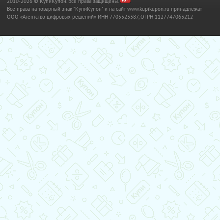
2010-2026 © КупиКупон. Все права защищены.
Все права на товарный знак "КупиКупон" и на сайт www.kupikupon.ru принадлежат
OOO «Агентство цифровых решений» ИНН 7705523387, ОГРН 1127747063212