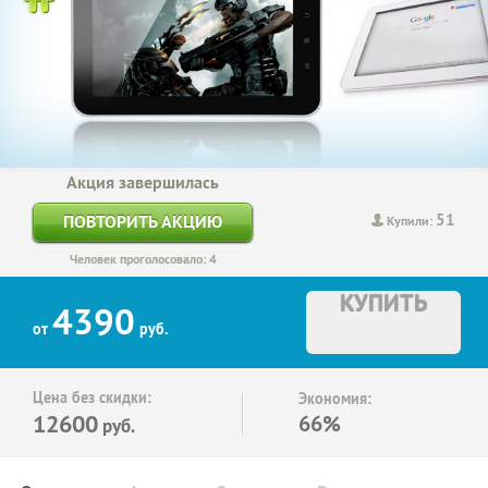
Акция завершилась
51
ПОВТОРИТЬ АКЦИЮ
Купили:
Человек проголосовало: 4
КУПИТЬ
4390
от
руб.
Цена без скидки:
Экономия:
12600
66%
руб.