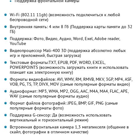
Поддержка фронтальной камеры
Wi-Fi (802.11 11gb) (возможность подключиться к любой
беспроводной сети)
Внутренняя память: 4 или 8 Гб (Поддержка карты памяти до 32
ГБ)
Поддержка: Фото, Видео, Аудио, Word, Exel, Adobe reader,
YouTube
Видеопроцессор Mali-400 3D (поддержка абсолютно любых
игр и приложений, быстрая загрузка)
Текстовые форматы:TXT, EPUB, PDF, WORD, EXCEL,
POWERPOINTS (возможность загружать книги и использовать
планшет как электронную книгу)
Форматы видеофайлов: AVI, WMV, RM, RMVB, MKV, 3GP, MP4, ASF,
VOB, PG, TS, TP, DIVX, MOV (самые популярные форматы видео)
Аудиоформат: MP3, WMA, MP2, OGG, AAC, M4A, MA4, FLAC, APE,
WAV (самые популярные форматы аудио)
Формат файлов фотографий: JPEG, BMP, GIF, PNG (самые
популярные форматы фото)
Поддержка G-сенсор: Да (возможность использовать
вертикальный и горизонтальный режим)
Встроенная фронтальная камера 1,3 мегапикселя (общение в
скайп, фотографии в отличном качестве)