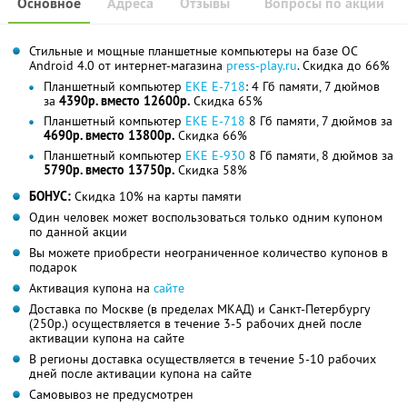
Основное
Адреса
Отзывы
Вопросы по акции
Стильные и мощные планшетные компьютеры на базе ОС
Android 4.0 от интернет-магазина
press-play.ru
. Скидка до 66%
Планшетный компьютер
EKE E-718
: 4 Гб памяти, 7 дюймов
за
4390р. вместо 12600р.
Скидка 65%
Планшетный компьютер
EKE E-718
8 Гб памяти, 7 дюймов за
4690р. вместо 13800р.
Скидка 66%
Планшетный компьютер
EKE E-930
8 Гб памяти, 8 дюймов за
5790р. вместо 13750р.
Скидка 58%
БОНУС:
Скидка 10% на карты памяти
Один человек может воспользоваться только одним купоном
по данной акции
Вы можете приобрести неограниченное количество купонов в
подарок
Активация купона на
сайте
Доставка по Москве (в пределах МКАД) и Санкт-Петербургу
(250р.) осуществляется в течение 3-5 рабочих дней после
активации купона на сайте
В регионы доставка осуществляется в течение 5-10 рабочих
дней после активации купона на сайте
Самовывоз не предусмотрен