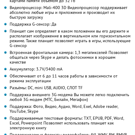
картами памяти объёмом до 32 Гб
Видеопроцессор: Mali-400 3D Видеопроцессор поддерживает
абсолютно любые игры и приложения и производит их
быструю загрузку
Поддержка G-сенсор: Да
Планшет сам определяет в каком положении вы его держите и
располагает изображение в вертикальном или горизонтальном
режиме. Также планшет позволяет играть в игры, использующие
G-сенсор
Встроенная фронтальная камера: 1,3 мегапикселей Позволяет
общаться через Skype и делать фотоснимки в хорошем
качестве
Аккумулятор: 3.7V/3400 mA
Обеспечивает от 6 до 11 часов работы в зависимости от
режима эксплуатации
Разъёмы: DC, mini USB, AUDIO, СЛОТ TF
Поддержка внешнего 3G-модема Вы можете легко подключить
любой 3G-модем (МТС, Билайн, Мегафон)
Поддержка: Фото, Видео, Аудио, Word, Exel, Adobe reader,
YouTube, Skype
Поддерживаемые текстовые форматы: TXT, EPUB, PDF, Word,
Excel, Powerpoint Позволяет использовать планшет как
электронную книгу
Поддерживаемые форматы видеофайлов: AVI, WMV, RM, RMVB,