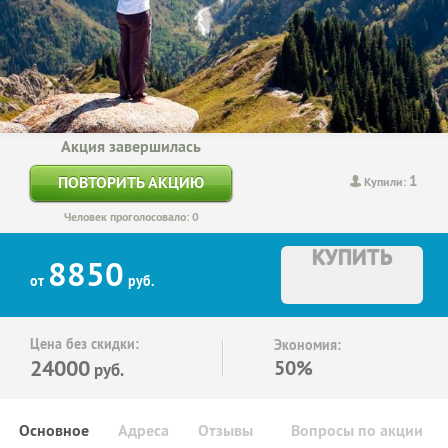
Акция завершилась
1
ПОВТОРИТЬ АКЦИЮ
Купили:
Человек проголосовало: 0
КУПИТЬ
8850
от
руб.
Цена без скидки:
Экономия:
24000
50%
руб.
Основное
Адреса
Отзывы
Вопросы по акции