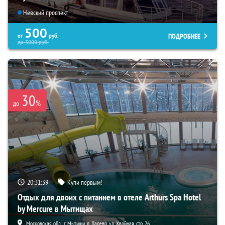
Невский проспект
500
ПОДРОБНЕЕ
от
руб.
до
5000
руб.
30
%
до
20:31:37
Купи первым!
Отдых для двоих с питанием в отеле Arthurs Spa Hotel
by Mercure в Мытищах
Московская обл., г. Мытищи, д. Ларево, ул. Хвойная, стр. 26