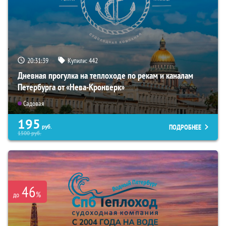
20:31:37
Купили:
442
Дневная прогулка на теплоходе по рекам и каналам
Петербурга от «Нева-Кронверк»
Садовая
195
ПОДРОБНЕЕ
руб.
1500
руб.
46
%
до