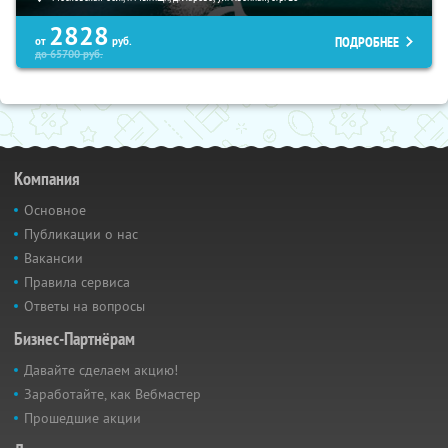
2828
ПОДРОБНЕЕ
от
руб.
до
65700
руб.
Компания
Основное
Публикации о нас
Вакансии
Правила сервиса
Ответы на вопросы
Бизнес-Партнёрам
Давайте сделаем акцию!
Заработайте, как Вебмастер
Прошедшие акции