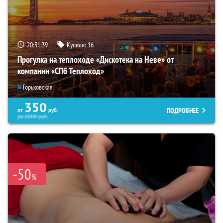
20:31:37
Купили:
16
Прогулка на теплоходе «Дискотека на Неве» от
компании «СПб Теплоход»
Горьковская
350
ПОДРОБНЕЕ
от
руб.
до
8000
руб.
-50
%