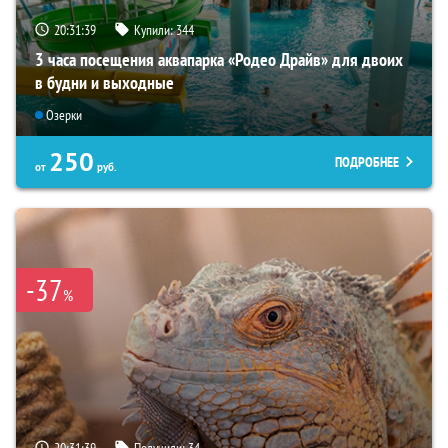
20:31:37
Купили:
344
3 часа посещения аквапарка «Родео Драйв» для двоих
в будни и выходные
Озерки
250
ПОДРОБНЕЕ
от
руб.
-37
%