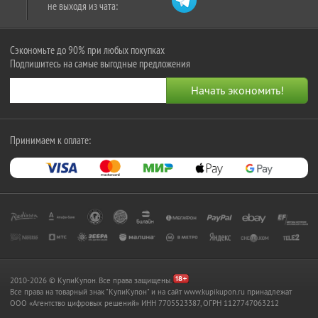
не выходя из чата:
Сэкономьте до 90% при любых покупках
Подпишитесь на самые выгодные предложения
Принимаем к оплате:
2010-2026 © КупиКупон. Все права защищены.
Все права на товарный знак "КупиКупон" и на сайт www.kupikupon.ru принадлежат
OOO «Агентство цифровых решений» ИНН 7705523387, ОГРН 1127747063212