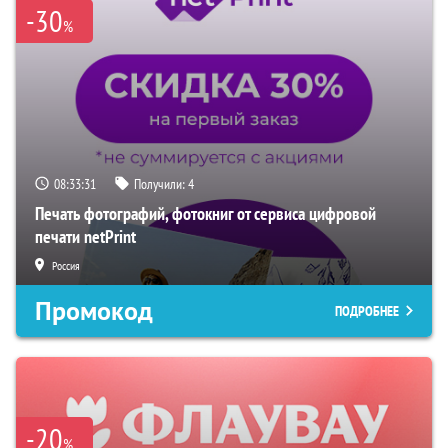
-30
%
08:33:30
Получили:
4
Печать фотографий, фотокниг от сервиса цифровой
печати netPrint
Россия
Промокод
ПОДРОБНЕЕ
-20
%