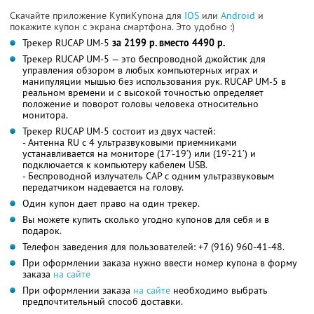
Скачайте приложение КупиКупона для
IOS
или
Android
и
покажите купон с экрана смартфона. Это удобно :)
Трекер RUCAP UM-5
за 2199 р. вместо 4490 р.
Трекер RUCAP UM-5 — это беспроводной джойстик для
управления обзором в любых компьютерных играх и
манипуляции мышью без использования рук. RUCAP UM-5 в
реальном времени и с высокой точностью определяет
положение и поворот головы человека относительно
монитора.
Трекер RUCAP UM-5 состоит из двух частей:
- Антенна RU с 4 ультразвуковыми приемниками
устанавливается на мониторе (17’-19’) или (19’-21’) и
подключается к компьютеру кабелем USB.
- Беспроводной излучатель CAP с одним ультразвуковым
передатчиком надевается на голову.
Один купон дает право на один трекер.
Вы можете купить сколько угодно купонов для себя и в
подарок.
Телефон заведения для пользователей: +7 (916) 960-41-48.
При оформлении заказа нужно ввести номер купона в форму
заказа
на сайте
При оформлении заказа
на сайте
необходимо выбрать
предпочтительный способ доставки.