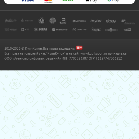
2010-2026 © КупиКупон. Все права защищены.
Все права на товарный знак "КупиКупон" и на сайт www.kupikupon.ru принадлежат
OOO «Агентство цифровых решений» ИНН 7705523387, ОГРН 1127747063212