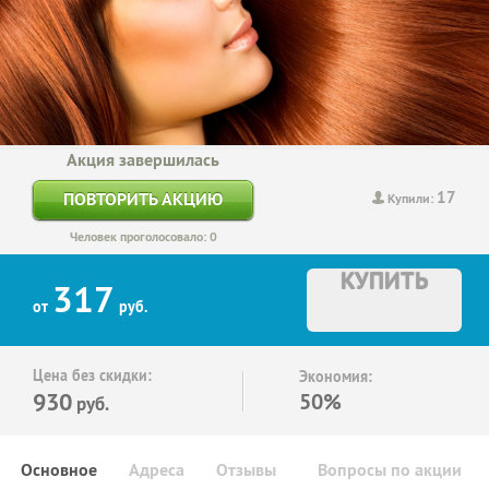
Акция завершилась
17
ПОВТОРИТЬ АКЦИЮ
Купили:
Человек проголосовало: 0
КУПИТЬ
317
от
руб.
Цена без скидки:
Экономия:
930
50%
руб.
Основное
Адреса
Отзывы
Вопросы по акции