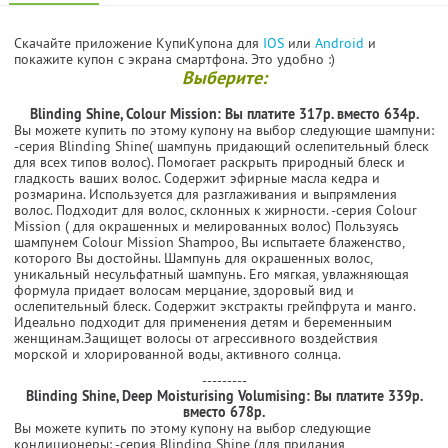
Скачайте приложение КупиКупона для
IOS
или
Android
и
покажите купон с экрана смартфона. Это удобно :)
Выберите:
Blinding Shine, Colour Mission:
Вы платите 317р. вместо 634р.
Вы можете купить по этому купону на выбор следующие шампуни:
-серия Blinding Shine( шампунь придающий ослепительный блеск
для всех типов волос). Помогает раскрыть природный блеск и
гладкость ваших волос. Содержит эфирные масла кедра и
розмарина. Используется для разглаживания и выпрямления
волос. Подходит для волос, склонных к жирности. -серия Colour
Mission ( для окрашенных и мелированных волос) Пользуясь
шампунем Colour Mission Shampoo, Вы испытаете блаженство,
которого Вы достойны. Шампунь для окрашенных волос,
уникальный несульфатный шампунь. Его мягкая, увлажняющая
формула придает волосам мерцание, здоровый вид и
ослепительный блеск. Содержит экстракты грейпфрута и манго.
Идеально подходит для применения детям и беременныим
женщинам.Защищет волосы от агрессивного воздействия
морской и хлорированной воды, активного солнца.
---------
Blinding Shine, Deep Moisturising Volumising:
Вы платите 339р.
вместо 678р.
Вы можете купить по этому купону на выбор следующие
кондиционеры: -серия Blinding Shine (для придания