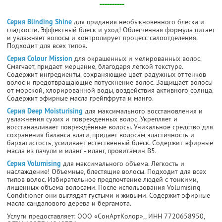
----------
Серия Blinding Shine
для придания необыкновенного блеска и
гладкости. Эффектный блеск и уход! Облегченная формула питает
и увлажняет волосы и контролирует процесс салоотделения.
Подходит для всех типов.
Серия Colour Mission
для окрашенных и мелированных волос.
Смягчает, придает мерцание, благодаря легкой текстуре.
Содержит ингредиенты, сохраняющие цвет радужных оттенков
волос и предотвращающие потускнение волос. Защищает волосы
от морской, хлорированной воды, воздействия активного солнца.
Содержит эфирные масла грейпфрута и манго.
Серия Deep Moisturising
для максимального восстановления и
увлажнения сухих и поврежденных волос. Укрепляет и
восстанавливает повреждённые волосы. Уникальное средство для
сохранения баланса влаги, придает волосам эластичность и
бархатистость, усиливает естественный блеск. Содержит эфирные
масла из пачули и иланг - иланг, провитамин В5.
Серия Volumising
для максимального объема. Легкость и
наслаждение! Объемные, блестящие волосы. Подходит для всех
типов волос. Избирательное предпочтение людей с тонкими,
лишенных объема волосами. После использования Volumising
Conditioner они выглядят густыми и живыми. Содержит эфирные
масла сандалового дерева и бергамота.
Услуги предоставляет: ООО «СонАртКолор»,,
ИНН 7720658950
,