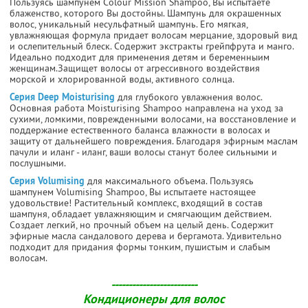
Пользуясь шампунем Colour Mission Shampoo, Вы испытаете
блаженство, которого Вы достойны. Шампунь для окрашенных
волос, уникальный несульфатный шампунь. Его мягкая,
увлажняющая формула придает волосам мерцание, здоровый вид
и ослепительный блеск. Содержит экстракты грейпфрута и манго.
Идеально подходит для применения детям и беременныим
женщинам.Защищет волосы от агрессивного воздействия
морской и хлорированной воды, активного солнца.
Серия Deep Moisturising
для глубокого увлажнения волос.
Основная работа Moisturising Shampoo направлена на уход за
сухими, ломкими, поврежденными волосами, на восстановление и
поддержание естественного баланса влажности в волосах и
защиту от дальнейшего повреждения. Благодаря эфирным маслам
пачули и иланг - иланг, ваши волосы станут более сильными и
послушными.
Серия Volumising
для максимального объема. Пользуясь
шампунем Volumising Shampoo, Вы испытаете настоящее
удовольствие! Растительный комплекс, входящий в состав
шампуня, обладает увлажняющим и смягчающим действием.
Создает легкий, но прочный объем на целый день. Содержит
эфирные масла сандалового дерева и бергамота. Удивительно
подходит для придания формы тонким, пушистым и слабым
волосам.
-------------------------
Кондиционеры для волос