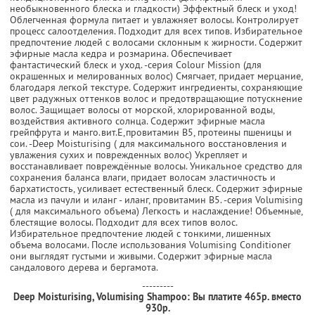
необыкновенного блеска и гладкости) Эффектный блеск и уход!
Облегченная формула питает и увлажняет волосы. Контролирует
процесс салоотделения. Подходит для всех типов. Избирательное
предпочтение людей с волосами склонным к жирности. Содержит
эфирные масла кедра и розмарина. Обеспечивает
фантастический блеск и уход. -серия Colour Mission (для
окрашенных и мелированных волос) Смягчает, придает мерцание,
благодаря легкой текстуре. Содержит ингредиенты, сохраняющие
цвет радужных оттенков волос и предотвращающие потускнение
волос. Защищает волосы от морской, хлорированной воды,
воздействия активного солнца. Содержит эфирные масла
грейпфрута и манго.вит.Е,провитамин В5, протеины пшеницы и
сои. -Deep Moisturising ( для максимального восстановления и
увлажения сухих и поврежденных волос) Укрепляет и
восстанавливает повреждённые волосы. Уникальное средство для
сохранения баланса влаги, придает волосам эластичность и
бархатистость, усиливает естественный блеск. Содержит эфирные
масла из пачули и иланг - иланг, провитамин В5. -серия Volumising
( для максимального объема) Легкость и наслаждение! Объемные,
блестящие волосы. Подходит для всех типов волос.
Избирательное предпочтение людей с тонкими, лишенных
объема волосами. После использования Volumising Conditioner
они выглядят густыми и живыми. Содержит эфирные масла
сандалового дерева и бергамота.
---------
Deep Moisturising, Volumising Shampoo:
Вы платите 465р. вместо
930р.