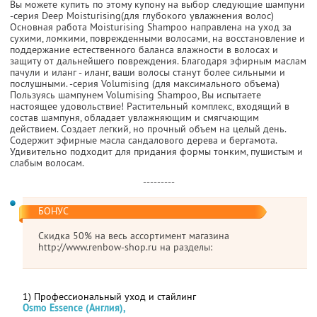
Вы можете купить по этому купону на выбор следующие шампуни
-серия Deep Moisturising(для глубокого увлажнения волос)
Основная работа Moisturising Shampoo направлена на уход за
сухими, ломкими, поврежденными волосами, на восстановление и
поддержание естественного баланса влажности в волосах и
защиту от дальнейшего повреждения. Благодаря эфирным маслам
пачули и иланг - иланг, ваши волосы станут более сильными и
послушными. -серия Volumising (для максимального объема)
Пользуясь шампунем Volumising Shampoo, Вы испытаете
настоящее удовольствие! Растительный комплекс, входящий в
состав шампуня, обладает увлажняющим и смягчающим
действием. Создает легкий, но прочный объем на целый день.
Содержит эфирные масла сандалового дерева и бергамота.
Удивительно подходит для придания формы тонким, пушистым и
слабым волосам.
---------
БОНУС
Скидка 50% на весь ассортимент магазина
http://www.renbow-shop.ru на разделы:
1) Профессиональный уход и стайлинг
Osmo Essence (Англия),