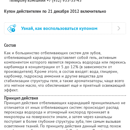
телефону компании
+7 (952) 933-35-43
Купон действителен по 21 декабря 2012 включительно
Узнай, как воспользоваться купоном
Состав
Как и большинство отбеливающих систем для зубов,
отбеливающий карандаш представляет собой гель, активным
компонентом которого является перекись водорода или перекись
карбамида в концентрации от 5 до 12% (в зависимости от
производителя). Кроме этого, в состав входят: вода, глицерин,
карбомер, гидроксид аммония и другие вещества для
стабилизации структуры геля, а также ароматизаторы, чаще всего
это мятное масло, что обеспечивает ещё и приятный освежающий
эффект.
Принцип действия
Принцип действия отбеливающих карандашей принципиально не
отличается от иных отбеливающих систем: происходит распад
пероксида водорода и атомарный кислород проникает в
микропоры на поверхности эмали, а затем через канальцы
поступает в более глубокие структуры зуба, тем самым вызывая
осветление тканей. По принципу действия данный метод похож