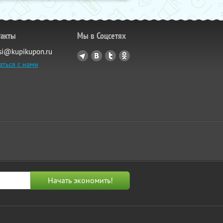
такты
Мы в Соцсетях
si@kupikupon.ru
аться с нами