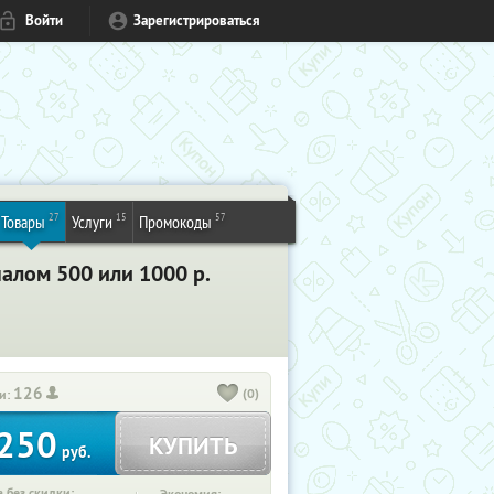
Войти
Зарегистрироваться
27
15
57
Товары
Услуги
Промокоды
алом 500 или 1000 р.
126
(0)
и:
250
КУПИТЬ
руб.
 без скидки: