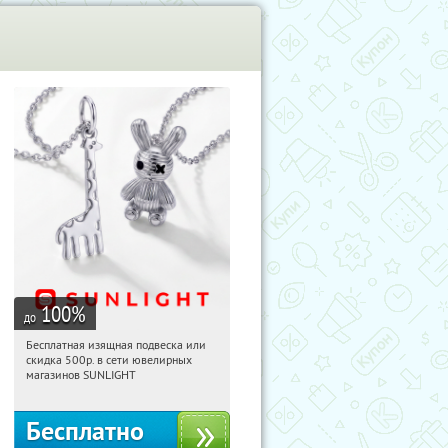
100
%
до
Бесплатная изящная подвеска или
12:29:24
Получили:
73
скидка 500р. в сети ювелирных
Россия
магазинов SUNLIGHT
Бесплатно