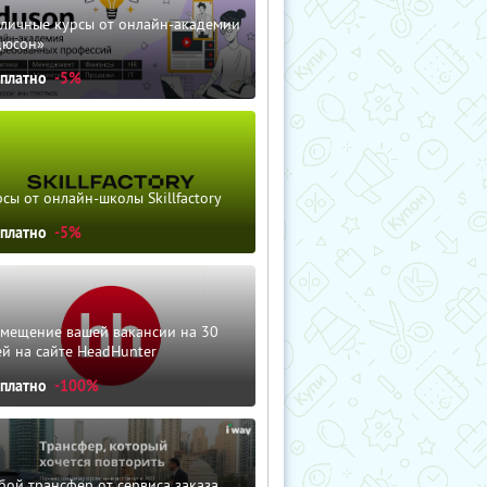
зличные курсы от онлайн-академии
дюсон»
сплатно
-5%
сы от онлайн-школы Skillfactory
сплатно
-5%
змещение вашей вакансии на 30
й на сайте HeadHunter
сплатно
-100%
ой трансфер от сервиса заказа