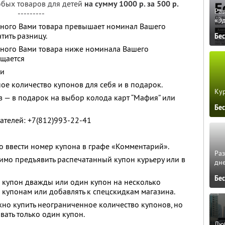
бых товаров для детей
на сумму 1000 р. за 500 р.
Ра
---------
«Э
анного Вами товара превышает номинал Вашего
тить разницу.
Бе
анного Вами товара ниже номинала Вашего
ащается
ки
ое количество купонов для себя и в подарок.
Кур
в — в подарок на выбор колода карт “Мафия” или
Бе
ателей: +7(812)993-22-41
о ввести номер купона в графе «Комментарий».
Ра
мо предъявить распечатанный купон курьеру или в
дне
Бе
 купон дважды или один купон на несколько
 купонам или добавлять к спецскидкам магазина.
жно купить неограниченное количество купонов, но
вать только один купон.
Люб