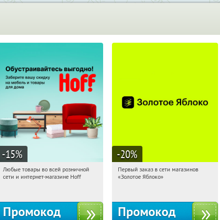
-15
%
-20
%
Любые товары во всей розничной
Первый заказ в сети магазинов
12:29:24
Получили:
83
12:29:24
Получи первым!
сети и интернет-магазине Hoff
«Золотое Яблоко»
Москва, 1-й Волоколамский проезд,
Россия
10с1
Промокод
Промокод