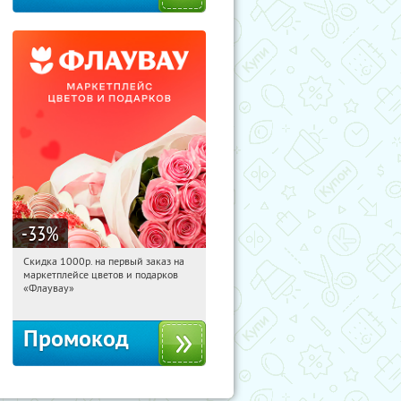
-33
%
Скидка 1000р. на первый заказ на
12:29:24
Получили:
18
маркетплейсе цветов и подарков
Россия
«Флаувау»
Промокод