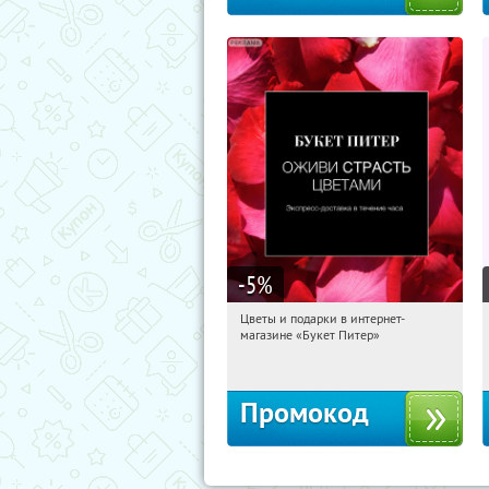
-5
%
Цветы и подарки в интернет-
12:29:24
Получи первым!
магазине «Букет Питер»
Владимирская
Промокод