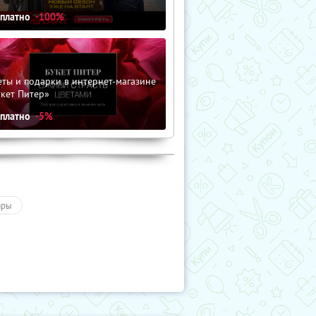
сплатно
-100%
ты и подарки в интернет-магазине
кет Питер»
сплатно
-5%
ары