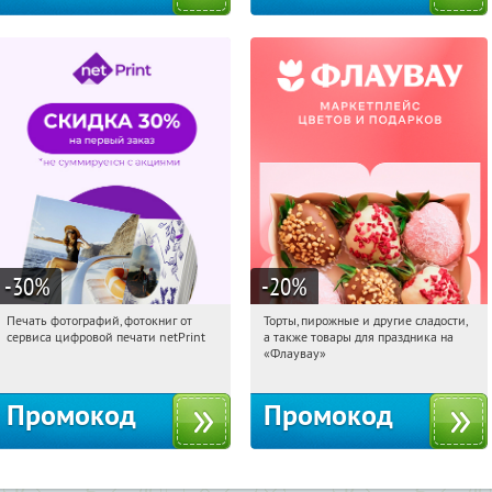
-30
%
-20
%
Печать фотографий, фотокниг от
Торты, пирожные и другие сладости,
12:29:24
Получили:
4
12:29:24
Получили:
6
сервиса цифровой печати netPrint
а также товары для праздника на
Россия
Россия
«Флаувау»
Промокод
Промокод