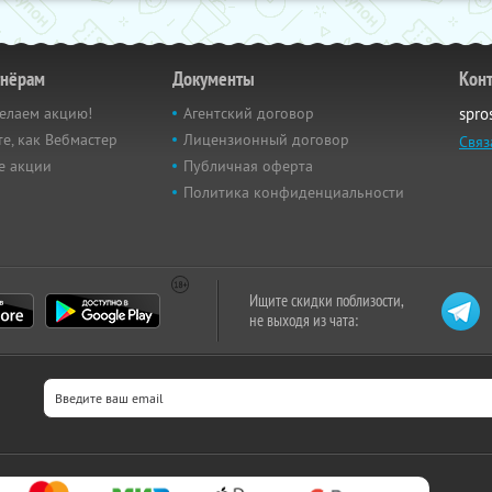
тнёрам
Документы
Кон
елаем акцию!
Агентский договор
spro
е, как Вебмастер
Лицензионный договор
Связ
е акции
Публичная оферта
Политика конфиденциальности
Ищите скидки поблизости,
не выходя из чата: