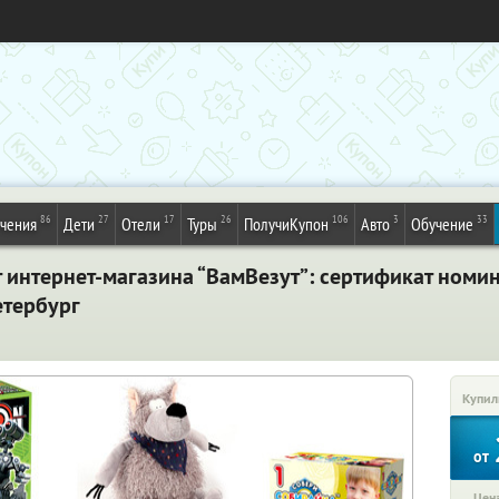
86
27
17
26
106
3
33
ечения
Дети
Отели
Туры
ПолучиКупон
Авто
Обучение
 интернет-магазина “ВамВезут”: сертификат номин
етербург
Купил
от
Цена