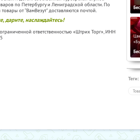
оваров по Петербургу и Лениградской области. По
Бе
 товары от “ВамВезут” доставляются почтой.
, дарите, наслаждайтесь!
 ограниченной ответственностью «Штрих Торг»,
ИНН
Цве
05
«Бу
Бе
Теги:
Тов