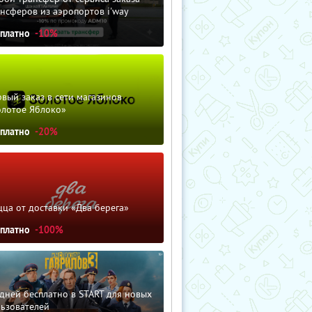
нсферов из аэропортов i'way
сплатно
-10%
вый заказ в сети магазинов
олотое Яблоко»
сплатно
-20%
ца от доставки «Два берега»
сплатно
-100%
дней бесплатно в START для новых
льзователей