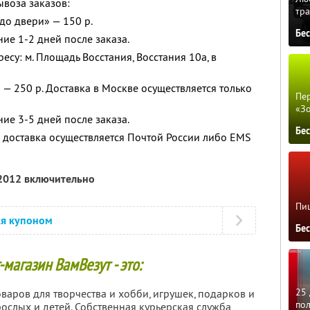
воза заказов:
тра
до двери» — 150 р.
Бе
ние 1-2 дней после заказа.
су: м. Площадь Восстания, Восстания 10а, в
— 250 р. Доставка в Москве осуществляется только
Пер
«З
ние 3-5 дней после заказа.
Бе
 доставка осуществляется Почтой России либо EMS
 2012 включительно
Пиц
ся купоном
Бе
-магазин ВамВезут - это:
25 
варов для творчества и хобби, игрушек, подарков и
по
ослых и детей. Собственная курьерская служба