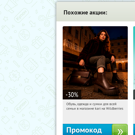
Похожие акции:
-30
%
Обувь, одежда и сумки для всей
12:29:24
Получили:
1
семьи в магазине kari на Wildberries
Россия
Промокод