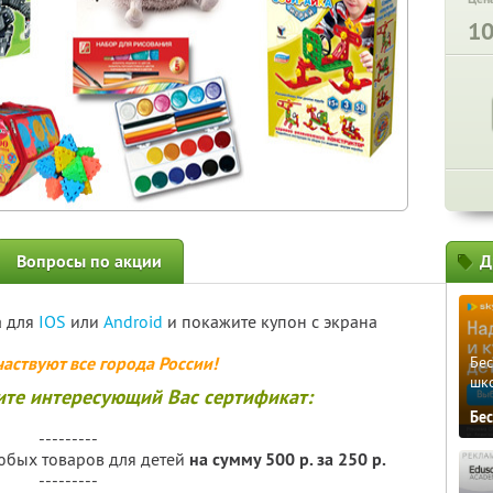
1
Вопросы по акции
Д
а для
IOS
или
Android
и покажите купон с экрана
частвуют все города России!
Бе
шк
ите интересующий Вас сертификат:
Бе
---------
юбых товаров для детей
на сумму 500 р. за 250 р.
---------