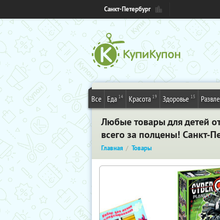
Санкт-Петербург
14
19
15
Все
Еда
Красота
Здоровье
Развл
Любые товары для детей от
всего за полцены! Санкт-П
Главная
Товары