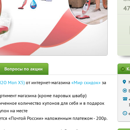
4
Вопросы по акции
К
Н2О Моп Х5)
от интернет-магазина
«Мир скидок»
за
ортимент магазина (кроме паровых швабр)
ченное количество купонов для себя и в подарок
упон на месте
ется «Почтой России» наложенным платежом - 200р.