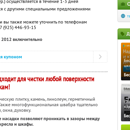
.) осуществляется в течение 1-3 дней
О
тся с другими специальными предложениями
т
 вы также можете уточнить по телефонам
+7 (925) 446-93-15
Д
я 2012 включительно
ся купоном
Бе
шк
Бе
дходит для чистки любой поверхности
кам!
ескую плитку, камень, линолеум, герметичный
Ра
 Также многофункциональная швабра тщательно
«Э
 окна, духовку.
Бе
 насадки позволяют проникать в зазоры между
кресла и шкафы.