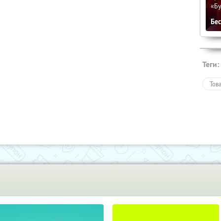
«Бу
Бе
Теги:
Тов