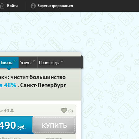
Войти
Зарегистрироваться
27
15
57
Товары
Услуги
Промокоды
к»: чистит большинство
а 48%
. Санкт-Петербург
40
(0)
и:
490
КУПИТЬ
руб.
 без скидки: