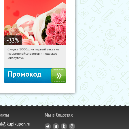
-33
%
Скидка 1000р. на первый заказ на
03:59:14
Получили:
18
маркетплейсе цветов и подарков
Россия
«Флаувау»
Промокод
такты
Мы в Соцсетях
si@kupikupon.ru