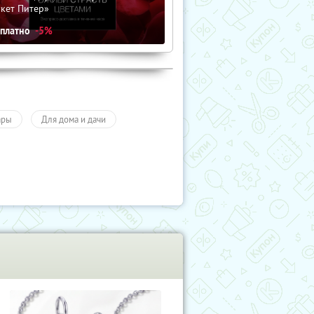
кет Питер»
сплатно
-5%
ары
Для дома и дачи