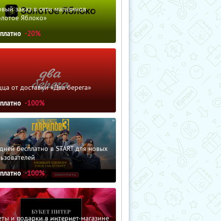
вый заказ в сети магазинов
олотое Яблоко»
сплатно
-20%
ца от доставки «Два берега»
сплатно
-100%
дней бесплатно в START для новых
льзователей
сплатно
-100%
ты и подарки в интернет-магазине