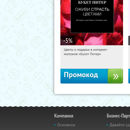
-5
%
Цветы и подарки в интернет-
03:59:14
Получи первым!
магазине «Букет Питер»
Владимирская
Промокод
Компания
Бизнес-Пар
Основное
Давайте сд