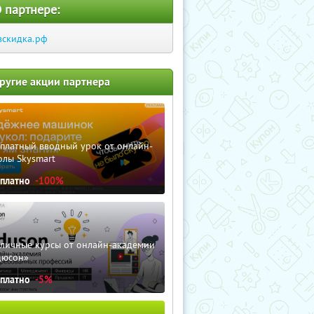
 партнере:
вскидка.рф
ругие акции партнера
сплатный вводный урок от онлайн-
олы Skysmart
сплатно
-100%
зличные курсы от онлайн-академии
дюсон»
сплатно
-5%