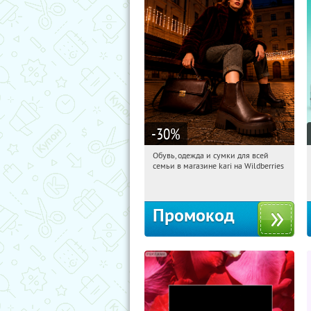
-30
%
Обувь, одежда и сумки для всей
03:59:14
Получили:
30
семьи в магазине kari на Wildberries
Россия
Промокод