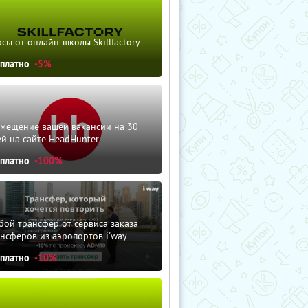
сы от онлайн-школы Skillfactory
сплатно
-5%
змещение вашей вакансии на 30
й на сайте HeadHunter
сплатно
-100%
ой трансфер от сервиса заказа
нсферов из аэропортов i'way
сплатно
-10%