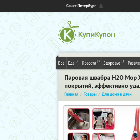
Санкт-Петербург
14
19
15
Все
Еда
Красота
Здоровье
Развл
Паровая швабра H2O Mop X
покрытий, эффективно уда
Главная
Товары
Для дома и дачи