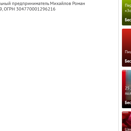
альный предприниматель Михайлов Роман
Пер
9
, ОГРН 304770001296216
«З
Бе
Пиц
Бе
25 
по
Бе
Цве