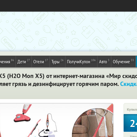
86
27
17
26
106
3
33
ечения
Дети
Отели
Туры
ПолучиКупон
Авто
Обучение
5 (Н2О Моп Х5) от интернет-магазина «Мир скидо
ляет грязь и дезинфицирует горячим паром.
Скидк
Купил
2
Цена