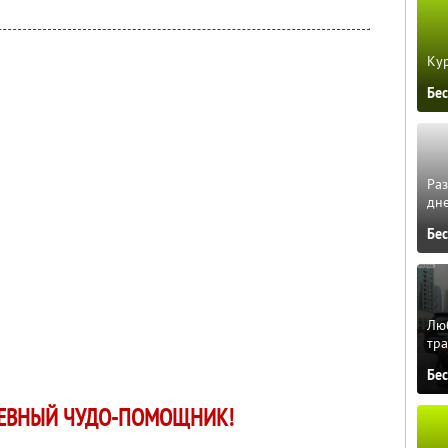
Кур
Бе
Ра
дне
Бе
Люб
тра
Бе
ЕВНЫЙ ЧУДО-ПОМОЩНИК!