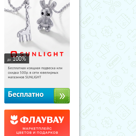
100
%
до
Бесплатная изящная подвеска или
03:59:14
Получили:
73
скидка 500р. в сети ювелирных
Россия
магазинов SUNLIGHT
Бесплатно