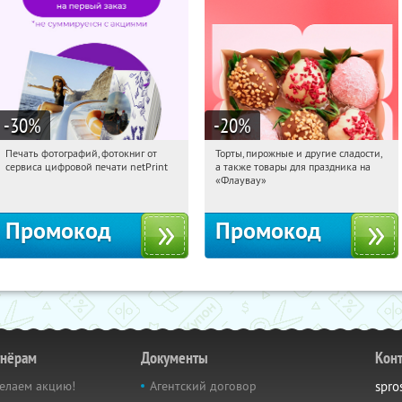
-30
%
-20
%
Печать фотографий, фотокниг от
Торты, пирожные и другие сладости,
03:59:14
Получили:
4
03:59:14
Получили:
6
сервиса цифровой печати netPrint
а также товары для праздника на
Россия
Россия
«Флаувау»
Промокод
Промокод
тнёрам
Документы
Кон
елаем акцию!
Агентский договор
spro