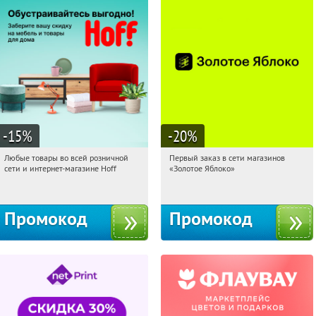
-15
%
-20
%
Любые товары во всей розничной
Первый заказ в сети магазинов
03:59:14
Получили:
83
03:59:14
Получи первым!
сети и интернет-магазине Hoff
«Золотое Яблоко»
Москва, 1-й Волоколамский проезд,
Россия
10с1
Промокод
Промокод