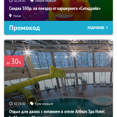
02:24:28
Получи первым!
Скидка 300р. на поездку от каршеринга «Ситидрайв»
Россия
Промокод
ПОДРОБНЕЕ
30
%
до
02:24:28
Купи первым!
Отдых для двоих с питанием в отеле Arthurs Spa Hotel