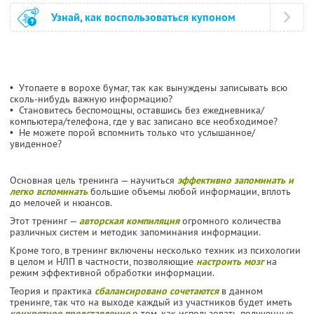
Узнай, как воспользоваться купоном
• Утопаете в ворохе бумаг, так как вынуждены записывать всю
сколь-нибудь важную информацию?
• Становитесь беспомощны, оставшись без ежедневника/
компьютера/телефона, где у вас записано все необходимое?
• Не можете порой вспомнить только что услышанное/
увиденное?
Основная цель тренинга — научиться
эффективно запоминать и
легко вспоминать
большие объемы любой информации, вплоть
до мелочей и нюансов.
Этот тренинг —
авторская компиляция
огромного количества
различных систем и методик запоминания информации.
Кроме того, в тренинг включены несколько техник из психологии
в целом и НЛП в частности, позволяющие
настроить мозг
на
режим эффективной обработки информации.
Теория и практика
сбалансировано сочетаются
в данном
тренинге, так что на выходе каждый из участников будет иметь
конкретное представление
о том, как использовать полученные