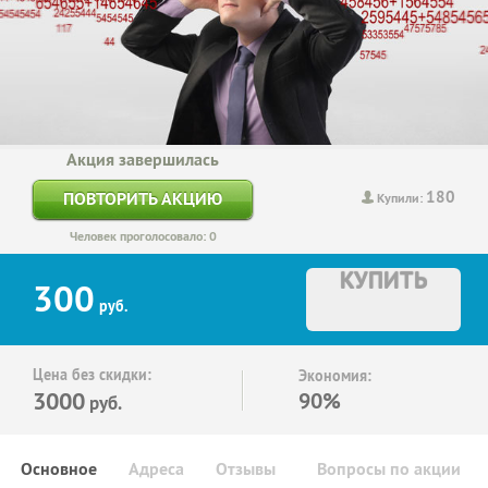
Акция завершилась
180
ПОВТОРИТЬ АКЦИЮ
Купили:
Человек проголосовало: 0
КУПИТЬ
300
руб.
Цена без скидки:
Экономия:
3000
90%
руб.
Основное
Адреса
Отзывы
Вопросы по акции