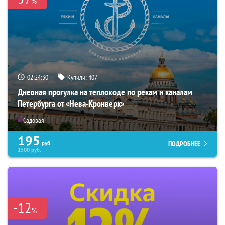
%
02:24:28
Купили:
407
Дневная прогулка на теплоходе по рекам и каналам
Петербурга от «Нева-Кронверк»
Садовая
195
ПОДРОБНЕЕ
руб.
1500
руб.
-12
%