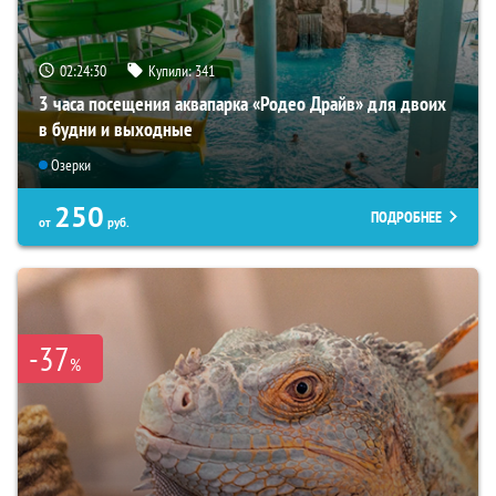
02:24:28
Купили:
341
3 часа посещения аквапарка «Родео Драйв» для двоих
в будни и выходные
Озерки
250
ПОДРОБНЕЕ
от
руб.
-37
%