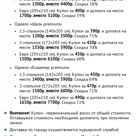
месте:
1500р. вместо 4400р.
Скидка 58%
Евро (205х210 см). Купон за
400р
. и доплата на месте:
1700р. вместо 5100р.
Скидка 59%
Одеяло «Шелк premium»
1,5-спальное (140х205 см). Купон за
390р
. и доплата на
месте:
1200р. вместо 5500р.
Скидка 71%
2-спальное (172х205 см). Купон за
420р
. и доплата на
месте:
1350р. вместо 5900р
.
Скидка 70%
Евро (205х210 см). Купон за
450р
. и доплата на месте:
1500р. вместо 6100р
. Скидка 68%
Одеяло «Кашемир premium»
1,5-спальное (142х205 см). Купон за
450р
. и доплата на
месте:
1400р. вместо 5900р
. Скидка 69%
2-спальное (172х205 см). Купон за
470р
. и доплата на
месте:
1500р. вместо 6800р.
Скидка 71%
Евро (205х210 см). Купон за
490р
. и доплата на месте:
1650р. вместо 7700р
. Скидка 72%
Внимание
! Купон - первоначальный взнос от общей стоимости.
Оставшуюся стоимость необходимо доплатить при получении
заказа
Доставка по городу осуществляется курьерской службой