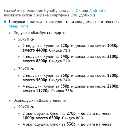
Скачайте приложение КупиКупона для
IOS
или
Android
и
покажите купон с экрана смартфона. Это удобно :)
Подушки и одеяла от интернет-магазина домашнего текстиля
SleepPrime
Подушки «Бамбук стандарт»
50х70 см
2 подушки. Купон за
220р
. и доплата на месте:
1050р.
вместо 4400р
. Скидка 71%
4 подушки. Купон за
340р
. и доплата на месте:
2100р.
вместо 8800р
. Скидка 72%
70х70 см
2 подушки. Купон за
250р
. и доплата на месте:
1200р.
вместо 5600р
. Скидка 74%
4 подушки. Купон за
550р
. и доплата на месте:
2200р.
вместо 11220р.
Скидка 75%
Экоподушки «Шелк premium»
50х70 см
2 экоподушки. Купон за
270р
. и доплата на месте:
1000р. вместо 6300р
. Скидка 80%
4 экоподушки. Купон за
530р
. и доплата на месте: