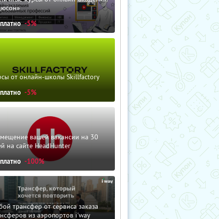
дюсон»
сплатно
-5%
сы от онлайн-школы Skillfactory
сплатно
-5%
змещение вашей вакансии на 30
й на сайте HeadHunter
сплатно
-100%
ой трансфер от сервиса заказа
нсферов из аэропортов i'way