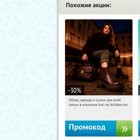
Похожие акции:
-30
%
Обувь, одежда и сумки для всей
01:31:55
Получили:
31
семьи в магазине kari на Wildberries
Россия
Промокод