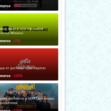
сплатно
-10%
вый заказ в сети магазинов
олотое Яблоко»
сплатно
-20%
ца от доставки «Два берега»
сплатно
-100%
дней бесплатно в START для новых
льзователей
сплатно
-100%