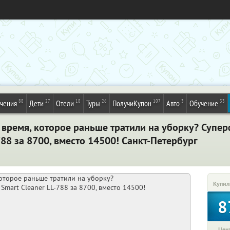
88
27
18
26
107
3
33
ечения
Дети
Отели
Туры
ПолучиКупон
Авто
Обучение
ь время, которое раньше тратили на уборку? Суп
788 за 8700, вместо 14500! Санкт-Петербург
Купил
8
Цена