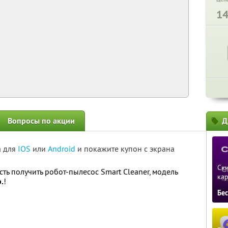
1
Вопросы по акции
Д
а для
IOS
или
Android
и покажите купон с экрана
Ски
ь получить робот-пылесос Smart Cleaner, модель
ка
.
!
Бе