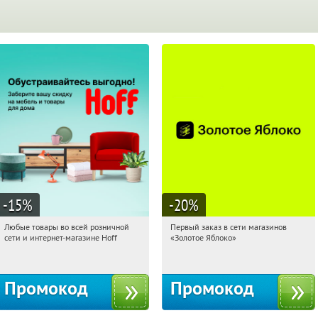
-15
%
-20
%
Любые товары во всей розничной
Первый заказ в сети магазинов
01:31:55
Получили:
83
01:31:55
Получи первым!
сети и интернет-магазине Hoff
«Золотое Яблоко»
Москва, 1-й Волоколамский проезд,
Россия
10с1
Промокод
Промокод