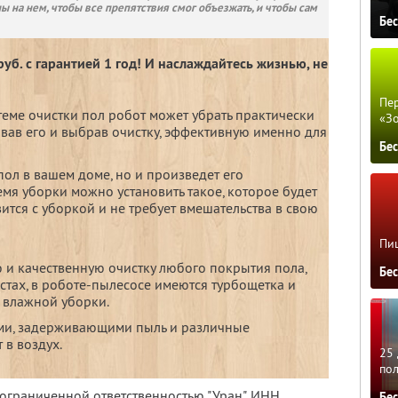
ны на нем, чтобы все препятствия смог объезжать, и чтобы сам
Бе
уб. с гарантией 1 год! И наслаждайтесь жизнью, не
Пер
теме очистки пол робот может убрать практически
«З
вав его и выбрав очистку, эффективную именно для
Бе
пол в вашем доме, но и произведет его
мя уборки можно установить такое, которое будет
вится с уборкой и не требует вмешательства в свою
Пиц
 и качественную очистку любого покрытия пола,
Бе
стах, в роботе-пылесосе имеются турбощетка и
я влажной уборки.
ами, задерживающими пыль и различные
 в воздух.
25 
по
 ограниченной ответственностью "Уран",
ИНН
Бе