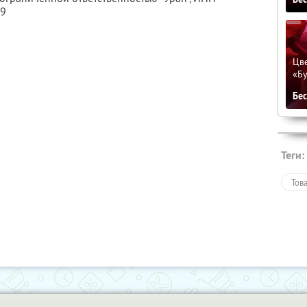
29
Цве
«Бу
Бе
Теги:
Тов