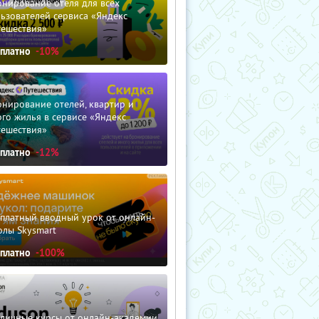
нирование отеля для всех
ьзователей сервиса «Яндекс
тешествия»
сплатно
-10%
нирование отелей, квартир и
го жилья в сервисе «Яндекс
тешествия»
сплатно
-12%
сплатный вводный урок от онлайн-
олы Skysmart
сплатно
-100%
зличные курсы от онлайн-академии