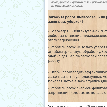
пыль, да еще и датчики грязи установле
на подзарядку вставал.
Закажите робот-пылесос за 8700 р
занимаясь уборкой!
• Благодаря интеллектуальной сис
любое загрязнение, проанализиро
этого загрязнения.
• Робот-пылесос не только уберет 
антибактериальную обработку. Вре
удобно для Вас, пылесос сам спра
работу.
• Чтобы производить эффективную
даже в самых труднодоступных ме
боковая щетка, а также тряпка дл
• Робот-пылесос снабжен фильтр
загрязнения, которые не попадают
Услуги предоставляет: Общество с