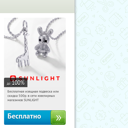
100
%
до
Бесплатная изящная подвеска или
01:31:55
Получили:
74
скидка 500р. в сети ювелирных
Россия
магазинов SUNLIGHT
Бесплатно