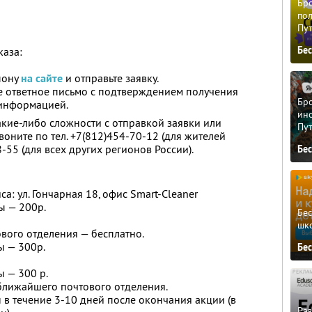
Бро
пол
Пу
Бе
каза:
пону
на сайте
и отправьте заявку.
те ответное письмо с подтверждением получения
Бро
 информацией.
ино
 какие-либо сложности с отправкой заявки или
Пу
воните по тел. +7(812)454-70-12 (для жителей
-55 (для всех других регионов России).
Бе
а: ул. Гончарная 18, офис Smart-Cleaner
ы — 200р.
Бе
шк
вого отделения — бесплатно.
ы — 300р.
Бе
ы — 300 р.
ближайшего почтового отделения.
 в течение 3-10 дней после окончания акции (в
Ра