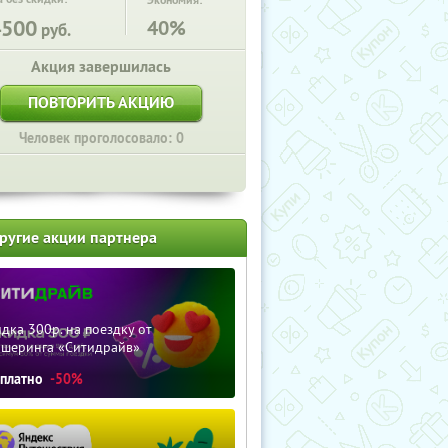
Экономия:
4500
40%
руб.
Акция завершилась
ПОВТОРИТЬ АКЦИЮ
Человек проголосовало: 0
ругие акции партнера
дка 300р. на поездку от
ршеринга «Ситидрайв»
сплатно
-50%