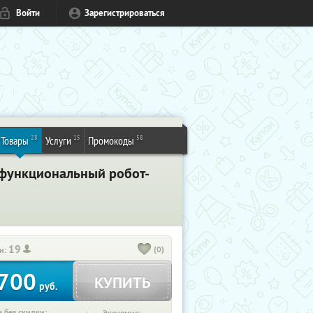
Войти
Зарегистрироваться
28
15
58
Товары
Услуги
Промокоды
ерфункциональный робот-
19
(0)
и:
700
КУПИТЬ
руб.
 без скидки: