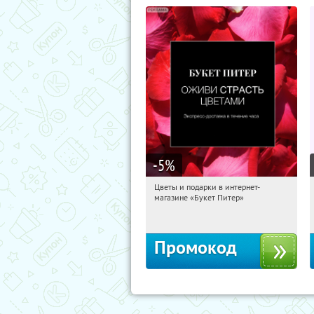
-5
%
Цветы и подарки в интернет-
01:31:55
Получи первым!
магазине «Букет Питер»
Владимирская
Промокод