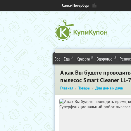
Санкт-Петербург
14
19
15
Все
Еда
Красота
Здоровье
Развл
А как Вы будете проводит
пылесос Smart Cleaner LL-
Главная
Товары
Для дома и дачи