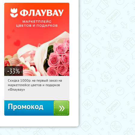
-33
%
Скидка 1000р. на первый заказ на
01:31:55
Получили:
18
маркетплейсе цветов и подарков
Россия
«Флаувау»
Промокод