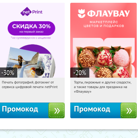
-30
%
-20
%
Печать фотографий, фотокниг от
Торты, пирожные и другие сладости,
01:31:55
Получили:
4
01:31:55
Получили:
6
сервиса цифровой печати netPrint
а также товары для праздника на
Россия
Россия
«Флаувау»
Промокод
Промокод