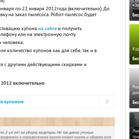
и)
«Э
января по 22 января 2012года (включительно). До
вку на заказ пылесоса. Робот-пылесос будет
Бе
активацию купона
на сайте
и получить
лефону или на электронную почту.
 человека.
Кур
е количество купонов как для себя, так и в
Бе
ся с другими действующими скидками и
я 2012 включительно
Ра
дне
ся купоном
Бе
Люб
о 2-ух лет на уборку квартиры. Не так давно ученые
тра
ежедневно в определенное время может искать и убирать всю