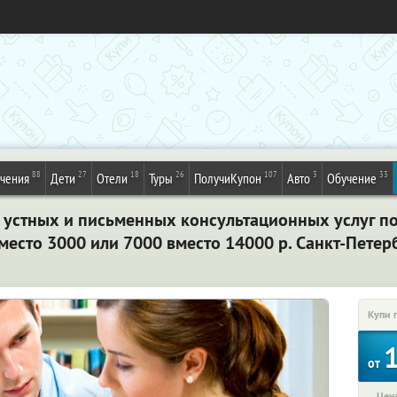
88
27
18
26
107
3
33
ечения
Дети
Отели
Туры
ПолучиКупон
Авто
Обучение
устных и письменных консультационных услуг п
есто 3000 или 7000 вместо 14000 р. Санкт-Петер
Купи 
от
Цена