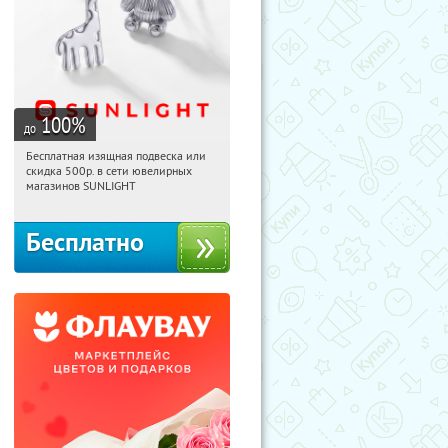
100
%
до
Бесплатная изящная подвеска или
10:16:58
Получили:
73
скидка 500р. в сети ювелирных
Россия
магазинов SUNLIGHT
Бесплатно