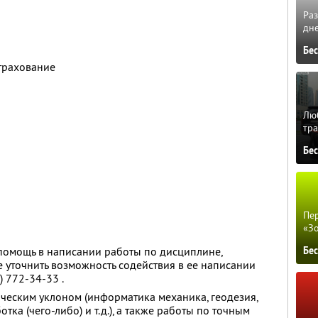
Ра
дне
Бе
трахование
Люб
тра
Бе
Пер
«З
 помощь в написании работы по дисциплине,
Бе
е уточнить возможность содействия в ее написании
) 772-34-33 .
ческим уклоном (информатика механика, геодезия,
отка (чего-либо) и т.д.), а также работы по точным