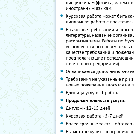
дисциплинам (физика, математика
иностранным языкам.
Курсовая работа может быть как
дипломная работа с практическ
В качестве требований и пожел
литературы, название организа
раскрытия темы. Работы по буху
выполняются по нашим реальны
качестве требований и пожела
предполагающие последующий р
отчетности предприятия).
Оплачивается дополнительно ил
Требования не указанные при з
новые пожелания вносятся на п
Единица услуги: 1 работа
Продолжительность услуги:
Диплом - 12-15 дней
Курсовая работа - 5-7 дней.
Более срочные заказы обговари
Вы можете купить неограниченн