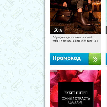
-30
%
Обувь, одежда и сумки для всей
10:16:58
Получили:
31
семьи в магазине kari на Wildberries
Россия
Промокод