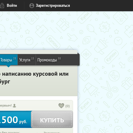
Войти
Зарегистрироваться
28
15
58
Товары
Услуги
Промокоды
о написанию курсовой или
бург
первым!
(0)
1500
КУПИТЬ
руб.
 без скидки: