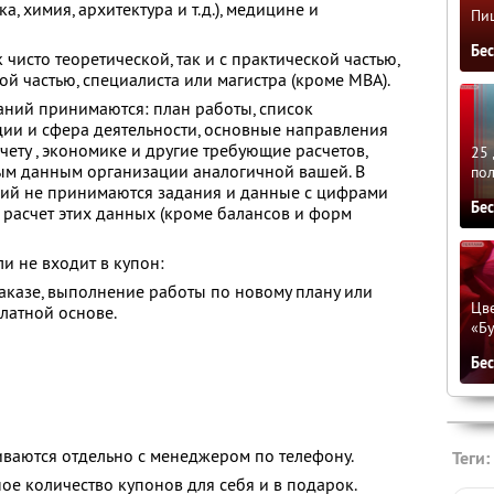
, химия, архитектура и т.д.), медицине и
Пиц
Бе
 чисто теоретической, так и с практической частью,
ой частью, специалиста или магистра (кроме MBA).
аний принимаются: план работы, список
ции и сфера деятельности, основные направления
чету , экономике и другие требующие расчетов,
25 
м данным организации аналогичной вашей. В
по
ний не принимаются задания и данные с цифрами
Бе
асчет этих данных (кроме балансов и форм
и не входит в купон:
аказе, выполнение работы по новому плану или
Цве
латной основе.
«Бу
Бе
ваются отдельно с менеджером по телефону.
Теги:
ое количество купонов для себя и в подарок.