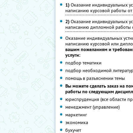
1)
Оказание индивидуальных ус
написанию курсовой работы от 
2)
Оказание индивидуальных ус
написанию дипломной работы от
Оказание индивидуальных устн
написанию курсовой или дипл
вашим пожеланиям и требовани
услуги:
подбор тематики
подбор необходимой литерату
помощь в разъяснении темы
Вы можете сделать заказ на п
работы по следующим дисцип
юриспруденция (все области пр
менеджмент (управление)
маркетинг
экономика
бухучет