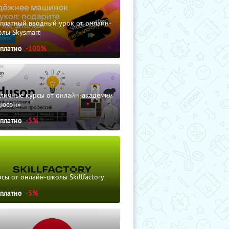
сплатный вводный урок от онлайн-
олы Skysmart
сплатно
-100%
зличные курсы от онлайн-академии
дюсон»
сплатно
-5%
сы от онлайн-школы Skillfactory
сплатно
-5%