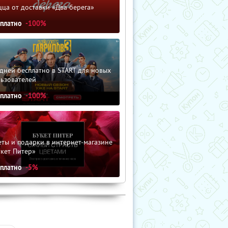
ца от доставки «Два берега»
сплатно
-100%
дней бесплатно в START для новых
льзователей
сплатно
-100%
ты и подарки в интернет-магазине
кет Питер»
сплатно
-5%