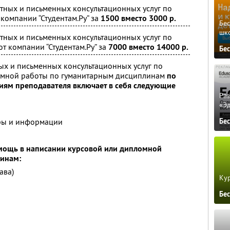
тных и письменных консультационных услуг по
компании “Студентам.Ру” за
1500 вместо 3000 р.
Бе
шк
тных и письменных консультационных услуг по
 компании “Студентам.Ру” за
7000 вместо 14000 р.
Бе
ых и письменных консультационных услуг по
омной работы по гуманитарным дисциплинам
по
ям преподавателя включает в себя следующие
Ра
«Э
ры и информации
Бе
омощь в написании курсовой или дипломной
линам:
ава)
Кур
Бе