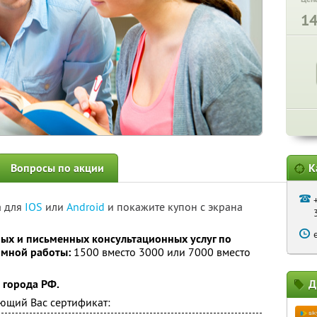
1
Вопросы по акции
К
а для
IOS
или
Android
и покажите купон с экрана
ых и письменных консультационных услуг по
омной работы:
1500 вместо 3000 или 7000 вместо
 города РФ.
Д
ющий Вас сертификат: