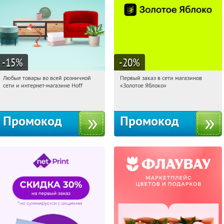
-15
%
-20
%
Любые товары во всей розничной
Первый заказ в сети магазинов
10:16:58
Получили:
83
10:16:58
Получи первым!
сети и интернет-магазине Hoff
«Золотое Яблоко»
Москва, 1-й Волоколамский проезд,
Россия
10с1
Промокод
Промокод