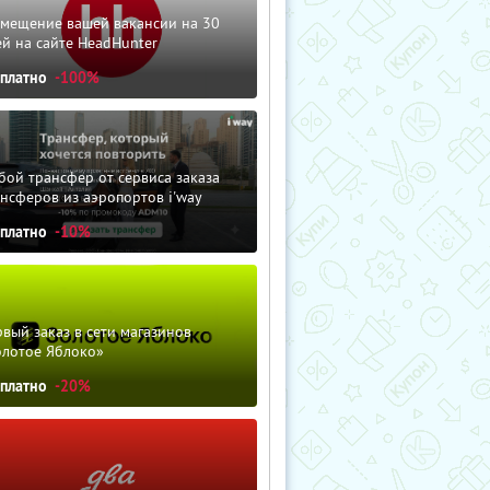
змещение вашей вакансии на 30
й на сайте HeadHunter
сплатно
-100%
ой трансфер от сервиса заказа
нсферов из аэропортов i'way
сплатно
-10%
вый заказ в сети магазинов
олотое Яблоко»
сплатно
-20%