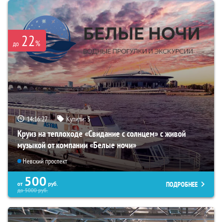
22
%
до
14:16:26
Купили:
3
Круиз на теплоходе «Свидание с солнцем» с живой
музыкой от компании «Белые ночи»
Невский проспект
500
ПОДРОБНЕЕ
от
руб.
до
5000
руб.