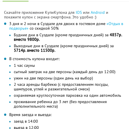
Скачайте приложение КупиКупона для
IOS
или
Android
и
покажите купон с экрана смартфона. Это удобно :)
3 дня и 2 ночи в Суздале для двоих в гостевом доме
«Отдых в
подворье»
со скидкой 50%
Будние дни в Суздале (кроме праздничных дней) за
4857р.
вместо 9800р.
Выходные дни в Суздале (кроме праздничных дней) за
5714р. вместо 11500р.
В стоимость купона входит:
1 час сауны
сытный завтрак на две персоны (каждый день до 12:00)
ужин на две персоны (один день на выбор)
2 часа аренды барбекю (с предоставлением посуды,
шампуров, углей и разжигательной смеси)
охраняемая круглосуточная парковка на один автомобиль
проживание ребенка до 3 лет (без предоставления
дополнительного места)
Время заезда и выезда:
заезд в 14:00
выезд в 12:00