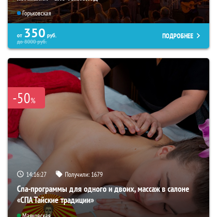
Горьковская
350
ПОДРОБНЕЕ
от
руб.
до
8000
руб.
-50
%
14:16:26
Получили:
1679
Спа-программы для одного и двоих, массаж в салоне
«СПА Тайские традиции»
Маяковская