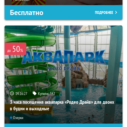
Бесплатно
ПОДРОБНЕЕ
50
%
до
14:16:26
Купили:
342
3 часа посещения аквапарка «Родео Драйв» для двоих
в будни и выходные
Озерки