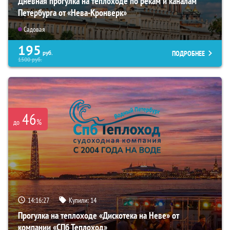
Дневная прогулка на теплоходе по рекам и каналам
Петербурга от «Нева-Кронверк»
Садовая
195
ПОДРОБНЕЕ
руб.
1500
руб.
46
%
до
14:16:26
Купили:
14
Прогулка на теплоходе «Дискотека на Неве» от
компании «СПб Теплоход»