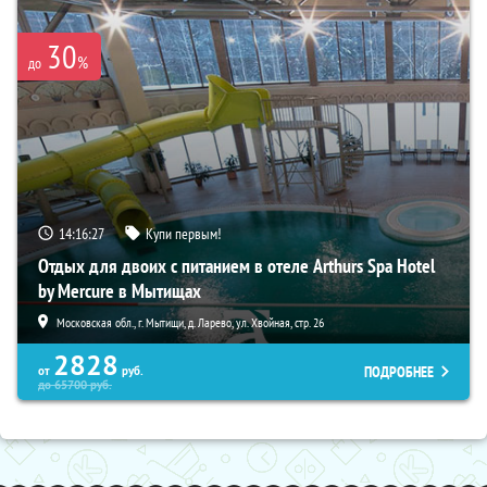
30
%
до
14:16:26
Купи первым!
Отдых для двоих с питанием в отеле Arthurs Spa Hotel
by Mercure в Мытищах
Московская обл., г. Мытищи, д. Ларево, ул. Хвойная, стр. 26
2828
ПОДРОБНЕЕ
от
руб.
до
65700
руб.