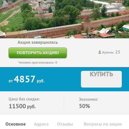
Акция завершилась
25
ПОВТОРИТЬ АКЦИЮ
Купили:
Человек проголосовало: 0
КУПИТЬ
4857
от
руб.
Цена без скидки:
Экономия:
11500
50%
руб.
Основное
Адреса
Отзывы
Вопросы по акции