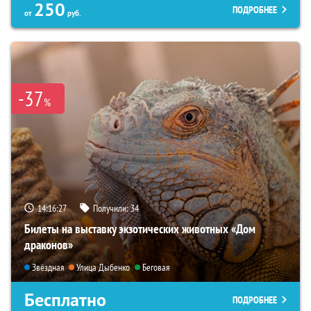
250
ПОДРОБНЕЕ
от
руб.
-37
%
14:16:26
Получили:
34
Билеты на выставку экзотических животных «Дом
драконов»
Звёздная
Улица Дыбенко
Беговая
Бесплатно
ПОДРОБНЕЕ